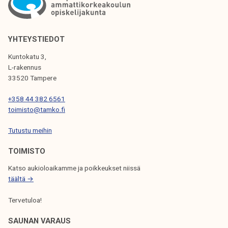
t
k
a
e
t
l
a
YHTEYSTIEDOT
i
r
Kuntokatu 3,
j
v
L-rakennus
a
i
33520 Tampere
k
t
u
+358 44 382 6561
s
n
toimisto@tamko.fi
e
t
e
Tutustu meihin
a
o
TOIMISTO
p
i
Katso aukioloaikamme ja poikkeukset niissä
s
täältä →
k
Tervetuloa!
e
l
SAUNAN VARAUS