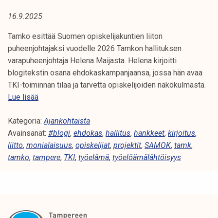
A
t
16.9.2025
i
:
k
Tamko esittää Suomen opiskelijakuntien liiton
H
o
puheenjohtajaksi vuodelle 2026 Tamkon hallituksen
r
varapuheenjohtaja Helena Maijasta. Helena kirjoitti
A
k
blogitekstin osana ehdokaskampanjaansa, jossa hän avaa
e
N
TKI-toiminnan tilaa ja tarvetta opiskelijoiden näkökulmasta.
a
T
Lue lisää
K
k
K
o
Kategoria:
I
Ajankohtaista
K
u
Avainsanat:
-
#blogi
,
ehdokas
,
hallitus
,
hankkeet
,
kirjoitus
,
l
E
liitto
,
monialaisuus
t
,
opiskelijat
,
projektit
,
SAMOK
,
tamk
,
u
tamko
,
tampere
o
,
TKI
,
työelämä
,
työelöämälähtöisyys
E
n
i
o
m
T
p
i
i
n
s