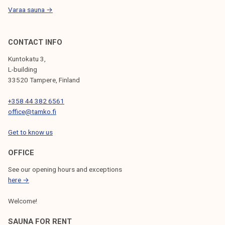
i
Varaa sauna →
j
o
i
CONTACT INFO
t
Kuntokatu 3,
a
L-building
33520 Tampere, Finland
+358 44 382 6561
office@tamko.fi
Get to know us
OFFICE
See our opening hours and exceptions
here →
Welcome!
SAUNA FOR RENT