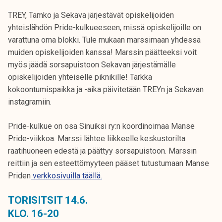
TREY, Tamko ja Sekava järjestävät opiskelijoiden
yhteislähdön Pride-kulkueeseen, missä opiskelijoille on
varattuna oma blokki. Tule mukaan marssimaan yhdessä
muiden opiskelijoiden kanssa! Marssin päätteeksi voit
myös jäädä sorsapuistoon Sekavan järjestämälle
opiskelijoiden yhteiselle piknikille! Tarkka
kokoontumispaikka ja -aika päivitetään TREYn ja Sekavan
instagramiin.
Pride-kulkue on osa Sinuiksi ry:n koordinoimaa Manse
Pride-viikkoa. Marssi lähtee liikkeelle keskustorilta
raatihuoneen edestä ja päättyy sorsapuistoon. Marssin
reittiin ja sen esteettömyyteen pääset tutustumaan Manse
Priden
verkkosivuilla täällä.
TORISITSIT 14.6.
KLO. 16-20