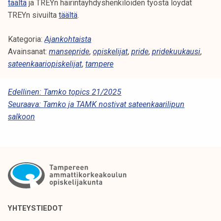
täältä
ja TREYn häirintäyhdyshenkilöiden työstä löydät
TREYn sivuilta
täältä
.
Kategoria:
Ajankohtaista
Avainsanat:
mansepride
,
opiskelijat
,
pride
,
pridekuukausi
,
sateenkaariopiskelijat
,
tampere
A
Edellinen:
Tamko topics 21/2025
Seuraava:
Tamko ja TAMK nostivat sateenkaarilipun
R
salkoon
T
I
K
K
E
L
YHTEYSTIEDOT