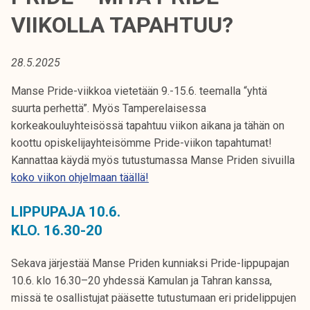
t
VIIKOLLA TAPAHTUU?
i
k
o
28.5.2025
r
Manse Pride-viikkoa vietetään 9.-15.6. teemalla “yhtä
k
suurta perhettä”. Myös Tamperelaisessa
e
korkeakouluyhteisössä tapahtuu viikon aikana ja tähän on
a
koottu opiskelijayhteisömme Pride-viikon tapahtumat!
k
Kannattaa käydä myös tutustumassa Manse Priden sivuilla
o
koko viikon ohjelmaan täällä!
u
l
LIPPUPAJA 10.6.
u
KLO. 16.30-20
n
o
Sekava järjestää Manse Priden kunniaksi Pride-lippupajan
p
10.6. klo 16.30–20 yhdessä Kamulan ja Tahran kanssa,
i
missä te osallistujat pääsette tutustumaan eri pridelippujen
s