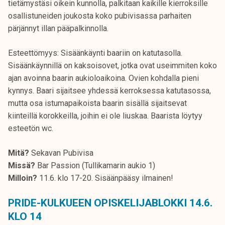
tietämystäsi oikein kunnolla, palkitaan kaikille kierroksille
osallistuneiden joukosta koko pubivisassa parhaiten
pärjännyt illan pääpalkinnolla.
Esteettömyys: Sisäänkäynti baariin on katutasolla.
Sisäänkäynnillä on kaksoisovet, jotka ovat useimmiten koko
ajan avoinna baarin aukioloaikoina. Ovien kohdalla pieni
kynnys. Baari sijaitsee yhdessä kerroksessa katutasossa,
mutta osa istumapaikoista baarin sisällä sijaitsevat
kiinteillä korokkeilla, joihin ei ole liuskaa. Baarista löytyy
esteetön wc.
Mitä?
Sekavan Pubivisa
Missä?
Bar Passion (Tullikamarin aukio 1)
Milloin?
11.6. klo 17-20. Sisäänpääsy ilmainen!
PRIDE-KULKUEEN OPISKELIJABLOKKI 14.6.
KLO 14