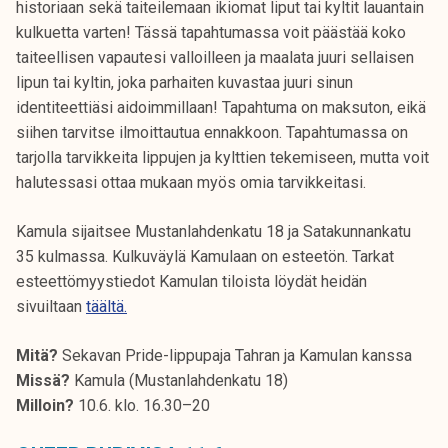
historiaan sekä taiteilemaan ikiomat liput tai kyltit lauantain
k
kulkuetta varten! Tässä tapahtumassa voit päästää koko
e
taiteellisen vapautesi valloilleen ja maalata juuri sellaisen
l
lipun tai kyltin, joka parhaiten kuvastaa juuri sinun
i
identiteettiäsi aidoimmillaan! Tapahtuma on maksuton, eikä
j
siihen tarvitse ilmoittautua ennakkoon. Tapahtumassa on
a
tarjolla tarvikkeita lippujen ja kylttien tekemiseen, mutta voit
k
halutessasi ottaa mukaan myös omia tarvikkeitasi.
u
n
Kamula sijaitsee Mustanlahdenkatu 18 ja Satakunnankatu
t
35 kulmassa. Kulkuväylä Kamulaan on esteetön. Tarkat
a
esteettömyystiedot Kamulan tiloista löydät heidän
sivuiltaan
täältä.
Mitä?
Sekavan Pride-lippupaja Tahran ja Kamulan kanssa
Missä?
Kamula (Mustanlahdenkatu 18)
Milloin?
10.6. klo. 16.30–20