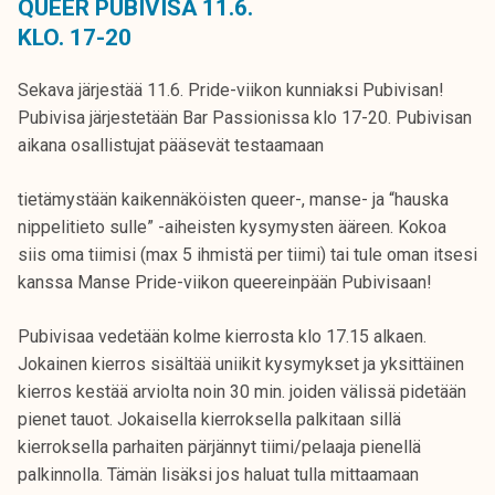
QUEER PUBIVISA 11.6.
KLO. 17-20
Sekava järjestää 11.6. Pride-viikon kunniaksi Pubivisan!
Pubivisa järjestetään Bar Passionissa klo 17-20. Pubivisan
aikana osallistujat pääsevät testaamaan
tietämystään kaikennäköisten queer-, manse- ja “hauska
nippelitieto sulle” -aiheisten kysymysten ääreen. Kokoa
siis oma tiimisi (max 5 ihmistä per tiimi) tai tule oman itsesi
kanssa Manse Pride-viikon queereinpään Pubivisaan!
Pubivisaa vedetään kolme kierrosta klo 17.15 alkaen.
Jokainen kierros sisältää uniikit kysymykset ja yksittäinen
kierros kestää arviolta noin 30 min. joiden välissä pidetään
pienet tauot. Jokaisella kierroksella palkitaan sillä
kierroksella parhaiten pärjännyt tiimi/pelaaja pienellä
palkinnolla. Tämän lisäksi jos haluat tulla mittaamaan