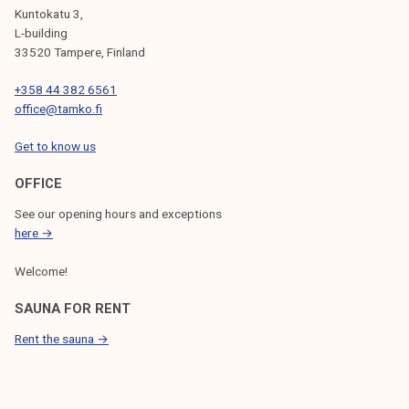
Kuntokatu 3,
L-building
33520 Tampere, Finland
+358 44 382 6561
office@tamko.fi
Get to know us
OFFICE
See our opening hours and exceptions
here →
Welcome!
SAUNA FOR RENT
Rent the sauna →