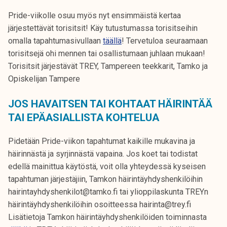
Pride-viikolle osuu myös nyt ensimmäistä kertaa
järjestettävät torisitsit! Käy tutustumassa torisitseihin
omalla tapahtumasivullaan
täällä
! Tervetuloa seuraamaan
torisitsejä ohi mennen tai osallistumaan juhlaan mukaan!
Torisitsit järjestävät TREY, Tampereen teekkarit, Tamko ja
Opiskelijan Tampere
JOS HAVAITSEN TAI KOHTAAT HÄIRINTÄÄ
TAI EPÄASIALLISTA KOHTELUA
Pidetään Pride-viikon tapahtumat kaikille mukavina ja
häirinnästä ja syrjinnästä vapaina. Jos koet tai todistat
edellä mainittua käytöstä, voit olla yhteydessä kyseisen
tapahtuman järjestäjiin, Tamkon häirintäyhdyshenkilöihin
hairintayhdyshenkilot@tamko.fi tai ylioppilaskunta TREYn
häirintäyhdyshenkilöihin osoitteessa hairinta@trey.fi
Lisätietoja Tamkon häirintäyhdyshenkilöiden toiminnasta