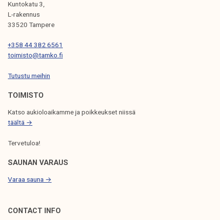
I
Kuntokatu 3,
L-rakennus
E
33520 Tampere
N
+358 44 382 6561
S
toimisto@tamko.fi
E
Tutustu meihin
L
TOIMISTO
A
Katso aukioloaikamme ja poikkeukset niissä
U
täältä →
S
Tervetuloa!
SAUNAN VARAUS
Varaa sauna →
CONTACT INFO