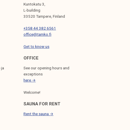
Kuntokatu 3,
L-building
33520 Tampere, Finland
+358 44 382 6561
office@tamko.fi
Get to know us
OFFICE
 ja
See our opening hours and
exceptions
here →
Welcome!
SAUNA FOR RENT
Rent the sauna →