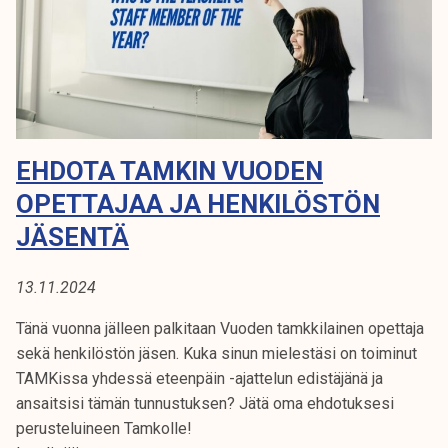
u
Ö
k
n
e
v
l
a
i
l
j
v
a
o
EHDOTA TAMKIN VUODEN
k
n
u
OPETTAJAA JA HENKILÖSTÖN
n
n
a
JÄSENTÄ
t
n
a
a
13.11.2024
s
i
Tänä vuonna jälleen palkitaan Vuoden tamkkilainen opettaja
a
sekä henkilöstön jäsen. Kuka sinun mielestäsi on toiminut
n
TAMKissa yhdessä eteenpäin -ajattelun edistäjänä ja
t
ansaitsisi tämän tunnustuksen? Jätä oma ehdotuksesi
u
perusteluineen Tamkolle!