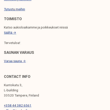
o
p
Tutustu meihin
e
TOIMISTO
t
t
Katso aukioloaikamme ja poikkeukset niissä
a
täältä →
j
Tervetuloa!
a
a
SAUNAN VARAUS
j
Varaa sauna →
a
h
e
CONTACT INFO
n
Kuntokatu 3,
k
L-building
i
33520 Tampere, Finland
l
+358 44 382 6561
ö