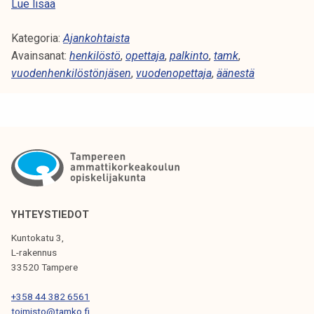
n
E
Lue lisää
t
h
i
Kategoria:
d
Ajankohtaista
j
Avainsanat:
o
henkilöstö
,
opettaja
,
palkinto
,
tamk
,
a
vuodenhenkilöstönjäsen
t
,
vuodenopettaja
,
äänestä
o
a
n
T
a
A
l
M
o
K
i
i
t
n
t
v
YHTEYSTIEDOT
a
u
Kuntokatu 3,
n
o
L-rakennus
u
d
33520 Tampere
t
e
+358 44 382 6561
n
toimisto@tamko.fi