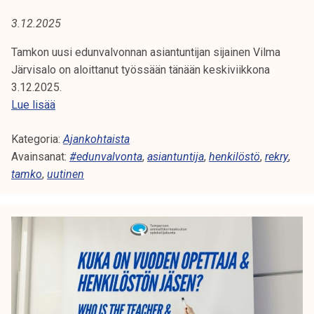
A
t
3.12.2025
i
:
k
Tamkon uusi edunvalvonnan asiantuntijan sijainen Vilma
H
o
Järvisalo on aloittanut työssään tänään keskiviikkona
r
3.12.2025.
E
k
T
Lue lisää
e
N
a
a
Kategoria:
m
Ajankohtaista
K
k
Avainsanat:
k
#edunvalvonta
,
asiantuntija
,
henkilöstö
,
rekry
,
o
tamko
,
uutinen
o
I
u
n
l
L
u
u
u
Ö
n
s
o
i
S
p
e
i
T
d
s