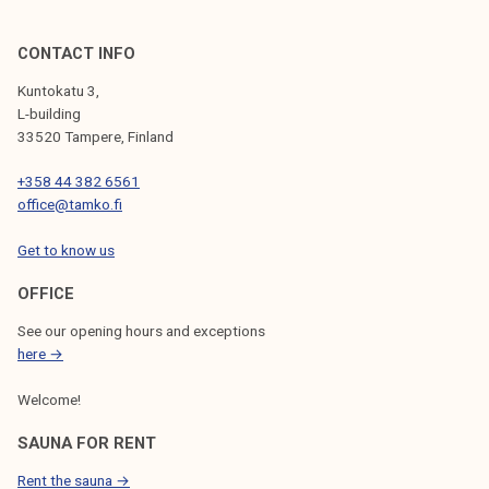
CONTACT INFO
Kuntokatu 3,
L-building
33520 Tampere, Finland
+358 44 382 6561
office@tamko.fi
Get to know us
OFFICE
See our opening hours and exceptions
here →
Welcome!
SAUNA FOR RENT
Rent the sauna →