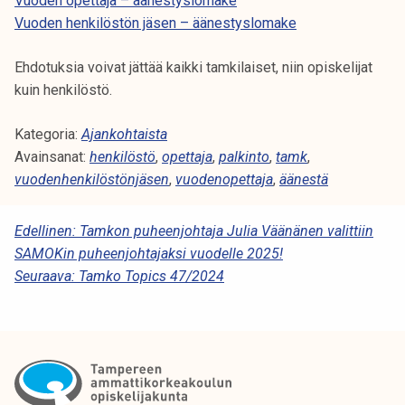
Vuoden opettaja – äänestyslomake
Vuoden henkilöstön jäsen – äänestyslomake
Ehdotuksia voivat jättää kaikki tamkilaiset, niin opiskelijat
kuin henkilöstö.
Kategoria:
Ajankohtaista
Avainsanat:
henkilöstö
,
opettaja
,
palkinto
,
tamk
,
vuodenhenkilöstönjäsen
,
vuodenopettaja
,
äänestä
A
Edellinen:
Tamkon puheenjohtaja Julia Väänänen valittiin
SAMOKin puheenjohtajaksi vuodelle 2025!
R
Seuraava:
Tamko Topics 47/2024
T
I
K
K