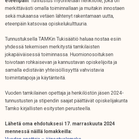
eteenpäin
. Tunnustus myönnetään henkilölle, joka on
k
merkittävästi omalla toiminnallaan ja muitakin innostaen
e
sekä mukaansa vetäen lähtenyt rakentamaan uutta,
l
eteenpäin katsovaa opiskelukulttuuria.
i
j
Tunnustuksella TAMKin Tukisäätiö haluaa nostaa esiin
a
yhdessä tekemisen merkitystä tamkilaisten
k
jokapäiväisessä toiminnassa. Huomionosoituksen
u
toivotaan rohkaisevan ja kannustavan opiskelijoita ja
n
samalla edistävän yhteisöllisyyttä vahvistavia
t
toimintatapoja ja käytänteitä.
a
Vuoden tamkilainen opettaja ja henkilöstön jäsen 2024-
tunnustusten ja stipendin saajat päättävät opiskelijakunta
Tamko kirjallisten esitysten perusteella.
Lähetä oma ehdotuksesi 17. marraskuuta 2024
mennessä näillä lomakkeilla: