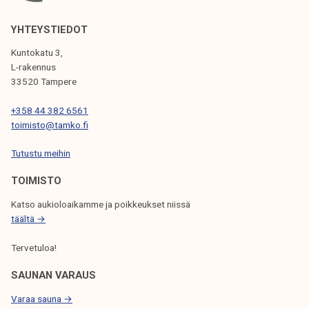
E
L
YHTEYSTIEDOT
I
Kuntokatu 3,
L-rakennus
E
33520 Tampere
N
+358 44 382 6561
S
toimisto@tamko.fi
E
Tutustu meihin
L
TOIMISTO
A
Katso aukioloaikamme ja poikkeukset niissä
U
täältä →
S
Tervetuloa!
SAUNAN VARAUS
Varaa sauna →