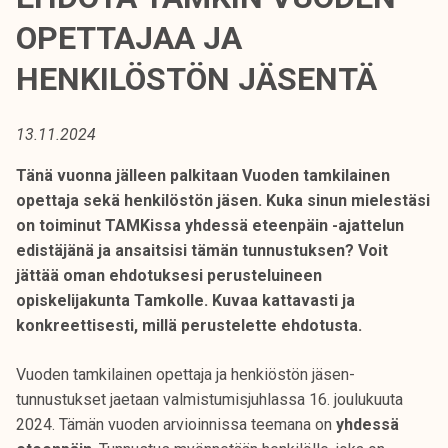
t
OPETTAJAA JA
i
k
HENKILÖSTÖN JÄSENTÄ
o
r
13.11.2024
k
e
Tänä vuonna jälleen palkitaan Vuoden tamkilainen
a
opettaja sekä henkilöstön jäsen. Kuka sinun mielestäsi
k
on toiminut TAMKissa yhdessä eteenpäin -ajattelun
o
edistäjänä ja ansaitsisi tämän tunnustuksen? Voit
u
jättää oman ehdotuksesi perusteluineen
l
opiskelijakunta Tamkolle. Kuvaa kattavasti ja
u
konkreettisesti, millä perustelette ehdotusta.
n
o
Vuoden tamkilainen opettaja ja henkiöstön jäsen-
p
tunnustukset jaetaan valmistumisjuhlassa 16. joulukuuta
i
2024. Tämän vuoden arvioinnissa teemana on
yhdessä
s