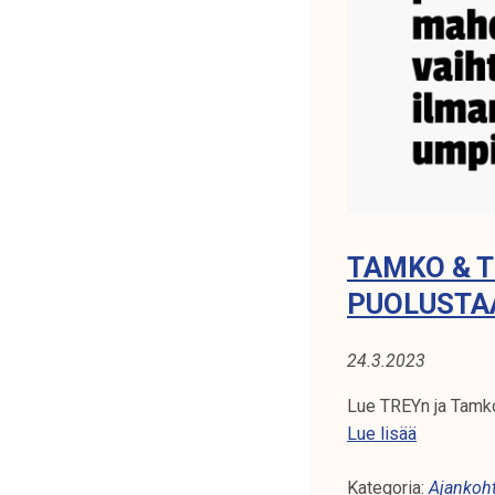
:
J
o
u
k
k
o
l
i
i
TAMKO & 
k
PUOLUSTA
e
n
24.3.2023
t
e
Lue TREYn ja Tamk
e
T
Lue lisää
n
a
o
Kategoria:
m
Ajankoht