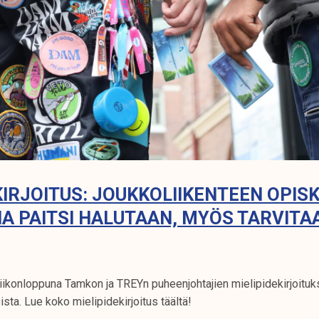
KIRJOITUS: JOUKKOLIIKENTEEN OPISK
A PAITSI HALUTAAN, MYÖS TARVITA
 viikonloppuna Tamkon ja TREYn puheenjohtajien mielipidekirjoit
ista. Lue koko mielipidekirjoitus täältä!