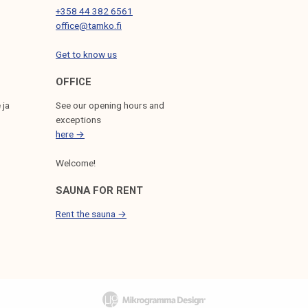
+358 44 382 6561
office@tamko.fi
Get to know us
OFFICE
 ja
See our opening hours and
exceptions
here →
Welcome!
SAUNA FOR RENT
Rent the sauna →