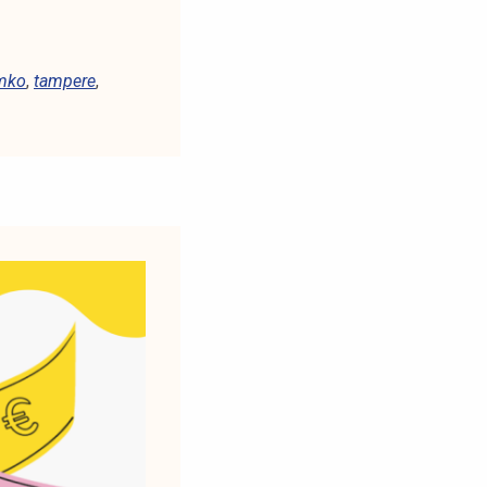
mko
,
tampere
,