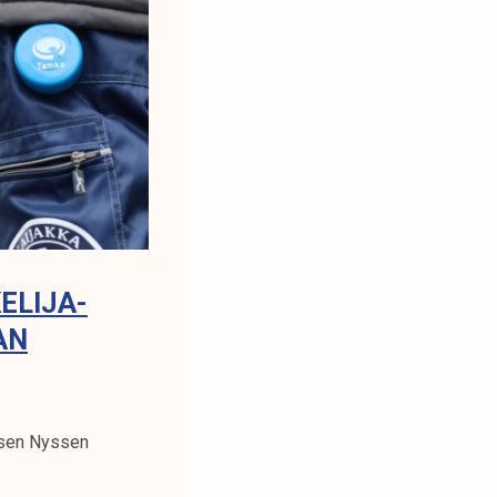
ELIJA-
AN
uksen Nyssen