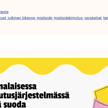
aista
kset
,
julkinen liikenne
,
mielipide
,
mielipidekirjoitus
,
opiskelijat
,
ta