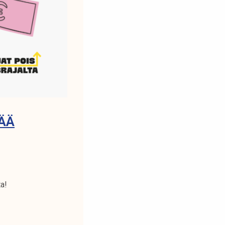
ÄÄ
a!