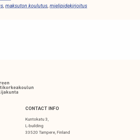
us
,
maksuton koulutus
,
mielipidekirjoitus
CONTACT INFO
Kuntokatu 3,
L-building
33520 Tampere, Finland