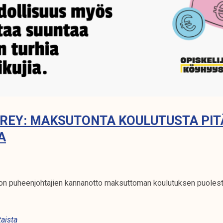
TREY: MAKSUTONTA KOULUTUSTA PIT
A
on puheenjohtajien kannanotto maksuttoman koulutuksen puolest
aista