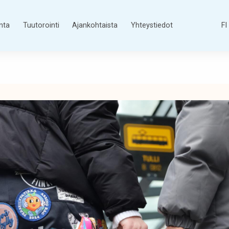
nta
Tuutorointi
Ajankohtaista
Yhteystiedot
FI