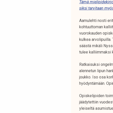
Tämä mielipidekirjo
k
siksi tarvitaan myö
e
l
Aamulehti nosti erit
i
kohtuuttoman kalliit
j
vuorokauden opiskel
a
kulkea arvolipuilla
k
säästä mikäli Nysse
u
tulee kalliimmaksi 
n
t
Ratkaisuksi ongelm
a
alennetun lipun han
joukko. Iso osa kork
hyödyntämään. Opint
Opiskelijoiden toi
jäädytettiin vuodes
yleiseltä asumistu