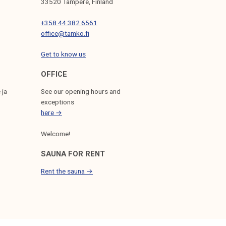
33520 Tampere, Finland
+358 44 382 6561
office@tamko.fi
Get to know us
OFFICE
 ja
See our opening hours and
exceptions
here →
Welcome!
SAUNA FOR RENT
Rent the sauna →