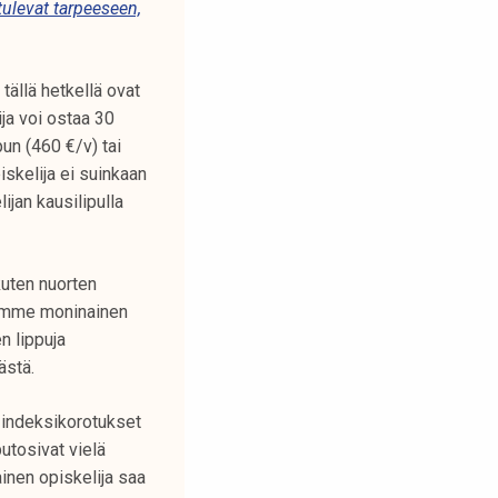
tulevat tarpeeseen,
 tällä hetkellä ovat
ija voi ostaa 30
un (460 €/v) tai
iskelija ei suinkaan
ijan kausilipulla
kuten nuorten
olemme moninainen
n lippuja
ästä.
 indeksikorotukset
utosivat vielä
inen opiskelija saa