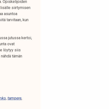
. Opiskelijoiden
isälle siirtymisen
paa asuntoa
tä tarvitaan, kun
ssa jutussa kertoi,
unta ovat
e löytyy siis
e nähdä tämän
mko
,
tampere
,