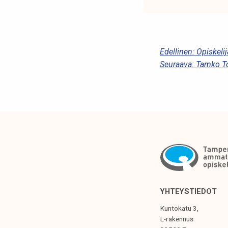
A
Edellinen:
Opiskelij
Seuraava:
Tamko T
R
T
I
K
K
E
L
I
YHTEYSTIEDOT
E
Kuntokatu 3,
N
L-rakennus