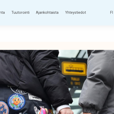
nta
Tuutorointi
Ajankohtaista
Yhteystiedot
FI