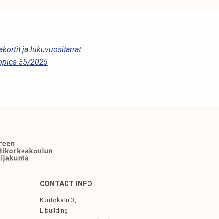
akortit ja lukuvuositarrat
opics 35/2025
CONTACT INFO
Kuntokatu 3,
L-building