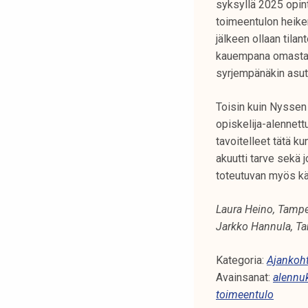
syksyllä 2025 opin
toimeentulon heike
jälkeen ollaan til
kauempana omasta op
syrjempänäkin asutt
Toisin kuin Nyssen
opiskelija-alennettu
tavoitelleet tätä k
akuutti tarve sekä
toteutuvan myös k
Laura Heino, Tampe
Jarkko Hannula, T
Kategoria:
Ajankoht
Avainsanat:
alennu
toimeentulo