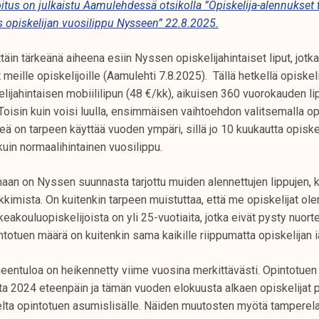
itus on julkaistu Aamulehdessä otsikolla ”Opiskelija-alennukset 
s opiskelijan vuosilippu Nysseen” 22.8.2025.
täin tärkeänä aiheena esiin Nyssen opiskelijahintaiset liput, jotka
 meille opiskelijoille (Aamulehti 7.8.2025). Tällä hetkellä opiskel
ijahintaisen mobiililipun (48 €/kk), aikuisen 360 vuorokauden lip
. Toisin kuin voisi luulla, ensimmäisen vaihtoehdon valitsemalla op
ä on tarpeen käyttää vuoden ympäri, sillä jo 10 kuukautta opiskel
kuin normaalihintainen vuosilippu.
aan on Nyssen suunnasta tarjottu muiden alennettujen lippujen, 
kkimista. On kuitenkin tarpeen muistuttaa, että me opiskelijat 
eakouluopiskelijoista on yli 25-vuotiaita, jotka eivät pysty nuorte
otuen määrä on kuitenkin sama kaikille riippumatta opiskelijan i
meentuloa on heikennetty viime vuosina merkittävästi. Opintotuen
ta 2024 eteenpäin ja tämän vuoden elokuusta alkaen opiskelijat p
elta opintotuen asumislisälle. Näiden muutosten myötä tamperela