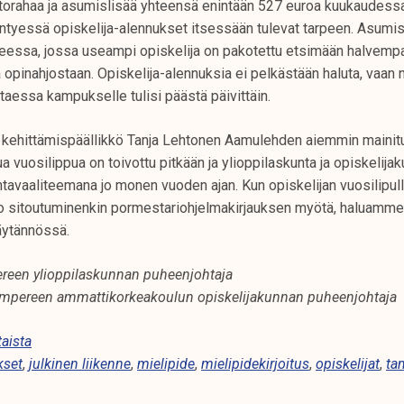
torahaa ja asumislisää yhteensä enintään 527 euroa kuukaudessa
ntyessä opiskelija-alennukset itsessään tulevat tarpeen. Asumisl
anteessa, jossa useampi opiskelija on pakotettu etsimään halvem
inahjostaan. Opiskelija-alennuksia ei pelkästään haluta, vaan nii
aessa kampukselle tulisi päästä päivittäin.
 kehittämispäällikkö Tanja Lehtonen Aamulehden aiemmin mainitu
a vuosilippua on toivottu pitkään ja ylioppilaskunta ja opiskelijak
untavaaliteemana jo monen vuoden ajan. Kun opiskelijan vuosilipull
 jo sitoutuminenkin pormestariohjelmakirjauksen myötä, haluamm
äytännössä.
reen ylioppilaskunnan puheenjohtaja
ampereen ammattikorkeakoulun opiskelijakunnan puheenjohtaja
aista
kset
,
julkinen liikenne
,
mielipide
,
mielipidekirjoitus
,
opiskelijat
,
ta