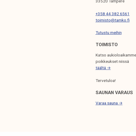
33520 Tampere
S
+358 44 382 6561
E
toimisto@tamko.fi
L
Tutustu meihin
A
U
TOIMISTO
S
Katso aukioloaikamme
poikkeukset niissä
täältä →
Tervetuloa!
SAUNAN VARAUS
Varaa sauna →