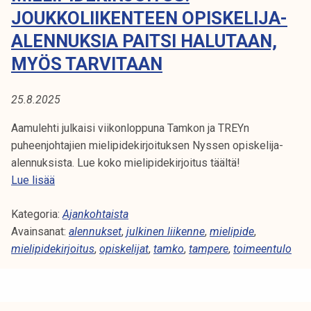
A
t
JOUKKOLIIKENTEEN OPISKELIJA-
i
:
ALENNUKSIA PAITSI HALUTAAN,
k
MYÖS TARVITAAN
A
o
r
L
k
25.8.2025
e
E
Aamulehti julkaisi viikonloppuna Tamkon ja TREYn
a
puheenjohtajien mielipidekirjoituksen Nyssen opiskelija-
N
k
alennuksista. Lue koko mielipidekirjoitus täältä!
o
N
M
Lue lisää
u
i
l
U
Kategoria:
e
Ajankohtaista
u
Avainsanat:
l
alennukset
,
julkinen liikenne
,
mielipide
,
K
n
mielipidekirjoitus
i
,
opiskelijat
,
tamko
,
tampere
,
toimeentulo
o
S
p
p
i
i
E
d
s