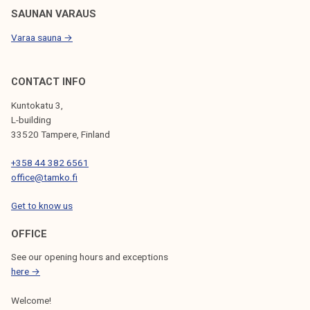
i
SAUNAN VARAUS
i
Varaa sauna →
k
e
n
CONTACT INFO
t
Kuntokatu 3,
e
L-building
e
33520 Tampere, Finland
n
+358 44 382 6561
o
office@tamko.fi
p
i
Get to know us
s
k
OFFICE
e
See our opening hours and exceptions
l
here →
i
Welcome!
j