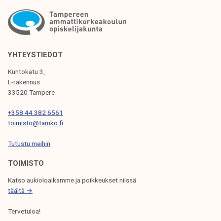
T
e
k
k
e
i
l
r
i
j
YHTEYSTIEDOT
j
o
a
Kuntokatu 3,
i
k
L-rakennus
t
33520 Tampere
u
u
n
+358 44 382 6561
s
t
toimisto@tamko.fi
:
a
J
Tutustu meihin
o
TOIMISTO
u
k
Katso aukioloaikamme ja poikkeukset niissä
k
täältä →
o
Tervetuloa!
l