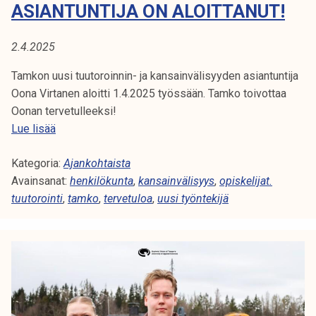
A
ASIANTUNTIJA ON ALOITTANUT!
t
i
:
k
2.4.2025
K
o
Tamkon uusi tuutoroinnin- ja kansainvälisyyden asiantuntija
r
A
Oona Virtanen aloitti 1.4.2025 työssään. Tamko toivottaa
k
Oonan tervetulleeksi!
e
N
T
Lue lisää
a
a
S
k
Kategoria:
m
Ajankohtaista
o
A
Avainsanat:
k
henkilökunta
,
kansainvälisyys
,
opiskelijat.
u
tuutorointi
o
,
tamko
,
tervetuloa
,
uusi työntekijä
l
I
n
u
u
N
n
u
o
V
s
p
i
i
Ä
t
s