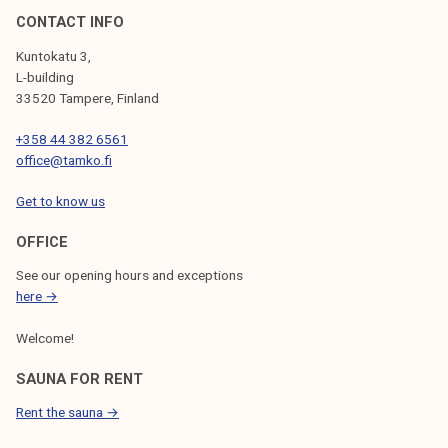
!
L
CONTACT INFO
a
Kuntokatu 3,
k
L-building
i
33520 Tampere, Finland
e
+358 44 382 6561
s
office@tamko.fi
i
t
Get to know us
y
s
OFFICE
u
See our opening hours and exceptions
h
here →
k
Welcome!
a
a
SAUNA FOR RENT
k
Rent the sauna →
a
n