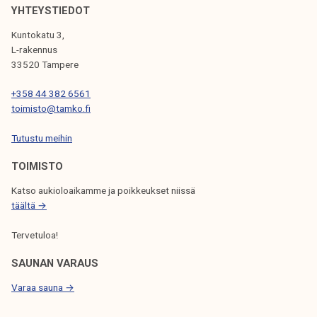
u
u
YHTEYSTIEDOT
n
s
Kuntokatu 3,
t
o
L-rakennus
i
n
33520 Tampere
j
v
+358 44 382 6561
a
a
toimisto@tamko.fi
o
a
n
k
Tutustu meihin
a
a
TOIMISTO
l
l
o
a
Katso aukioloaikamme ja poikkeukset niissä
i
u
täältä →
t
d
Tervetuloa!
t
a
a
l
SAUNAN VARAUS
n
l
Varaa sauna →
u
a
t
: