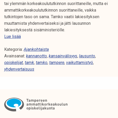
i
tai ylemmän korkeakoulututkinnon suorittaneille, mutta ei
n
ammattikorkeakoulututkinnon suorittaneille, vaikka
v
tutkintojen taso on sama. Tamko vaatii lakiesityksen
ä
muuttamista yhdenvertaiseksi ja jätti lausunnon
l
lakiesityksestä sisäministeriölle.
i
Y
Lue lisää
s
h
y
Kategoria:
d
Ajankohtaista
y
Avainsanat:
e
kannanotto
,
kansainvälisyys
,
lausunto
,
d
opiskelijat
n
,
tamk
,
tamko
,
tampere
,
vaikuttamistyö
,
e
yhdenvertaisuus
v
n
e
a
r
s
t
i
a
a
i
n
s
t
u