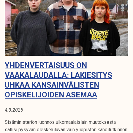
L
u
k
u
e
I
t
l
o
i
S
r
j
Y
o
a
i
k
Y
n
u
n
S
YHDENVERTAISUUS ON
n
i
t
VAAKALAUDALLA: LAKIESITYS
n
a
UHKAA KANSAINVÄLISTEN
j
a
OPISKELIJOIDEN ASEMAA
k
a
4.3.2025
n
s
Sisäministeriön luonnos ulkomaalaislain muutoksesta
a
sallisi pysyvän oleskeluluvan vain yliopiston kanditutkinnon