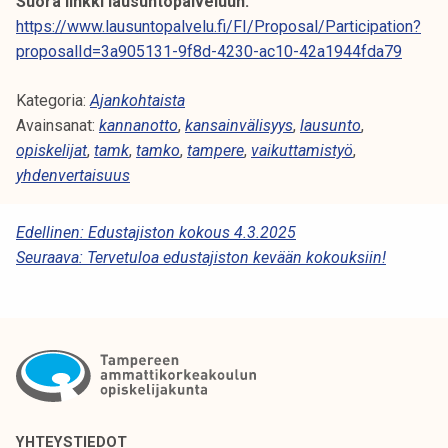
Suora linkki lausuntopalveluun:
https://www.lausuntopalvelu.fi/FI/Proposal/Participation?
proposalId=3a905131-9f8d-4230-ac10-42a1944fda79
Kategoria:
Ajankohtaista
Avainsanat:
kannanotto
,
kansainvälisyys
,
lausunto
,
opiskelijat
,
tamk
,
tamko
,
tampere
,
vaikuttamistyö
,
yhdenvertaisuus
A
Edellinen:
Edustajiston kokous 4.3.2025
Seuraava:
Tervetuloa edustajiston kevään kokouksiin!
R
T
I
K
K
E
YHTEYSTIEDOT