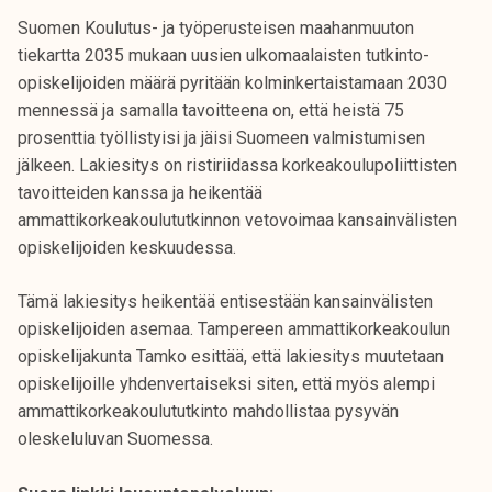
Suomen Koulutus- ja työperusteisen maahanmuuton
tiekartta 2035 mukaan uusien ulkomaalaisten tutkinto-
opiskelijoiden määrä pyritään kolminkertaistamaan 2030
mennessä ja samalla tavoitteena on, että heistä 75
prosenttia työllistyisi ja jäisi Suomeen valmistumisen
jälkeen. Lakiesitys on ristiriidassa korkeakoulupoliittisten
tavoitteiden kanssa ja heikentää
ammattikorkeakoulututkinnon vetovoimaa kansainvälisten
opiskelijoiden keskuudessa.
Tämä lakiesitys heikentää entisestään kansainvälisten
opiskelijoiden asemaa. Tampereen ammattikorkeakoulun
opiskelijakunta Tamko esittää, että lakiesitys muutetaan
opiskelijoille yhdenvertaiseksi siten, että myös alempi
ammattikorkeakoulututkinto mahdollistaa pysyvän
oleskeluluvan Suomessa.