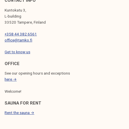
CONTACT INFO
Kuntokatu 3,
L-building
33520 Tampere, Finland
+358 44 382 6561
office@tamko.fi
Get to know us
OFFICE
See our opening hours and exceptions
here →
Welcome!
SAUNA FOR RENT
Rent the sauna →