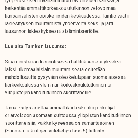
työperusteisen maahanmuuton tavoitteiden kanssa ja
k
heikentää ammattikorkeakoulututkinnon vetovoimaa
e
kansainvälisten opiskelijoiden keskuudessa. Tamko vaatii
l
lakiesityksen muuttamista yhdenvertaiseksi ja jätti
i
lausunnon lakiesityksestä sisäministeriölle.
j
a
Lue alta Tamkon lausunto:
k
u
Sisäministeriön luonnoksessa hallituksen esitykseksi
n
laiksi ulkomaalaislain muuttamisesta esitetään
t
mahdollisuutta pysyvään oleskelulupaan suomalaisessa
a
korkeakoulussa ylemmän korkeakoulututkinnon tai
yliopistojen kanditutkinnon suorittaneille.
Tämä esitys asettaa ammattikorkeakouluopiskelijat
eriarvoiseen asemaan suhteessa yliopiston kanditutkinnon
suorittaneisiin, vaikka kyseessä on samantasoinen
(Suomen tutkintojen viitekehys taso 6) tutkinto.