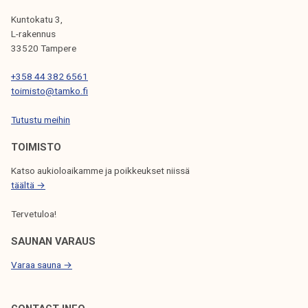
L
Kuntokatu 3,
I
L-rakennus
33520 Tampere
E
N
+358 44 382 6561
toimisto@tamko.fi
S
Tutustu meihin
E
L
TOIMISTO
A
Katso aukioloaikamme ja poikkeukset niissä
täältä →
U
S
Tervetuloa!
SAUNAN VARAUS
Varaa sauna →