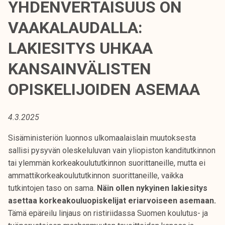
YHDENVERTAISUUS ON
t
i
VAAKALAUDALLA:
k
LAKIESITYS UHKAA
o
r
KANSAINVÄLISTEN
k
e
OPISKELIJOIDEN ASEMAA
a
k
4.3.2025
o
u
Sisäministeriön luonnos ulkomaalaislain muutoksesta
l
sallisi pysyvän oleskeluluvan vain yliopiston kanditutkinnon
u
tai ylemmän korkeakoulututkinnon suorittaneille, mutta ei
n
ammattikorkeakoulututkinnon suorittaneille, vaikka
o
tutkintojen taso on sama.
Näin ollen nykyinen lakiesitys
p
asettaa korkeakouluopiskelijat eriarvoiseen asemaan.
i
Tämä epäreilu linjaus on ristiriidassa Suomen koulutus- ja
s