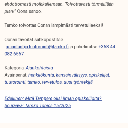
ehdottomasti moikkailemaan. Toivottavasti törmäillään
k
pian!
” Oona sanoo.
e
l
Tamko toivottaa Oonan lämpimästi tervetulleeksi!
i
j
Oonan tavoitat sähköpostitse
a
asiantuntija.tuutorointi@tamko.fi
ja puhelimitse
+358 44
k
082 6567
.
u
n
Kategoria:
Ajankohtaista
t
Avainsanat:
henkilökunta
,
kansainvälisyys
,
opiskelijat.
a
tuutorointi
,
tamko
,
tervetuloa
,
uusi työntekijä
A
Edellinen:
Mitä Tampere olisi ilman opiskelijoita?
Seuraava:
Tamko Topics 15/2025
R
T
I