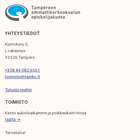
K
K
E
YHTEYSTIEDOT
L
Kuntokatu 3,
I
L-rakennus
33520 Tampere
E
N
+358 44 382 6561
toimisto@tamko.fi
S
Tutustu meihin
E
L
TOIMISTO
A
Katso aukioloaikamme ja poikkeukset niissä
täältä →
U
S
Tervetuloa!