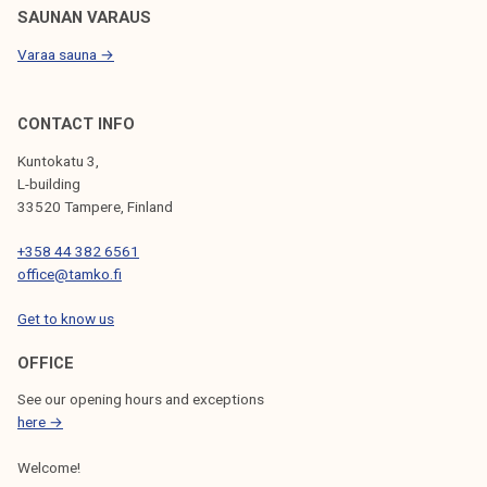
SAUNAN VARAUS
Varaa sauna →
CONTACT INFO
Kuntokatu 3,
L-building
33520 Tampere, Finland
+358 44 382 6561
office@tamko.fi
Get to know us
OFFICE
See our opening hours and exceptions
here →
Welcome!