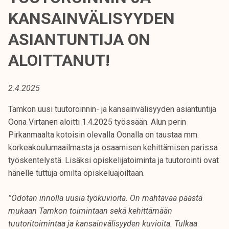
t
KANSAINVÄLISYYDEN
i
k
ASIANTUNTIJA ON
o
ALOITTANUT!
r
k
e
2.4.2025
a
k
Tamkon uusi tuutoroinnin- ja kansainvälisyyden asiantuntija
o
Oona Virtanen aloitti 1.4.2025 työssään. Alun perin
u
Pirkanmaalta kotoisin olevalla Oonalla on taustaa mm.
l
korkeakoulumaailmasta ja osaamisen kehittämisen parissa
u
työskentelystä. Lisäksi opiskelijatoiminta ja tuutorointi ovat
n
hänelle tuttuja omilta opiskeluajoiltaan.
o
”Odotan innolla uusia työkuvioita. On mahtavaa päästä
p
mukaan Tamkon toimintaan sekä kehittämään
i
tuutoritoimintaa ja kansainvälisyyden kuvioita. Tulkaa
s