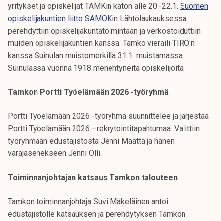
yritykset ja opiskelijat TAMKin katon alle 20.-22.1.
Suomen
opiskelijakuntien liitto SAMOK
in Lähtölaukauksessa
perehdyttiin opiskelijakuntatoimintaan ja verkostoiduttiin
muiden opiskelijakuntien kanssa. Tamko vieraili TIRO:n
kanssa Suinulan muistomerkillä 31.1. muistamassa
Suinulassa vuonna 1918 menehtyneitä opiskelijoita.
Tamkon Portti Työelämään 2026 -työryhmä
Portti Työelämään 2026 -työryhmä suunnittelee ja järjestää
Portti Työelämään 2026 –rekrytointitapahtumaa. Valittiin
työryhmään edustajistosta Jenni Määttä ja hänen
varajäsenekseen Jenni Olli.
Toiminnanjohtajan katsaus Tamkon talouteen
Tamkon toiminnanjohtaja Suvi Mäkeläinen antoi
edustajistolle katsauksen ja perehdytyksen Tamkon