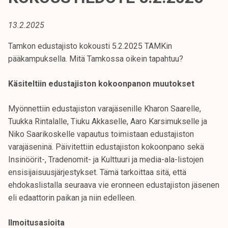
t
i
13.2.2025
k
o
Tamkon edustajisto kokousti 5.2.2025 TAMKin
r
pääkampuksella. Mitä Tamkossa oikein tapahtuu?
k
e
Käsiteltiin edustajiston kokoonpanon muutokset
a
k
Myönnettiin edustajiston varajäsenille Kharon Saarelle,
o
Tuukka Rintalalle, Tiuku Akkaselle, Aaro Karsimukselle ja
u
Niko Saarikoskelle vapautus toimistaan edustajiston
l
varajäseninä. Päivitettiin edustajiston kokoonpano sekä
u
Insinöörit-, Tradenomit- ja Kulttuuri ja media-ala-listojen
n
ensisijaisuusjärjestykset. Tämä tarkoittaa sitä, että
o
ehdokaslistalla seuraava vie eronneen edustajiston jäsenen
p
eli edaattorin paikan ja niin edelleen.
i
Ilmoitusasioita
s