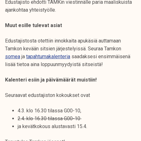
Edustajisto ehdotti TAMKin viestinnälle paria maaliskuista
ajankohtaa yhteistyölle.
Muut esille tulevat asiat
Edustajistosta otettiin innokkaita apukäsiä auttamaan
Tamkon kevään sitsien järjestelyissä. Seuraa Tamkon
somea
ja
tapahtumakalenteria
saadaksesi ensimmäisenä
lisää tietoa aina loppuunmyydyistä sitseistä!
Kalenteri esiin ja päivämäärät muistiin!
Seuraavat edustajiston kokoukset ovat
4.3. klo 16.30 tilassa G00-10,
2.4. klo 16.30 tilassa G00-10
ja kevätkokous alustavasti 15.4.