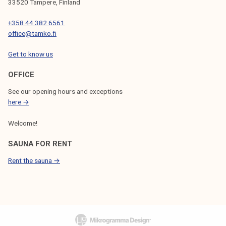
33520 Tampere, Finland
+358 44 382 6561
office@tamko.fi
Get to know us
OFFICE
See our opening hours and exceptions
here →
Welcome!
SAUNA FOR RENT
Rent the sauna →