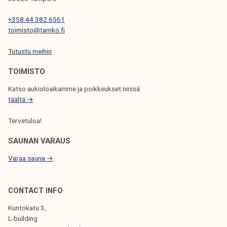
N
+358 44 382 6561
S
toimisto@tamko.fi
E
Tutustu meihin
L
TOIMISTO
A
Katso aukioloaikamme ja poikkeukset niissä
U
täältä →
S
Tervetuloa!
SAUNAN VARAUS
Varaa sauna →
CONTACT INFO
Kuntokatu 3,
L-building