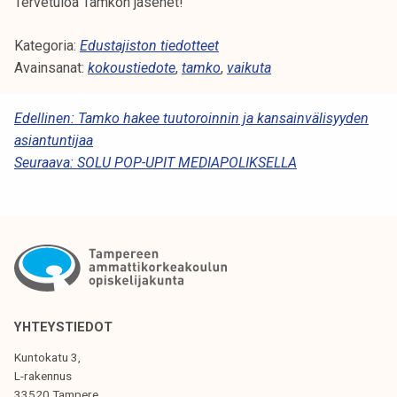
Tervetuloa Tamkon jäsenet!
Kategoria:
Edustajiston tiedotteet
Avainsanat:
kokoustiedote
,
tamko
,
vaikuta
A
Edellinen:
Tamko hakee tuutoroinnin ja kansainvälisyyden
asiantuntijaa
R
Seuraava:
SOLU POP-UPIT MEDIAPOLIKSELLA
T
I
K
K
E
L
YHTEYSTIEDOT
I
Kuntokatu 3,
L-rakennus
E
33520 Tampere