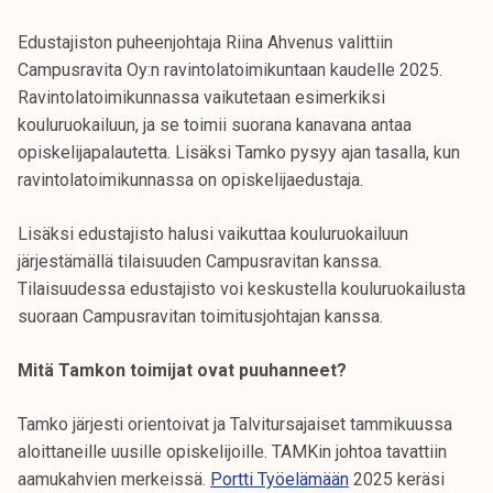
k
Edustajiston puheenjohtaja Riina Ahvenus valittiin
e
Campusravita Oy:n ravintolatoimikuntaan kaudelle 2025.
l
Ravintolatoimikunnassa vaikutetaan esimerkiksi
i
kouluruokailuun, ja se toimii suorana kanavana antaa
j
opiskelijapalautetta. Lisäksi Tamko pysyy ajan tasalla, kun
a
ravintolatoimikunnassa on opiskelijaedustaja.
k
u
Lisäksi edustajisto halusi vaikuttaa kouluruokailuun
n
järjestämällä tilaisuuden Campusravitan kanssa.
t
Tilaisuudessa edustajisto voi keskustella kouluruokailusta
a
suoraan Campusravitan toimitusjohtajan kanssa.
Mitä Tamkon toimijat ovat puuhanneet?
Tamko järjesti orientoivat ja Talvitursajaiset tammikuussa
aloittaneille uusille opiskelijoille. TAMKin johtoa tavattiin
aamukahvien merkeissä.
Portti Työelämään
2025 keräsi