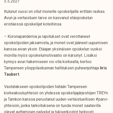
5.5.2021
t
i
Kulunut vuosi on ollut monelle opiskelijalle erittäin raskas.
k
Avun ja vertaistuen tarve on kasvanut etäopiskelun
o
eristäessä opiskelijat koteihinsa.
r
k
– Koronapandemia ja rajoitukset ovat verottaneet
e
opiskelijoiden jaksamista, ja monet ovat jääneet uupumisen
a
kanssa aivan yksin. Etäajan yksinäisen opiskelun vuoksi
k
monilla myös opiskelumotivaatio on kärsinyt. Lisäksi
o
kynnys avun hakemiseen voi olla korkealla, kertoo
u
Tampereen ylioppilaskunnan hallituksen puheenjohtaja
Iiris
l
Taubert
.
u
n
Vastatakseen opiskelijoiden hätään Tampereen
o
korkeakouluyhteisö on yhdessä opiskelijajärjestöjen TREYn
p
ja Tamkon kanssa perustanut uuden vertaistuellisen #parvi-
i
yhteisön, jonka tarkoituksena on tuoda monet saatavilla
s
olevat auttamisen palvelut ja tukiverkostot helposti