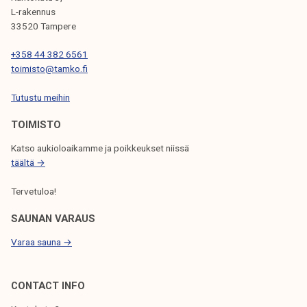
I
L-rakennus
33520 Tampere
E
N
+358 44 382 6561
toimisto@tamko.fi
S
Tutustu meihin
E
L
TOIMISTO
A
Katso aukioloaikamme ja poikkeukset niissä
täältä →
U
S
Tervetuloa!
SAUNAN VARAUS
Varaa sauna →
CONTACT INFO