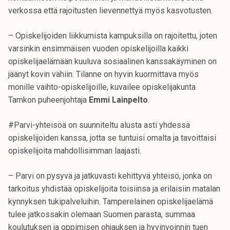
verkossa että rajoitusten lievennettyä myös kasvotusten.
– Opiskelijoiden liikkumista kampuksilla on rajoitettu, joten
varsinkin ensimmäisen vuoden opiskelijoilla kaikki
opiskelijaelämään kuuluva sosiaalinen kanssakäyminen on
jäänyt kovin vähiin. Tilanne on hyvin kuormittava myös
monille vaihto-opiskelijoille, kuvailee opiskelijakunta
Tamkon puheenjohtaja
Emmi Lainpelto
.
#Parvi-yhteisöä on suunniteltu alusta asti yhdessä
opiskelijoiden kanssa, jotta se tuntuisi omalta ja tavoittaisi
opiskelijoita mahdollisimman laajasti.
– Parvi on pysyvä ja jatkuvasti kehittyvä yhteisö, jonka on
tarkoitus yhdistää opiskelijoita toisiinsa ja erilaisiin matalan
kynnyksen tukipalveluihin. Tamperelainen opiskelijaelämä
tulee jatkossakin olemaan Suomen parasta, summaa
koulutuksen ja oppimisen ohjauksen ja hyvinvoinnin tuen