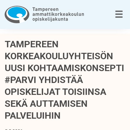
Siirry
sisältöön
V
☰
T
a
TAMPEREEN
m
KORKEAKOULUYHTEISÖN
p
e
UUSI KOHTAAMISKONSEPTI
r
e
#PARVI YHDISTÄÄ
e
OPISKELIJAT TOISIINSA
n
a
SEKÄ AUTTAMISEN
m
m
PALVELUIHIN
a
t