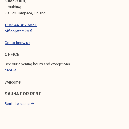
Kuntokatu 3,
L-building
33520 Tampere, Finland
+358 44 382 6561
office@tamko.fi
Get to know us
OFFICE
See our opening hours and exceptions
here →
Welcome!
SAUNA FOR RENT
Rent the sauna →