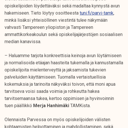
k
opiskelijoiden löydettäväksi sekä madaltaa kynnystä avun
e
hakemiseen. Tieto löytyy osoitteesta
tuni.fi/parvi-tamk
,
l
minkä lisäksi yhteisöllinen viestintä tulee näkymään
i
vahvasti Tampereen yliopiston ja Tampereen
j
ammattikorkeakoulun sekä opiskelijajärjestöjen sosiaalisen
a
median kanavissa.
k
u
– Haluamme tarjota konkreettisia keinoja avun löytämiseen
n
ja normalisoida etäajan haasteita tukemalla ja kannustamalla
t
opiskelijoita mielenterveyttä ja jaksamista tukevien
a
palveluiden käyttämiseen. Tuomalla vertaistuellisia
kokemuksia ja tarinoita näkyväksi toivon, että moni apua
tarvitseva voisi saada voimia ja rohkeutta hakea
tarvitsemaansa tukea, kertoo oppimisen ja hyvinvoinnin
tuen päällikkö
Merja Hanhimäki
TAMKista.
Olennaista Parvessa on myös opiskelijoiden välisten
kohtaamisten helpottaminen ja mahdollistaminen, sekä