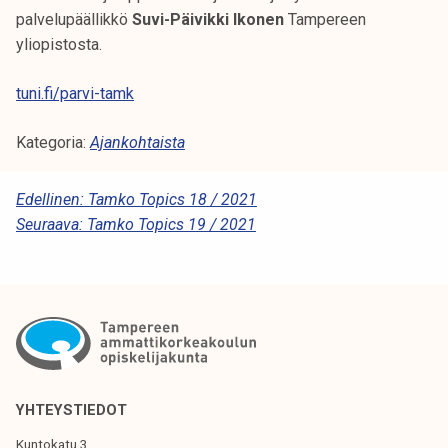
palvelupäällikkö
Suvi-Päivikki Ikonen
Tampereen
yliopistosta.
tuni.fi/parvi-tamk
Kategoria:
Ajankohtaista
A
Edellinen:
Tamko Topics 18 / 2021
Seuraava:
Tamko Topics 19 / 2021
R
T
I
K
K
E
YHTEYSTIEDOT
L
Kuntokatu 3,