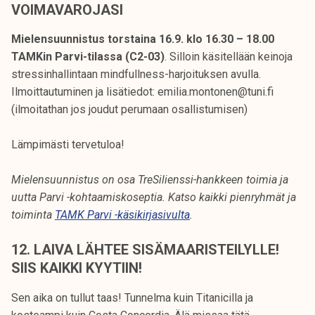
VOIMAVAROJASI
Mielensuunnistus torstaina 16.9. klo 16.30 – 18.00
TAMKin Parvi-tilassa (C2-03)
. Silloin käsitellään keinoja
stressinhallintaan mindfullness-harjoituksen avulla.
Ilmoittautuminen ja lisätiedot: emilia.montonen@tuni.fi
(ilmoitathan jos joudut perumaan osallistumisen)
Lämpimästi tervetuloa!
Mielensuunnistus on osa TreSilienssi-hankkeen toimia ja
uutta Parvi -kohtaamiskoseptia. Katso kaikki pienryhmät ja
toiminta
TAMK Parvi -käsikirjasivulta
.
12. LAIVA LÄHTEE SISÄMAARISTEILYLLE!
SIIS KAIKKI KYYTIIN!
Sen aika on tullut taas! Tunnelma kuin Titanicilla ja