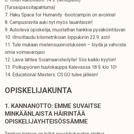
k
(Tursaspassitapahtuma)
e
7. Haku Space for Humanity -bootcampiin on avoinna!
l
8. Campusravita auki nyt myös lauantaisin!
i
9. Autoileva opiskelija, muistathan hankkia pysäköintiluvan
j
10. Ilmoittaudu kilometrikisan loppukiriin 22.9. asti!
a
11. Tule mukaan mielensuunnistukseen – löydä ja vahvista
k
omia voimavarojasi
u
12. Laiva lähtee Sisämaaristeilylle! Siis kaikki kyytiin!
n
13. Polkupyörien huutokauppa Kalevassa 18.9. klo 10!
t
14. Educational Masters: CS:GO tulee jälleen!
a
OPISKELIJAKUNTA
1. KANNANOTTO: EMME SUVAITSE
MINKÄÄNLAISTA HÄIRINTÄÄ
OPISKELIJAYHTEISÖSSÄMME
Tamkon tietoon on tullut syyslukukauden alettua