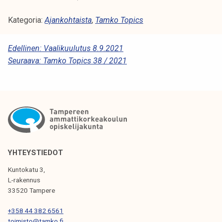
Kategoria:
Ajankohtaista
,
Tamko Topics
A
Edellinen:
Vaalikuulutus 8.9.2021
Seuraava:
Tamko Topics 38 / 2021
R
T
I
K
K
E
YHTEYSTIEDOT
L
Kuntokatu 3,
I
L-rakennus
33520 Tampere
E
N
+358 44 382 6561
toimisto@tamko.fi