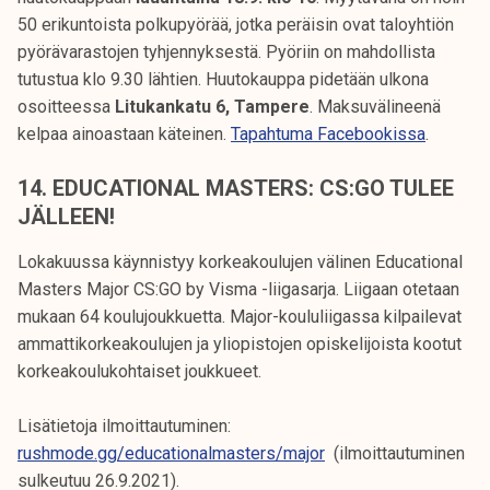
50 erikuntoista polkupyörää, jotka peräisin ovat taloyhtiön
pyörävarastojen tyhjennyksestä. Pyöriin on mahdollista
tutustua klo 9.30 lähtien. Huutokauppa pidetään ulkona
osoitteessa
Litukankatu 6, Tampere
. Maksuvälineenä
kelpaa ainoastaan käteinen.
Tapahtuma Facebookissa
.
14. EDUCATIONAL MASTERS: CS:GO TULEE
JÄLLEEN!
Lokakuussa käynnistyy korkeakoulujen välinen Educational
Masters Major CS:GO by Visma -liigasarja. Liigaan otetaan
mukaan 64 koulujoukkuetta. Major-koululiigassa kilpailevat
ammattikorkeakoulujen ja yliopistojen opiskelijoista kootut
korkeakoulukohtaiset joukkueet.
Lisätietoja ilmoittautuminen:
rushmode.gg/educationalmasters/major
(ilmoittautuminen
sulkeutuu 26.9.2021).