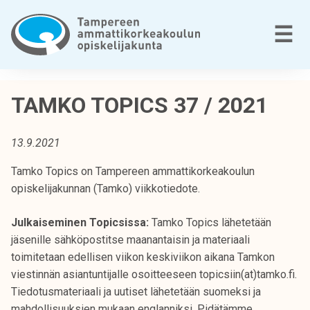
Siirry
sisältöön
V
☰
T
a
TAMKO TOPICS 37 / 2021
m
p
13.9.2021
e
r
Tamko Topics on Tampereen ammattikorkeakoulun
e
opiskelijakunnan (Tamko) viikkotiedote.
e
n
Julkaiseminen Topicsissa:
Tamko Topics lähetetään
a
jäsenille sähköpostitse maanantaisin ja materiaali
m
toimitetaan edellisen viikon keskiviikon aikana Tamkon
m
viestinnän asiantuntijalle osoitteeseen topicsiin(at)tamko.fi.
a
Tiedotusmateriaali ja uutiset lähetetään suomeksi ja
t
mahdollisuuksien mukaan englanniksi. Pidätämme