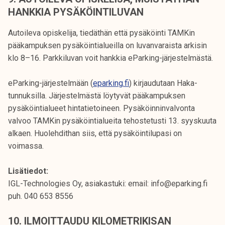
HANKKIA PYSÄKÖINTILUVAN
Autoileva opiskelija, tiedäthän että pysäköinti TAMKin
pääkampuksen pysäköintialueilla on luvanvaraista arkisin
klo 8–16. Parkkiluvan voit hankkia eParking-järjestelmästä.
eParking-järjestelmään (
eparking.fi
) kirjaudutaan Haka-
tunnuksilla. Järjestelmästä löytyvät pääkampuksen
pysäköintialueet hintatietoineen. Pysäköinninvalvonta
valvoo TAMKin pysäköintialueita tehostetusti 13. syyskuuta
alkaen. Huolehdithan siis, että pysäköintilupasi on
voimassa.
Lisätiedot:
IGL-Technologies Oy, asiakastuki: email: info@eparking.fi
puh. 040 653 8556
10. ILMOITTAUDU KILOMETRIKISAN