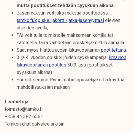
mutta postitukset tehdään syyskuun aikana.
Jäsenmaksun voit joko maksaa osoitteessa
tamko.fi/opiskelijakortti/jatka-jasenyyttasi
olevien
ohjeiden avulla,
TAI voit tulla toimistolle maksamaan kortilla tai
käteisellä, tarra vaihdetaan opiskelijakorttiin samalla.
Saat myös tilattua uuden lukuvuositarran
postitettuna
.
3. ja 4. vuoden opiskelijoiden syyskampanja:
Ilmainen
lukuvuositarran postitus
30.9. asti (postitukset
syyskuun aikana)
Suosittelemme Pivon mobiiliopiskelijakortin käyttöä
mahdollisuuksien mukaan.
Lisätietoja:
toimisto@tamko.fi
+358 44 382 6561
Tamkon chat palvelee arkisin