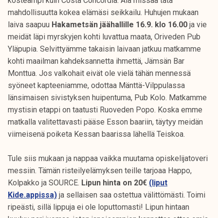
kosteampi kuin Costa Concordia. Älä missaa tätä
mahdollisuutta kokea elämäsi seikkailu. Huhujen mukaan
laiva saapuu
Hakametsän jäähallille 16.9. klo 16.00
ja vie
meidät läpi myrskyjen kohti luvattua maata, Oriveden Pub
Yläpupia. Selvittyämme takaisin laivaan jatkuu matkamme
kohti maailman kahdeksannetta ihmettä, Jämsän Bar
Monttua. Jos valkohait eivät ole vielä tähän mennessä
syöneet kapteeniamme, odottaa Mänttä-Vilppulassa
länsimaisen sivistyksen huipentuma, Pub Kolo. Matkamme
mystisin etappi on taatusti Ruoveden Popo. Koska emme
matkalla valitettavasti pääse Esson baariin, täytyy meidän
viimeisenä poiketa Kessan baarissa lähellä Teiskoa.
Tule siis mukaan ja nappaa vaikka muutama opiskelijatoveri
messiin. Tämän risteilyelämyksen teille tarjoaa Happo,
Kolpakko ja SOURCE.
Lipun hinta on 20€
(liput
Kide.appissa)
ja sellaisen saa ostettua välittömästi. Toimi
ripeästi, sillä lippuja ei ole loputtomasti! Lipun hintaan