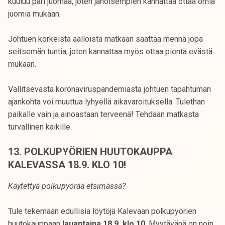
kuuluu pari juomaa, joten janoisempien kannattaa ottaa omia
juomia mukaan.
Johtuen korkeista aalloista matkaan saattaa mennä jopa
seitsemän tuntia, joten kannattaa myös ottaa pientä evästä
mukaan.
Vallitsevasta koronaviruspandemiasta johtuen tapahtuman
ajankohta voi muuttua lyhyellä aikavaroituksella. Tulethan
paikalle vain ja ainoastaan terveenä! Tehdään matkasta
turvallinen kaikille.
13. POLKUPYÖRIEN HUUTOKAUPPA
KALEVASSA 18.9. KLO 10!
Käytettyä polkupyörää etsimässä?
Tule tekemään edullisia löytöjä Kalevaan polkupyörien
huutokauppaan
lauantaina 18.9. klo 10
. Myytävänä on noin