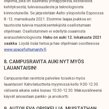
ohjelma, joka on suunnattu yrittäjyydestä, kestävästä
kehityksestä, tulevaisuudesta ja teknologioista
kiinnostuneille. Se järjestetään Aalto-yliopistolla Espoossa
8.-12. marraskuuta 2021. Etsimme laajaa joukkoa eri
taustoista tulevia muutoksentekijöitä osallistumaan
ohjelmaan. Osallistuminen ei edellytä osaamista
avaruusteknologioista.
Haku on auki 12. lokakuuta 2021
saakka
. Löydä lisää tietoa ja hae ohjelmaan osoitteessa
www.spaceforhumanity.fi
.
8. CAMPUSRAVITA AUKI NYT MYÖS
LAUANTAISIN!
Campusravitan ravintola palvelee toiseksi myös
lauantaisin! Kahvilatuotteita myynnissä kello 9.00-12.30
välisenä aikana sekä lounas 10.30-12.30. Maksuvälineenä
käyvät ainoastaan pankki- ja arvokortti.
9. AUTOILEVA OPISKELIJA, MUISTATHAN