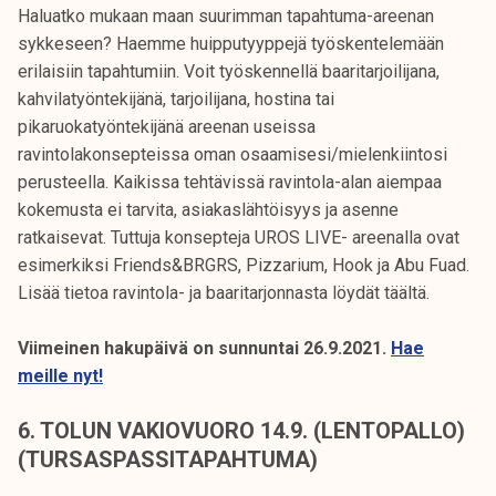
Haluatko mukaan maan suurimman tapahtuma-areenan
sykkeseen? Haemme huipputyyppejä työskentelemään
erilaisiin tapahtumiin. Voit työskennellä baaritarjoilijana,
kahvilatyöntekijänä, tarjoilijana, hostina tai
pikaruokatyöntekijänä areenan useissa
ravintolakonsepteissa oman osaamisesi/mielenkiintosi
perusteella. Kaikissa tehtävissä ravintola-alan aiempaa
kokemusta ei tarvita, asiakaslähtöisyys ja asenne
ratkaisevat. Tuttuja konsepteja UROS LIVE- areenalla ovat
esimerkiksi Friends&BRGRS, Pizzarium, Hook ja Abu Fuad.
Lisää tietoa ravintola- ja baaritarjonnasta löydät täältä.
Viimeinen hakupäivä on sunnuntai 26.9.2021.
Hae
meille nyt!
6. TOLUN VAKIOVUORO 14.9. (LENTOPALLO)
(TURSASPASSITAPAHTUMA)