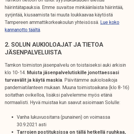
häirintätapauksia. Emme suvaitse minkäänlaista häirintää,
syrjintää, kiusaamista tai muuta loukkaavaa käytöstä
Tampereen ammattikorkeakoulun yhteisössä.
Lue koko
kannanotto täältä
.
2. SOLUN AUKIOLOAJAT JA TIETOA
JÄSENPALVELUISTA
Tamkon toimiston jäsenpalvelu on toistaiseksi auki arkisin
klo 10-14.
Muista jäsenpalvelutiskille jonottaessasi
turvavälit ja käytä maskia
. Päivitämme aukioloaikoja
pandemiatilanteen mukaan. Muuna toimistoaikana (klo 8-16)
soitathan ovikelloa, lisäksi palvelemme myös etänä
normaalisti. Hyvä muistaa kun saavut asioimaan Solulle:
Vanha lukuvuositarra (punainen) on voimassa
30.9.2021 asti
Tarrojen postituksissa on tällä hetkellä ruuhkaa,