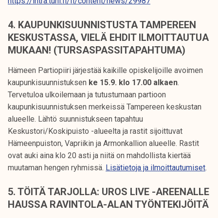
https://intra.tuni.fi/fi/content/news/29987
4. KAUPUNKISUUNNISTUSTA TAMPEREEN
KESKUSTASSA, VIELÄ EHDIT ILMOITTAUTUA
MUKAAN! (TURSASPASSITAPAHTUMA)
Hämeen Partiopiiri järjestää kaikille opiskelijoille avoimen
kaupunkisuunnistuksen
ke 15.9. klo 17.00 alkaen
.
Tervetuloa ulkoilemaan ja tutustumaan partioon
kaupunkisuunnistuksen merkeissä Tampereen keskustan
alueelle. Lähtö suunnistukseen tapahtuu
Keskustori/Koskipuisto -alueelta ja rastit sijoittuvat
Hämeenpuiston, Vapriikin ja Armonkallion alueelle. Rastit
ovat auki aina klo 20 asti ja niitä on mahdollista kiertää
muutaman hengen ryhmissä.
Lisätietoja ja ilmoittautumiset
.
5. TÖITÄ TARJOLLA: UROS LIVE -AREENALLE
HAUSSA RAVINTOLA-ALAN TYÖNTEKIJÖITÄ