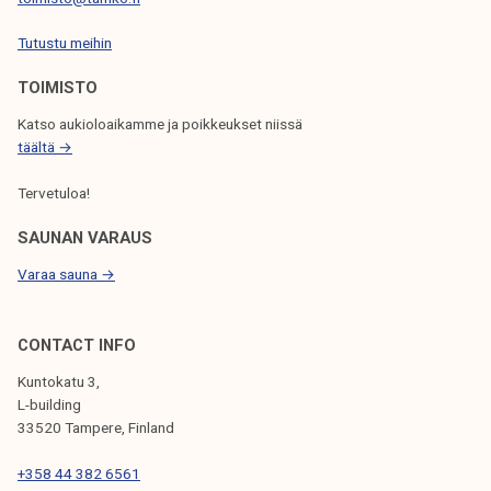
S
Tutustu meihin
E
L
TOIMISTO
A
Katso aukioloaikamme ja poikkeukset niissä
täältä →
U
S
Tervetuloa!
SAUNAN VARAUS
Varaa sauna →
CONTACT INFO
Kuntokatu 3,
L-building
33520 Tampere, Finland
+358 44 382 6561