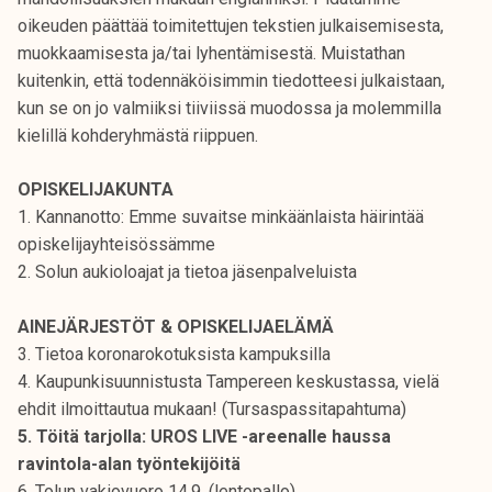
t
oikeuden päättää toimitettujen tekstien julkaisemisesta,
i
muokkaamisesta ja/tai lyhentämisestä. Muistathan
k
kuitenkin, että todennäköisimmin tiedotteesi julkaistaan,
o
kun se on jo valmiiksi tiiviissä muodossa ja molemmilla
r
kielillä kohderyhmästä riippuen.
k
e
OPISKELIJAKUNTA
a
1. Kannanotto: Emme suvaitse minkäänlaista häirintää
k
opiskelijayhteisössämme
o
2. Solun aukioloajat ja tietoa jäsenpalveluista
u
l
AINEJÄRJESTÖT & OPISKELIJAELÄMÄ
u
3. Tietoa koronarokotuksista kampuksilla
n
4. Kaupunkisuunnistusta Tampereen keskustassa, vielä
o
ehdit ilmoittautua mukaan! (Tursaspassitapahtuma)
p
5. Töitä tarjolla: UROS LIVE -areenalle haussa
i
ravintola-alan työntekijöitä
s
6. Tolun vakiovuoro 14.9. (lentopallo)