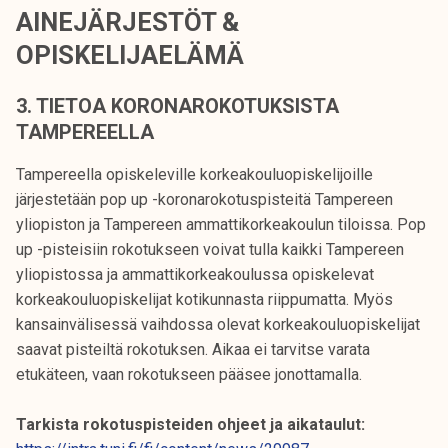
AINEJÄRJESTÖT &
OPISKELIJAELÄMÄ
3. TIETOA KORONAROKOTUKSISTA
TAMPEREELLA
Tampereella opiskeleville korkeakouluopiskelijoille
järjestetään pop up -koronarokotuspisteitä Tampereen
yliopiston ja Tampereen ammattikorkeakoulun tiloissa. Pop
up -pisteisiin rokotukseen voivat tulla kaikki Tampereen
yliopistossa ja ammattikorkeakoulussa opiskelevat
korkeakouluopiskelijat kotikunnasta riippumatta. Myös
kansainvälisessä vaihdossa olevat korkeakouluopiskelijat
saavat pisteiltä rokotuksen. Aikaa ei tarvitse varata
etukäteen, vaan rokotukseen pääsee jonottamalla.
Tarkista rokotuspisteiden ohjeet ja aikataulut: