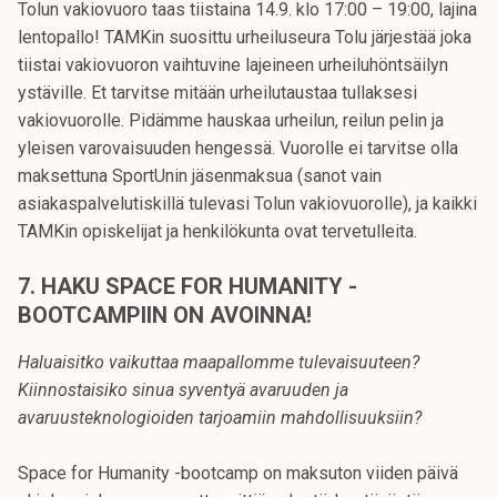
Tolun vakiovuoro taas tiistaina 14.9. klo 17:00 – 19:00, lajina
lentopallo! TAMKin suosittu urheiluseura Tolu järjestää joka
tiistai vakiovuoron vaihtuvine lajeineen urheiluhöntsäilyn
ystäville. Et tarvitse mitään urheilutaustaa tullaksesi
vakiovuorolle. Pidämme hauskaa urheilun, reilun pelin ja
yleisen varovaisuuden hengessä. Vuorolle ei tarvitse olla
maksettuna SportUnin jäsenmaksua (sanot vain
asiakaspalvelutiskillä tulevasi Tolun vakiovuorolle), ja kaikki
TAMKin opiskelijat ja henkilökunta ovat tervetulleita.
7. HAKU SPACE FOR HUMANITY -
BOOTCAMPIIN ON AVOINNA!
Haluaisitko vaikuttaa maapallomme tulevaisuuteen?
Kiinnostaisiko sinua syventyä avaruuden ja
avaruusteknologioiden tarjoamiin mahdollisuuksiin?
Space for Humanity -bootcamp on maksuton viiden päivä