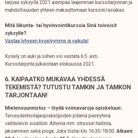
tarjoaa syksyllä 2021 aiempaa laajemman kurssitarjonnan ja
mahdollisuuden yhteen maksuttomaan kurssiin/asiakas.
Mitä liikunta- tai hyvinvointikurssia Sinä toivoisit
syksylle?
Vastaa lyhyeen kyselyymme ja vaikuta!
Kysely on auki ja siihen voi vastata 6.5. asti.
Kurssitarjonta julkaistaan elokuussa 2021.
6.
KAIPAATKO MUKAVAA YHDESSÄ
TEKEMISTÄ? TUTUSTU TAMKIN JA TAMKON
TARJONTAAN!
Mielensuunnistus – löydä voimavaroja opiskeluun:
Terveydenhoitajaopiskelijoiden pitämä pienryhmä
vaihtelevin sisällöin. Aiheina mm. stressin hallinta,
jaksaminen sekä jooga. Joka tiistai klo 16:30-18:00.
Alkaen