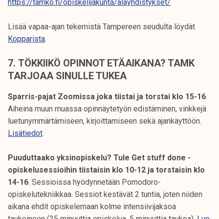
https://tamko.fi/opiskelijakunta/alayhdistykset/
Lisää vapaa-ajan tekemistä Tampereen seudulta löydät
Kopparista
.
7.
TÖKKIIKÖ OPINNOT ETÄAIKANA? TAMK
TARJOAA SINULLE TUKEA
Sparris-pajat Zoomissa joka tiistai ja torstai klo 15-16
.
Aiheina muun muassa opinnäytetyön edistäminen, vinkkejä
luetunymmärtämiseen, kirjoittamiseen sekä ajankäyttöön.
Lisätiedot
.
Puuduttaako yksinopiskelu? Tule Get stuff done -
opiskelusessioihin tiistaisin klo 10-12 ja torstaisin klo
14-16
. Sessioissa hyödynnetään Pomodoro-
opiskelutekniikkaa. Sessiot kestävät 2 tuntia, joten niiden
aikana ehdit opiskelemaan kolme intensiivijaksoa
taukoineen (25 minuuttia opiskelua, 5 minuuttia taukoa).
Lue