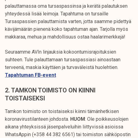
palauttamassa oma tursaspassinsa ja kerätä palautuksen
yhteydessä lisää leimoja. Tapahtuma on tursaille
Tursaspassien palauttamista varten, jotta saamme pidettyä
kävijämäärän pienenä koko tapahtuman ajan. Tarjolla myös
makkaraa, mehua ja mahdollisuus ostaa haalarimerkkejä!
Seuraamme AVIn linjauksia kokoontumisrajoituksien
suhteen. Tule palauttamaan tursaspassiasi ainoastaan
terveenä, maskia käyttäen ja turvaväleistä huolehtien.
Tapahtuman FB-event
2. TAMKON TOIMISTO ON KIINNI
TOISTAISEKSI
Tamkon toimisto on toistaiseksi kiinni tämänhetkisen
koronavirustilanteen johdosta.
HUOM
: Ole poikkeusolojen
aikana yhteyksissä jäsenpalveluihin liittyvissä asioissa
WhatsAppin (+358 44 382 6561) tai toimiston sähköpostin