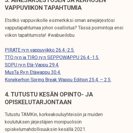
3. AINEJÄRJESTÖJEN JA KERHOJEN
VAPPUVIIKON TAPAHTUMIA
Etsitkö vappuviikolle esimerkiksi oman ainejärjestösi
vapputapahtumaa johon osallistua? Tässä poimintoja ensi
viikon tapahtumista! #wabueilobu
PIRATE ry:n vappuviikko 26.4.-2.5.
TTO ry:n ja TIRO ry:n SEPPOWAPPU 26.4.-1.5.
SOPU ry:n Etä-Vappu 29.4.
MusTa Ry:n Etäwappu 30.4.
Konekerhon Spring Break Wappu Edition 25.4. – 2.5.
4. TUTUSTU KESÄN OPINTO- JA
OPISKELUTARJONTAAN
Tutustu TAMKin, korkeakouluyhteisön ja muiden
koulutuksen järjestäjien monipuolisiin
opiskelumahdollisuuksiin kesällä 2021.