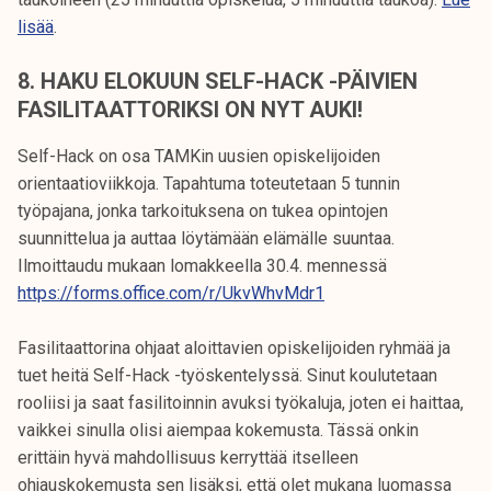
lisää
.
8. HAKU ELOKUUN SELF-HACK -PÄIVIEN
FASILITAATTORIKSI ON NYT AUKI!
Self-Hack on osa TAMKin uusien opiskelijoiden
orientaatioviikkoja. Tapahtuma toteutetaan 5 tunnin
työpajana, jonka tarkoituksena on tukea opintojen
suunnittelua ja auttaa löytämään elämälle suuntaa.
Ilmoittaudu mukaan lomakkeella 30.4. mennessä
https://forms.office.com/r/UkvWhvMdr1
Fasilitaattorina ohjaat aloittavien opiskelijoiden ryhmää ja
tuet heitä Self-Hack -työskentelyssä. Sinut koulutetaan
rooliisi ja saat fasilitoinnin avuksi työkaluja, joten ei haittaa,
vaikkei sinulla olisi aiempaa kokemusta. Tässä onkin
erittäin hyvä mahdollisuus kerryttää itselleen
ohjauskokemusta sen lisäksi, että olet mukana luomassa