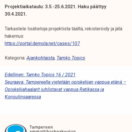
Projektiaikataulu: 3.5.-25.6.2021. Haku päättyy
30.4.2021.
Tarkastele lisätietoja projektista täältä, rekisteröidy ja jätä
hakemus:
https://portal.demola.net/cases/107
Kategoria:
Ajankohtaista
,
Tamko Topics
A
Edellinen:
Tamko Topics 16 / 2021
Seuraava:
Tampereella vietetään opiskelijan vappua etänä –
R
Opiskelijahaalarit juhlistavat vappua Ratikassa ja
T
Konsulinsaaressa
I
K
K