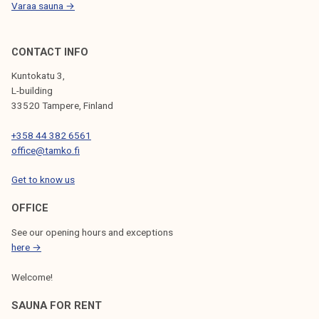
Varaa sauna →
CONTACT INFO
Kuntokatu 3,
L-building
33520 Tampere, Finland
+358 44 382 6561
office@tamko.fi
Get to know us
OFFICE
See our opening hours and exceptions
here →
Welcome!
SAUNA FOR RENT