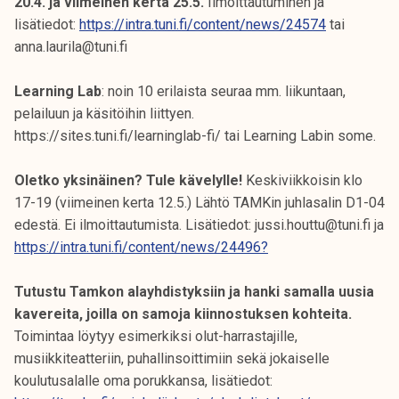
20.4. ja viimeinen kerta 25.5.
Ilmoittautuminen ja
lisätiedot:
https://intra.tuni.fi/content/news/24574
tai
anna.laurila@tuni.fi
Learning Lab
: noin 10 erilaista seuraa mm. liikuntaan,
pelailuun ja käsitöihin liittyen.
https://sites.tuni.fi/learninglab-fi/ tai Learning Labin some.
Oletko yksinäinen? Tule kävelylle!
Keskiviikkoisin klo
17-19 (viimeinen kerta 12.5.) Lähtö TAMKin juhlasalin D1-04
edestä. Ei ilmoittautumista. Lisätiedot: jussi.houttu@tuni.fi ja
https://intra.tuni.fi/content/news/24496?
Tutustu Tamkon alayhdistyksiin ja hanki samalla uusia
kavereita, joilla on samoja kiinnostuksen kohteita.
Toimintaa löytyy esimerkiksi olut-harrastajille,
musiikkiteatteriin, puhallinsoittimiin sekä jokaiselle
koulutusalalle oma porukkansa, lisätiedot: