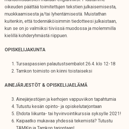
t
oikeuden päättää toimitettujen tekstien julkaisemisesta,
i
muokkaamisesta ja/tai lyhentämisestä. Muistathan
k
kuitenkin, että todennäköisimmin tiedotteesi julkaistaan,
o
kun se on jo valmiiksi tiiviissä muodossa ja molemmilla
r
kielillä kohderyhmästä riippuen.
k
e
OPISKELIJAKUNTA
a
k
Tursaspassien palautustsembalot 26.4. klo 12-18
o
Tamkon toimisto on kiinni toistaiseksi
u
l
AINEJÄRJESTÖT & OPISKELIJAELÄMÄ
u
n
Ainejärjestöjen ja kerhojen vappuviikon tapahtumia
o
Tutustu kesän opinto- ja opiskelutarjontaan
p
Ehdota liikunta- tai hyvinvointikurssia syksylle 2021!
i
Kaipaatko mukavaa yhdessä tekemistä? Tutustu
s
TAMKin ja Tamkon tarjontaan!