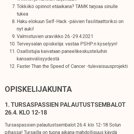
k
Tökkiikö opinnot etäaikana? TAMK tarjoaa sinulle
e
tukea
l
Haku elokuun Self-Hack -päivien fasilitaattoriksi on
i
nyt auki!
j
Valmistuvien uraviikko 26.-29.4.2021
a
Terveysalan opiskelija: vastaa PSHP:n kyselyyn!
k
Osallistujia kaivataan paneelikeskusteluihin
u
kansainvälisyydestä
n
Faster Than the Speed of Cancer -tulevaisuusprojekti
t
a
OPISKELIJAKUNTA
1. TURSASPASSIEN PALAUTUSTSEMBALOT
26.4. KLO 12-18
Tursaspassien palautustsembalot 26.4. klo 12-18 Solun
pihassa! Tursailla on tuona aikana mahdollisuus käydä