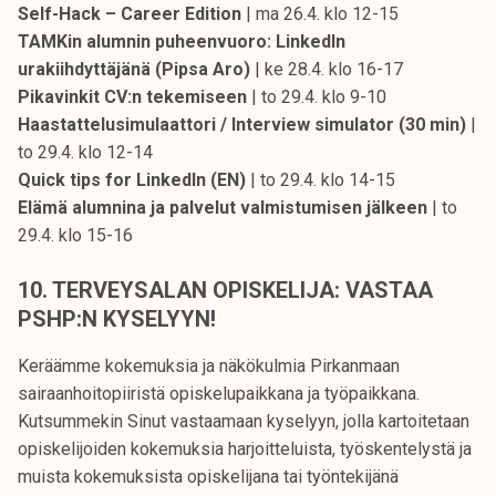
Self-Hack – Career Edition
| ma 26.4. klo 12-15
TAMKin alumnin puheenvuoro: LinkedIn
urakiihdyttäjänä (Pipsa Aro)
| ke 28.4. klo 16-17
Pikavinkit CV:n tekemiseen
| to 29.4. klo 9-10
Haastattelusimulaattori / Interview simulator (30 min)
|
to 29.4. klo 12-14
Quick tips for LinkedIn (EN)
| to 29.4. klo 14-15
Elämä alumnina ja palvelut valmistumisen jälkeen
| to
29.4. klo 15-16
10. TERVEYSALAN OPISKELIJA: VASTAA
PSHP:N KYSELYYN!
Keräämme kokemuksia ja näkökulmia Pirkanmaan
sairaanhoitopiiristä opiskelupaikkana ja työpaikkana.
Kutsummekin Sinut vastaamaan kyselyyn, jolla kartoitetaan
opiskelijoiden kokemuksia harjoitteluista, työskentelystä ja
muista kokemuksista opiskelijana tai työntekijänä