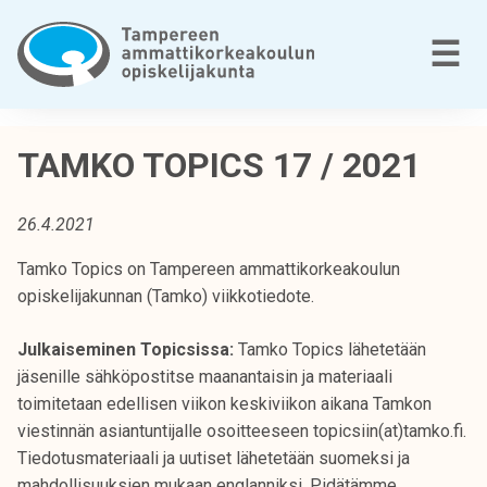
Siirry
sisältöön
V
☰
T
a
TAMKO TOPICS 17 / 2021
m
p
26.4.2021
e
r
Tamko Topics on Tampereen ammattikorkeakoulun
e
opiskelijakunnan (Tamko) viikkotiedote.
e
n
Julkaiseminen Topicsissa:
Tamko Topics lähetetään
a
jäsenille sähköpostitse maanantaisin ja materiaali
m
toimitetaan edellisen viikon keskiviikon aikana Tamkon
m
viestinnän asiantuntijalle osoitteeseen topicsiin(at)tamko.fi.
a
Tiedotusmateriaali ja uutiset lähetetään suomeksi ja
t
mahdollisuuksien mukaan englanniksi. Pidätämme