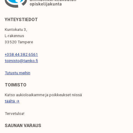
E
L
YHTEYSTIEDOT
I
E
Kuntokatu 3,
L-rakennus
N
33520 Tampere
S
+358 44 382 6561
E
toimisto@tamko.fi
L
Tutustu meihin
A
TOIMISTO
U
Katso aukioloaikamme ja poikkeukset niissä
S
täältä →
Tervetuloa!
SAUNAN VARAUS