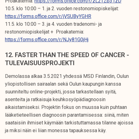
Proakatemia:
https://forms.office.com/r/zL2TZb31zD
10.5. klo 10:00 – 1. ja 2. vuoden restonomiopiskelijat:
https://forms.office.com/r/jVSUByYGHR
11.5. klo 10:00 – 3. ja 4. vuoden tradenomi- ja
restonomiopiskelijat + Proakatemia:
https://forms.office.com/r/NJy81G0jHj
12. FASTER THAN THE SPEED OF CANCER -
TULEVAISUUSPROJEKTI
Demolassa alkaa 3.5.2021 yhdessä MSD Finlandin, Oulun
yliopistollisen sairaalan sekä Oulun kaupungin kanssa
suunniteltu online-projekti, jossa tarkastellaan syitä,
asenteita ja ratkaisuja keuhkosyöpädiagnoosin
aikaistamiseksi. Projektin fokus on muussa kuin puhtaan
lääketieteellisen diagnoosin parantamisessa: siinä, miten
saataisiin ihmiset käymään tarkistuttamassa tilanne ajoissa
ja miksi näin ei liian monessa tapauksessa käy.