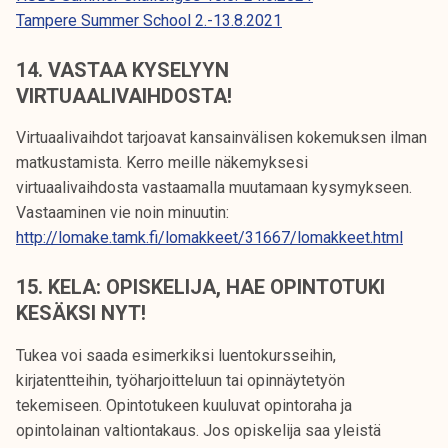
Tampere Summer School 2.-13.8.2021
14. VASTAA KYSELYYN
VIRTUAALIVAIHDOSTA!
Virtuaalivaihdot tarjoavat kansainvälisen kokemuksen ilman
matkustamista. Kerro meille näkemyksesi
virtuaalivaihdosta vastaamalla muutamaan kysymykseen.
Vastaaminen vie noin minuutin:
http://lomake.tamk.fi/lomakkeet/31667/lomakkeet.html
15. KELA: OPISKELIJA, HAE OPINTOTUKI
KESÄKSI NYT!
Tukea voi saada esimerkiksi luentokursseihin,
kirjatentteihin, työharjoitteluun tai opinnäytetyön
tekemiseen. Opintotukeen kuuluvat opintoraha ja
opintolainan valtiontakaus. Jos opiskelija saa yleistä