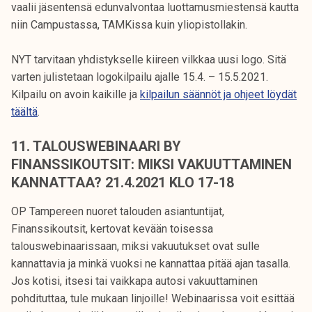
vaalii jäsentensä edunvalvontaa luottamusmiestensä kautta
niin Campustassa, TAMKissa kuin yliopistollakin.
NYT tarvitaan yhdistykselle kiireen vilkkaa uusi logo. Sitä
varten julistetaan logokilpailu ajalle 15.4. – 15.5.2021.
Kilpailu on avoin kaikille ja
kilpailun säännöt ja ohjeet löydät
täältä
.
11. TALOUSWEBINAARI BY
FINANSSIKOUTSIT: MIKSI VAKUUTTAMINEN
KANNATTAA? 21.4.2021 KLO 17-18
OP Tampereen nuoret talouden asiantuntijat,
Finanssikoutsit, kertovat kevään toisessa
talouswebinaarissaan, miksi vakuutukset ovat sulle
kannattavia ja minkä vuoksi ne kannattaa pitää ajan tasalla.
Jos kotisi, itsesi tai vaikkapa autosi vakuuttaminen
pohdituttaa, tule mukaan linjoille! Webinaarissa voit esittää