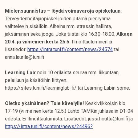
Mielensuunnistus – löydä voimavaroja opiskeluun:
Terveydenhoitajaopiskelijoiden pitämä pienryhmä
vaihtelevin sisällöin. Aiheina mm. stressin hallinta,
jaksaminen sekä jooga. Joka tiistai klo 16:30-18:00.
Alkaen
20.4. ja viimeinen kerta 25.5.
Ilmoittautuminen ja
lisätiedot:
https://intra.tuni.fi/content/news/24574
tai
anna.laurila@tuni.fi
Learning Lab
: noin 10 erilaista seuraa mm. liikuntaan,
pelailuun ja käsitöihin liittyen.
https://sites.tuni.fi/learninglab-fi/ tai Learning Labin some.
Oletko yksinäinen? Tule kävelylle!
Keskiviikkoisin klo
17-19 (viimeinen kerta 12.5.) Lähtö TAMKin juhlasalin D1-04
edestä. Ei ilmoittautumista. Lisätiedot: jussi.houttu@tuni.fi ja
https://intra.tuni.fi/content/news/24496?