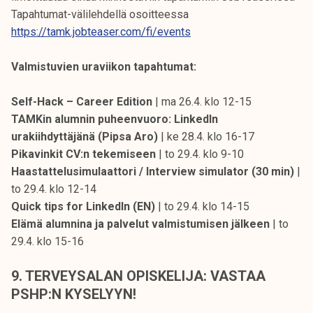
Tapahtumat-välilehdellä osoitteessa
https://tamk.jobteaser.com/fi/events
Valmistuvien uraviikon tapahtumat:
Self-Hack – Career Edition
| ma 26.4. klo 12-15
TAMKin alumnin puheenvuoro: LinkedIn
urakiihdyttäjänä (Pipsa Aro)
| ke 28.4. klo 16-17
Pikavinkit CV:n tekemiseen
| to 29.4. klo 9-10
Haastattelusimulaattori / Interview simulator (30 min)
|
to 29.4. klo 12-14
Quick tips for LinkedIn (EN)
| to 29.4. klo 14-15
Elämä alumnina ja palvelut valmistumisen jälkeen
| to
29.4. klo 15-16
9. TERVEYSALAN OPISKELIJA: VASTAA
PSHP:N KYSELYYN!