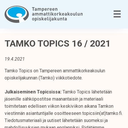
Siirry
sisältöön
V
☰
T
a
TAMKO TOPICS 16 / 2021
m
p
19.4.2021
e
r
Tamko Topics on Tampereen ammattikorkeakoulun
e
opiskelijakunnan (Tamko) viikkotiedote.
e
n
Julkaiseminen Topicsissa:
Tamko Topics lähetetään
a
jäsenille sähköpostitse maanantaisin ja materiaali
m
toimitetaan edellisen viikon keskiviikon aikana Tamkon
m
viestinnän asiantuntijalle osoitteeseen topicsiin(at)tamko.fi.
a
Tiedotusmateriaali ja uutiset lähetetään suomeksi ja
t
mahdollisuuksien mukaan englanniksi. Pidätämme