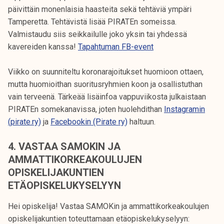
päivittäin monenlaisia haasteita sekä tehtäviä ympäri
Tamperetta. Tehtävistä lisää PIRATEn someissa.
Valmistaudu siis seikkailulle joko yksin tai yhdessä
kavereiden kanssa!
Tapahtuman FB-event
Viikko on suunniteltu koronarajoitukset huomioon ottaen,
mutta huomioithan suoritusryhmien koon ja osallistuthan
vain terveenä. Tärkeää lisäinfoa vappuviikosta julkaistaan
PIRATEn somekanavissa, joten huolehdithan
Instagramin
(pirate.ry)
ja
Facebookin (Pirate ry)
haltuun.
4.
VASTAA SAMOKIN JA
AMMATTIKORKEAKOULUJEN
OPISKELIJAKUNTIEN
ETÄOPISKELUKYSELYYN
Hei opiskelija! Vastaa SAMOKin ja ammattikorkeakoulujen
opiskelijakuntien toteuttamaan etäopiskelukyselyyn: