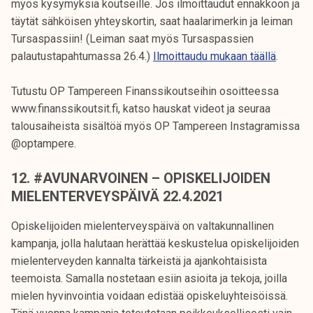
myös kysymyksiä koutseille. Jos ilmoittaudut ennakkoon ja
täytät sähköisen yhteyskortin, saat haalarimerkin ja leiman
Tursaspassiin! (Leiman saat myös Tursaspassien
palautustapahtumassa 26.4.)
Ilmoittaudu mukaan täällä
.
Tutustu OP Tampereen Finanssikoutseihin osoitteessa
www.finanssikoutsit.fi, katso hauskat videot ja seuraa
talousaiheista sisältöä myös OP Tampereen Instagramissa
@optampere.
12. #AVUNARVOINEN – OPISKELIJOIDEN
MIELENTERVEYSPÄIVÄ 22.4.2021
Opiskelijoiden mielenterveyspäivä on valtakunnallinen
kampanja, jolla halutaan herättää keskustelua opiskelijoiden
mielenterveyden kannalta tärkeistä ja ajankohtaisista
teemoista. Samalla nostetaan esiin asioita ja tekoja, joilla
mielen hyvinvointia voidaan edistää opiskeluyhteisöissä.