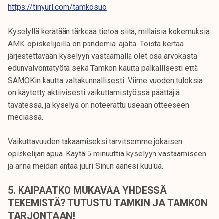
https://tinyurl.com/tamkosuo
Kyselyllä kerätään tärkeää tietoa siitä, millaisia kokemuksia
AMK-opiskelijoilla on pandemia-ajalta. Toista kertaa
järjestettävään kyselyyn vastaamalla olet osa arvokasta
edunvalvontatyötä sekä Tamkon kautta paikallisesti että
SAMOKin kautta valtakunnallisesti. Viime vuoden tuloksia
on käytetty aktiivisesti vaikuttamistyössä päättäjiä
tavatessa, ja kyselyä on noteerattu useaan otteeseen
mediassa.
Vaikuttavuuden takaamiseksi tarvitsemme jokaisen
opiskelijan apua. Käytä 5 minuuttia kyselyyn vastaamiseen
ja anna meidän antaa juuri Sinun äänesi kuulua.
5.
KAIPAATKO MUKAVAA YHDESSÄ
TEKEMISTÄ? TUTUSTU TAMKIN JA TAMKON
TARJONTAAN!