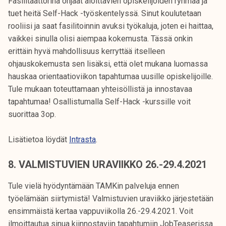
Fasilitaattorina ohjaat aloittavien opiskelijoiden ryhmää ja
tuet heitä Self-Hack -työskentelyssä. Sinut koulutetaan
rooliisi ja saat fasilitoinnin avuksi työkaluja, joten ei haittaa,
vaikkei sinulla olisi aiempaa kokemusta. Tässä onkin
erittäin hyvä mahdollisuus kerryttää itselleen
ohjauskokemusta sen lisäksi, että olet mukana luomassa
hauskaa orientaatioviikon tapahtumaa uusille opiskelijoille.
Tule mukaan toteuttamaan yhteisöllistä ja innostavaa
tapahtumaa! Osallistumalla Self-Hack -kurssille voit
suorittaa 3op.
Lisätietoa löydät
Intrasta
.
8. VALMISTUVIEN URAVIIKKO 26.-29.4.2021
Tule vielä hyödyntämään TAMKin palveluja ennen
työelämään siirtymistä! Valmistuvien uraviikko järjestetään
ensimmäistä kertaa vappuviikolla 26.-29.4.2021. Voit
ilmoittautua sinua kiinnostaviin tapahtumiin JobTeaserissa