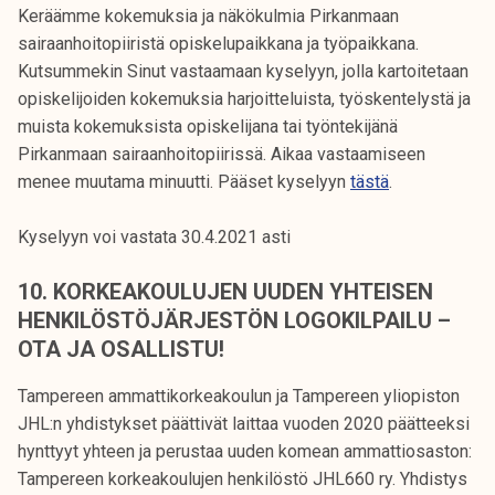
Keräämme kokemuksia ja näkökulmia Pirkanmaan
sairaanhoitopiiristä opiskelupaikkana ja työpaikkana.
Kutsummekin Sinut vastaamaan kyselyyn, jolla kartoitetaan
opiskelijoiden kokemuksia harjoitteluista, työskentelystä ja
muista kokemuksista opiskelijana tai työntekijänä
Pirkanmaan sairaanhoitopiirissä. Aikaa vastaamiseen
menee muutama minuutti. Pääset kyselyyn
tästä
.
Kyselyyn voi vastata 30.4.2021 asti
10. KORKEAKOULUJEN UUDEN YHTEISEN
HENKILÖSTÖJÄRJESTÖN LOGOKILPAILU –
OTA JA OSALLISTU!
Tampereen ammattikorkeakoulun ja Tampereen yliopiston
JHL:n yhdistykset päättivät laittaa vuoden 2020 päätteeksi
hynttyyt yhteen ja perustaa uuden komean ammattiosaston:
Tampereen korkeakoulujen henkilöstö JHL660 ry. Yhdistys