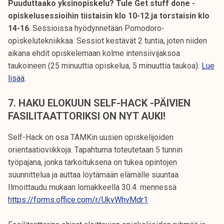
Puuduttaako yksinopiskelu? Tule Get stuff done -
opiskelusessioihin tiistaisin klo 10-12 ja torstaisin klo
14-16
. Sessioissa hyödynnetään Pomodoro-
opiskelutekniikkaa. Sessiot kestävät 2 tuntia, joten niiden
aikana ehdit opiskelemaan kolme intensiivijaksoa
taukoineen (25 minuuttia opiskelua, 5 minuuttia taukoa).
Lue
lisää
.
7. HAKU ELOKUUN SELF-HACK -PÄIVIEN
FASILITAATTORIKSI ON NYT AUKI!
Self-Hack on osa TAMKin uusien opiskelijoiden
orientaatioviikkoja. Tapahtuma toteutetaan 5 tunnin
työpajana, jonka tarkoituksena on tukea opintojen
suunnittelua ja auttaa löytämään elämälle suuntaa.
Ilmoittaudu mukaan lomakkeella 30.4. mennessä
https://forms.office.com/r/UkvWhvMdr1