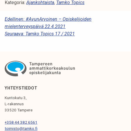
Kategoria:
Ajankohtaista
,
Tamko Topics
A
Edellinen:
#AvunArvoinen – Opiskelijoiden
mielenterveyspäivä 22.4.2021
R
Seuraava:
Tamko Topics 17 / 2021
T
I
K
K
E
L
YHTEYSTIEDOT
I
Kuntokatu 3,
L-rakennus
E
33520 Tampere
N
+358 44 382 6561
S
toimisto@tamko.fi