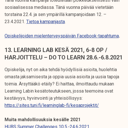
Tänä vuonna kampanja toteutetaan poikkeuksellisesti vain
sosiaalisessa mediassa. Tänä vuonna päivää vietetään
torstaina 22.4. ja sen ympärillä kampanjoidaan 12. –
23.4.2021.
Tietoa kampanjasta
.
Opiskelijoiden mielenterveyspäivän Facebook-tapahtuma
.
13. LEARNING LAB KESÄ 2021, 6-8 OP /
HARJOITTELU – DO TO LEARN 28.6.-6.8.2021
Opiskelija, nyt on aika tehdä hyödyllisiä asioita, huolehtia
omasta jaksamisesta ja oppia uusia asioita ja uusia tapoja
toimia. Ärsyttääkö etäily? Ei haittaa, ilmoittaudu mukaan
Learning Labin kesätoteutukseen, jossa teemoina ovat
kestävyys, hyvinvointi ja yhteisöllisyys:
https://sites.tuni.fi/learninglab-fi/kesaprojektit/
Muita mahdollisuuksia kesälle 2021
HUBS Summer Challenges 10.5.-24.6.2021