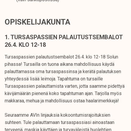
OPISKELIJAKUNTA
1. TURSASPASSIEN PALAUTUSTSEMBALOT
26.4. KLO 12-18
Tursaspassien palautustsembalot 26.4. klo 12-18 Solun
pihassa! Tursailla on tuona aikana mahdollisuus käydä
palauttamassa oma tursaspassinsa ja kerätä palautuksen
yhteydessä lisää leimoja. Tapahtuma on tursaille
Tursaspassien palauttamista varten, jotta saamme pidettyä
kävijämäärän pienenä koko tapahtuman ajan. Tarjolla myös
makkaraa, mehua ja mahdollisuus ostaa haalarimerkkejä!
Seuraamme AVIn linjauksia kokoontumisrajoituksien
suhteen. Tule palauttamaan tursaspassiasi ainoastaan
terveenä, maskia käyttäen ja turvaväleistä huolehtien.