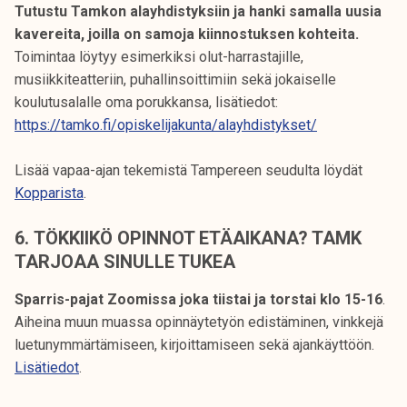
Tutustu Tamkon alayhdistyksiin ja hanki samalla uusia
kavereita, joilla on samoja kiinnostuksen kohteita.
Toimintaa löytyy esimerkiksi olut-harrastajille,
musiikkiteatteriin, puhallinsoittimiin sekä jokaiselle
koulutusalalle oma porukkansa, lisätiedot:
https://tamko.fi/opiskelijakunta/alayhdistykset/
Lisää vapaa-ajan tekemistä Tampereen seudulta löydät
Kopparista
.
6.
TÖKKIIKÖ OPINNOT ETÄAIKANA? TAMK
TARJOAA SINULLE TUKEA
Sparris-pajat Zoomissa joka tiistai ja torstai klo 15-16
.
Aiheina muun muassa opinnäytetyön edistäminen, vinkkejä
luetunymmärtämiseen, kirjoittamiseen sekä ajankäyttöön.
Lisätiedot
.