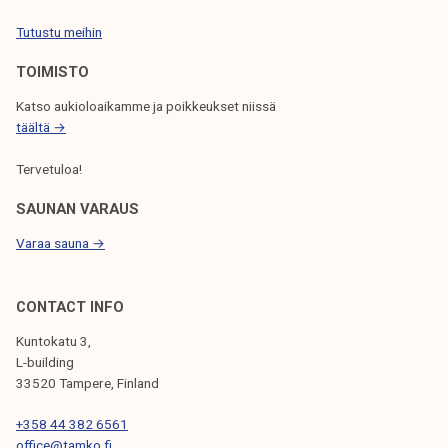
E
Tutustu meihin
L
TOIMISTO
A
Katso aukioloaikamme ja poikkeukset niissä
U
täältä →
S
Tervetuloa!
SAUNAN VARAUS
Varaa sauna →
CONTACT INFO
Kuntokatu 3,
L-building
33520 Tampere, Finland
+358 44 382 6561
office@tamko.fi