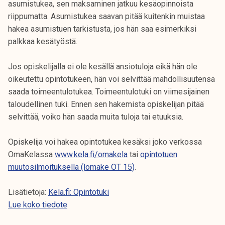
asumistukea, sen maksaminen jatkuu kesäopinnoista
riippumatta. Asumistukea saavan pitää kuitenkin muistaa
hakea asumistuen tarkistusta, jos hän saa esimerkiksi
palkkaa kesätyöstä.
Jos opiskelijalla ei ole kesällä ansiotuloja eikä hän ole
oikeutettu opintotukeen, hän voi selvittää mahdollisuutensa
saada toimeentulotukea. Toimeentulotuki on viimesijainen
taloudellinen tuki. Ennen sen hakemista opiskelijan pitää
selvittää, voiko hän saada muita tuloja tai etuuksia.
Opiskelija voi hakea opintotukea kesäksi joko verkossa
OmaKelassa
www.kela.fi/omakela
tai
opintotuen
muutosilmoituksella (lomake OT 15)
.
Lisätietoja:
Kela.fi: Opintotuki
Lue koko tiedote