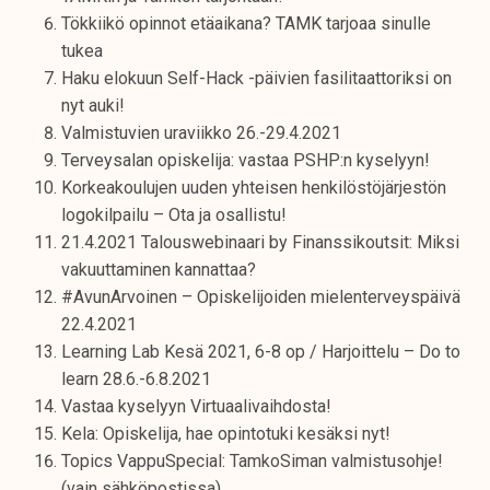
k
Tökkiikö opinnot etäaikana? TAMK tarjoaa sinulle
e
tukea
l
Haku elokuun Self-Hack -päivien fasilitaattoriksi on
i
nyt auki!
j
Valmistuvien uraviikko 26.-29.4.2021
a
Terveysalan opiskelija: vastaa PSHP:n kyselyyn!
k
Korkeakoulujen uuden yhteisen henkilöstöjärjestön
u
logokilpailu – Ota ja osallistu!
n
21.4.2021 Talouswebinaari by Finanssikoutsit: Miksi
t
vakuuttaminen kannattaa?
a
#AvunArvoinen – Opiskelijoiden mielenterveyspäivä
22.4.2021
Learning Lab Kesä 2021, 6-8 op / Harjoittelu – Do to
learn 28.6.-6.8.2021
Vastaa kyselyyn Virtuaalivaihdosta!
Kela: Opiskelija, hae opintotuki kesäksi nyt!
Topics VappuSpecial: TamkoSiman valmistusohje!
(vain sähköpostissa)