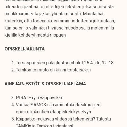
t
oikeuden päättää toimitettujen tekstien julkaisemisesta,
i
muokkaamisesta ja/tai lyhentämisestä. Muistathan
k
kuitenkin, että todennäköisimmin tiedotteesi julkaistaan,
o
kun se on jo valmiiksi tiiviissä muodossa ja molemmilla
r
kielillä kohderyhmästä riippuen.
k
e
OPISKELIJAKUNTA
a
k
Tursaspassien palautustsembalot 26.4. klo 12-18
o
Tamkon toimisto on kiinni toistaiseksi
u
l
AINEJÄRJESTÖT & OPISKELIJAELÄMÄ
u
n
PIRATE ry:n vappuviikko
o
Vastaa SAMOKin ja ammattikorkeakoulujen
p
opiskelijakuntien etäopiskelukyselyyn
i
Kaipaatko mukavaa yhdessä tekemistä? Tutustu
s
TAMKin ja Tamkon tarjontaan!