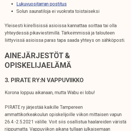
Lukuvuositarran postitus
Solun saunatiloja ei vuokrata toistaiseksi
Yleisesti kiirellisissä asioissa kannattaa soittaa tai olla
yhteydessä pikaviestimillä. Tärkeimmissä ja talouteen
liittyvissä asioissa paras tapa saada yhteys on sähköposti.
AINEJÄRJESTÖT &
OPISKELIJAELÄMÄ
3. PIRATE RY:N VAPPUVIIKKO
Korona loppuu aikanaan, mutta Wabu ei lobu!
PIRATE ry järjestää kaikille Tampereen
ammattikorkeakoulun opiskelijoille viikon mittaisen vapun
26.4.-2.5.2021 välille. Voit siis osallistua haalareiden väristä
riippumatta. Vappuviikon aikana tullaan julkaisemaan