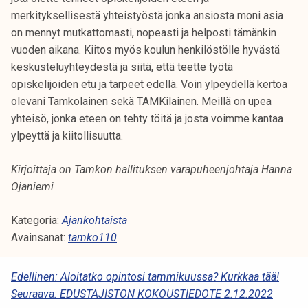
merkityksellisestä yhteistyöstä jonka ansiosta moni asia
on mennyt mutkattomasti, nopeasti ja helposti tämänkin
vuoden aikana. Kiitos myös koulun henkilöstölle hyvästä
keskusteluyhteydestä ja siitä, että teette työtä
opiskelijoiden etu ja tarpeet edellä. Voin ylpeydellä kertoa
olevani Tamkolainen sekä TAMKilainen. Meillä on upea
yhteisö, jonka eteen on tehty töitä ja josta voimme kantaa
ylpeyttä ja kiitollisuutta.
Kirjoittaja on Tamkon hallituksen varapuheenjohtaja Hanna
Ojaniemi
Kategoria:
Ajankohtaista
Avainsanat:
tamko110
A
Edellinen:
Aloitatko opintosi tammikuussa? Kurkkaa tää!
Seuraava:
EDUSTAJISTON KOKOUSTIEDOTE 2.12.2022
R