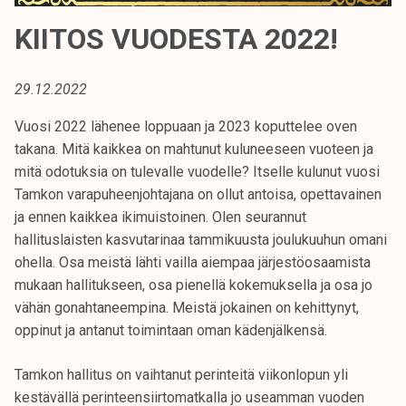
t
KIITOS VUODESTA 2022!
i
k
o
29.12.2022
r
k
Vuosi 2022 lähenee loppuaan ja 2023 koputtelee oven
e
takana. Mitä kaikkea on mahtunut kuluneeseen vuoteen ja
a
mitä odotuksia on tulevalle vuodelle? Itselle kulunut vuosi
k
Tamkon varapuheenjohtajana on ollut antoisa, opettavainen
o
ja ennen kaikkea ikimuistoinen. Olen seurannut
u
hallituslaisten kasvutarinaa tammikuusta joulukuuhun omani
l
ohella. Osa meistä lähti vailla aiempaa järjestöosaamista
u
mukaan hallitukseen, osa pienellä kokemuksella ja osa jo
n
vähän gonahtaneempina. Meistä jokainen on kehittynyt,
o
oppinut ja antanut toimintaan oman kädenjälkensä.
p
Tamkon hallitus on vaihtanut perinteitä viikonlopun yli
i
kestävällä perinteensiirtomatkalla jo useamman vuoden
s