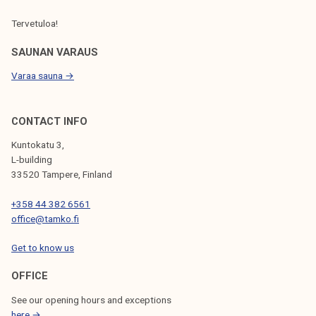
U
S
Tervetuloa!
SAUNAN VARAUS
Varaa sauna →
CONTACT INFO
Kuntokatu 3,
L-building
33520 Tampere, Finland
+358 44 382 6561
office@tamko.fi
Get to know us
OFFICE
See our opening hours and exceptions
here →