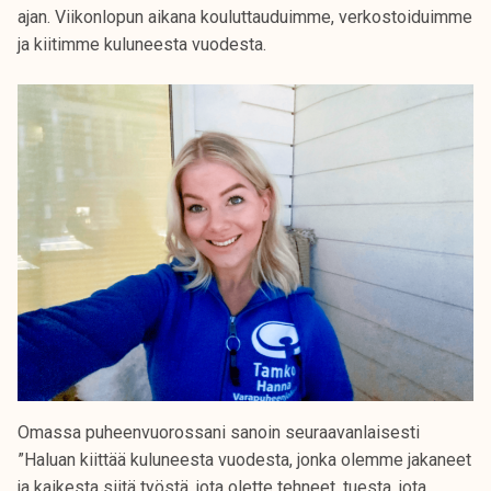
ajan. Viikonlopun aikana kouluttauduimme, verkostoiduimme
k
ja kiitimme kuluneesta vuodesta.
e
l
i
j
a
k
u
n
t
a
Omassa puheenvuorossani sanoin seuraavanlaisesti
”Haluan kiittää kuluneesta vuodesta, jonka olemme jakaneet
ja kaikesta siitä työstä, jota olette tehneet, tuesta, jota