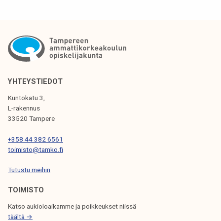
T
I
K
K
E
YHTEYSTIEDOT
L
Kuntokatu 3,
I
L-rakennus
33520 Tampere
E
N
+358 44 382 6561
toimisto@tamko.fi
S
Tutustu meihin
E
L
TOIMISTO
A
Katso aukioloaikamme ja poikkeukset niissä
täältä →