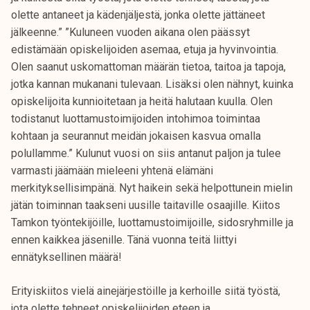
olette antaneet ja kädenjäljestä, jonka olette jättäneet
jälkeenne.” ”Kuluneen vuoden aikana olen päässyt
edistämään opiskelijoiden asemaa, etuja ja hyvinvointia.
Olen saanut uskomattoman määrän tietoa, taitoa ja tapoja,
jotka kannan mukanani tulevaan. Lisäksi olen nähnyt, kuinka
opiskelijoita kunnioitetaan ja heitä halutaan kuulla. Olen
todistanut luottamustoimijoiden intohimoa toimintaa
kohtaan ja seurannut meidän jokaisen kasvua omalla
polullamme.” Kulunut vuosi on siis antanut paljon ja tulee
varmasti jäämään mieleeni yhtenä elämäni
merkityksellisimpänä. Nyt haikein sekä helpottunein mielin
jätän toiminnan taakseni uusille taitaville osaajille. Kiitos
Tamkon työntekijöille, luottamustoimijoille, sidosryhmille ja
ennen kaikkea jäsenille. Tänä vuonna teitä liittyi
ennätyksellinen määrä!
Erityiskiitos vielä ainejärjestöille ja kerhoille siitä työstä,
jota olette tehneet opiskelijoiden eteen ja