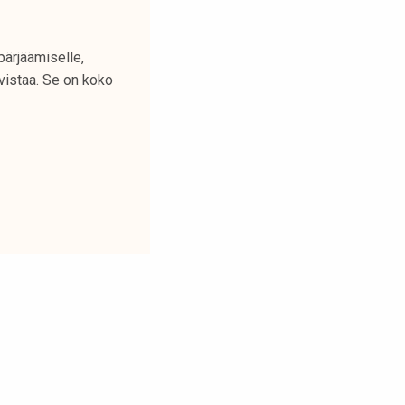
pärjäämiselle,
hvistaa. Se on koko
!