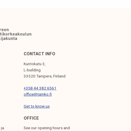
CONTACT INFO
Kuntokatu 3,
L-building
33520 Tampere, Finland
+358 44 382 6561
office@tamko.fi
Get to know us
OFFICE
 ja
See our opening hours and