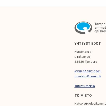
I
K
K
E
L
I
YHTEYSTIEDOT
E
Kuntokatu 3,
N
L-rakennus
33520 Tampere
S
+358 44 382 6561
E
toimisto@tamko.fi
L
Tutustu meihin
A
U
TOIMISTO
S
Katso aukioloaikamme