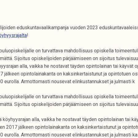
lijoiden eduskuntavaalikampanja vuoden 2023 eduskuntavaaleis
yhyysrajalta
!
ouluopiskelijalle on turvattava mahdollisuus opiskella toimeent
mättä. Sijoitus opiskelijoiden pärjäämiseen on sijoitus tulevaisu
hyysrajan alla, vaikka he nostavat täyden opintolainan tai käyvät o
7 jälkeen opintolainakanta on kaksinkertaistunut ja opintotuen o
0 eurolla. Armottomasti nousevat elinkustannukset ja julmasti k
ouluopiskelijalle on turvattava mahdollisuus opiskella toimeent
mättä. Sijoitus opiskelijoiden pärjäämiseen on sijoitus tulevaisuu
ä köyhyysrajan alla, vaikka he nostavat täyden opintolainan tai kä
en 2017 jälkeen opintolainakanta on kaksinkertaistunut ja opint
0 eurolla. Armottomasti nousevat elinkustannukset ja julmasti ka