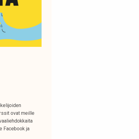
kelijoiden
rssit ovat meille
vaaliehdokkaita
e Facebook ja