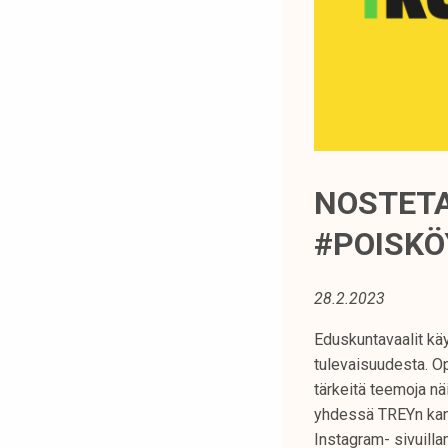
t
i
k
o
r
k
e
a
NOSTETA
k
#POISKÖ
o
u
l
28.2.2023
u
n
Eduskuntavaalit käy
o
tulevaisuudesta. Op
p
tärkeitä teemoja nä
i
yhdessä TREYn kan
s
Instagram- sivuill