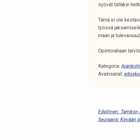
syövät tälläkin het
Tämä ei ole kestävä
työssä jaksamiselle
maan ja tulevaisuud
Opintorahaan tarvit
Kategoria:
Ajankoht
Avainsanat:
edusku
A
Edellinen:
Tamkon uu
Seuraava:
Kevään p
R
T