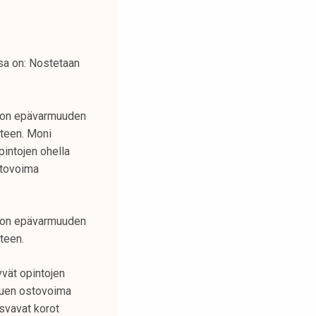
sa on: Nostetaan
ulon epävarmuuden
uteen. Moni
pintojen ohella
stovoima
ulon epävarmuuden
teen.
yvät opintojen
otuen ostovoima
svavat korot