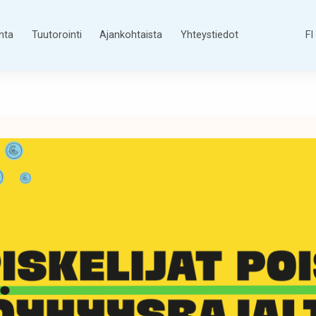
nta
Tuutorointi
Ajankohtaista
Yhteystiedot
FI