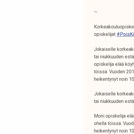
k
e
—
l
Korkeakouluopiske
i
opiskelijat
#PoisKö
j
a
Jokaiselle korkeak
k
tai niukkuuden estä
u
opiskelija elää köy
n
töissä. Vuoden 201
t
heikentynyt noin 10
a
Jokaiselle korkeak
tai niukkuuden estä
Moni opiskelija elä
ohella töissä. Vuod
heikentynyt noin 10