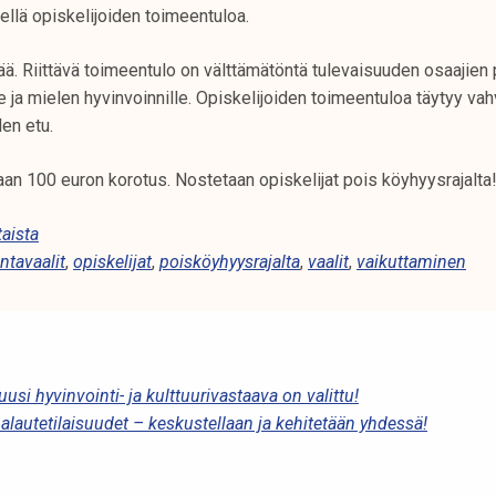
kellä opiskelijoiden toimeentuloa.
ä. Riittävä toimeentulo on välttämätöntä tulevaisuuden osaajien 
 ja mielen hyvinvoinnille. Opiskelijoiden toimeentuloa täytyy va
en etu.
aan 100 euron korotus. Nostetaan opiskelijat pois köyhyysrajalta
aista
ntavaalit
,
opiskelijat
,
poisköyhyysrajalta
,
vaalit
,
vaikuttaminen
si hyvinvointi- ja kulttuurivastaava on valittu!
alautetilaisuudet – keskustellaan ja kehitetään yhdessä!