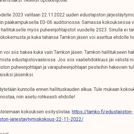
aremmaksi TAMKin opiskelijoille.
odelle 2023 valitaan 22.11.2022 uuden edustajiston järjestäyty
in pääkampuksella E0-06 auditoriossa. Samassa kokouksessa va
 hallitukselle myös puheenjohtajistot vuodelle 2023. Sinulla ei tar
tökokemusta ja kuka tahansa Tamkon jäsen voi asettua ehdolle ha
n voi siis hakea kuka vain Tamkon jäsen. Tamkon hallitukseen h
mista edustajistovaaleissa. Jos siis vaaliehdokkuus jäi välistä nii
ston puheenjohtajan ja varapuheenjohtajan pesteihin hakevien tu
isiksi jäseniksi.
dytetään kunnolla ennen hallituskauden alkua. Tule mukaan kokou
nnostaa, niin asetu rohkeasti ehdolle!
stelemaan kokouksen esityslistaa:
https://tamko.fi/edustajiston-
iston-jarjestaytymiskokous-22-11-2022/