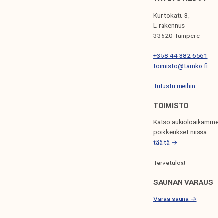
E
Kuntokatu 3,
N
L-rakennus
33520 Tampere
S
+358 44 382 6561
E
toimisto@tamko.fi
L
Tutustu meihin
A
U
TOIMISTO
S
Katso aukioloaikamme
poikkeukset niissä
täältä →
Tervetuloa!
SAUNAN VARAUS
Varaa sauna →