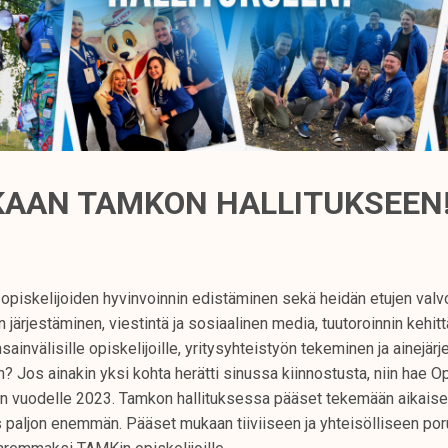
AAN TAMKON HALLITUKSEEN
opiskelijoiden hyvinvoinnin edistäminen sekä heidän etujen valvo
 järjestäminen, viestintä ja sosiaalinen media, tuutoroinnin kehi
sainvälisille opiskelijoille, yritysyhteistyön tekeminen ja ainejär
? Jos ainakin yksi kohta herätti sinussa kiinnostusta, niin hae Op
n vuodelle 2023. Tamkon hallituksessa pääset tekemään aikaise
s paljon enemmän. Pääset mukaan tiiviiseen ja yhteisölliseen po