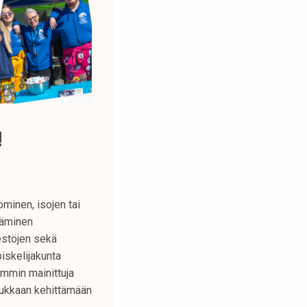
!
minen, isojen tai
ttäminen
jestöjen sekä
iskelijakunta
mmin mainittuja
rukkaan kehittämään