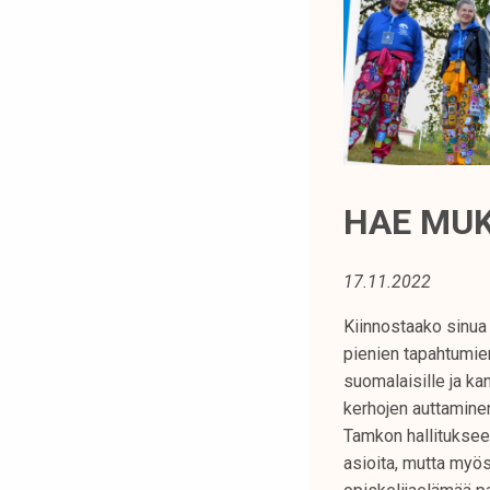
t
i
k
o
r
k
e
a
HAE MUK
k
o
17.11.2022
u
l
Kiinnostaako sinua 
u
pienien tapahtumien
n
suomalaisille ja kan
o
kerhojen auttaminen
p
Tamkon hallituksee
i
asioita, mutta myö
s