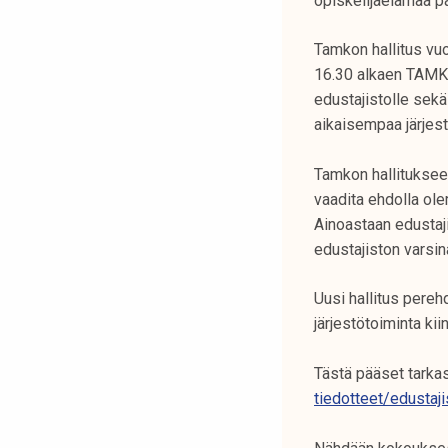
opiskelijaelämää p
k
e
Tamkon hallitus vu
l
16.30 alkaen TAMK
i
edustajistolle sekä
j
aikaisempaa järjes
a
k
Tamkon hallituksee
u
vaadita ehdolla ole
n
Ainoastaan edustaji
t
edustajiston varsina
a
Uusi hallitus pereh
järjestötoiminta kii
Tästä pääset tarka
tiedotteet/edustaj