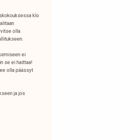
miskokouksessa klo
litaan
vitse olla
llitukseen.
akemiseen ei
n se ei haittaa!
lee olla päässyt
kseen ja jos