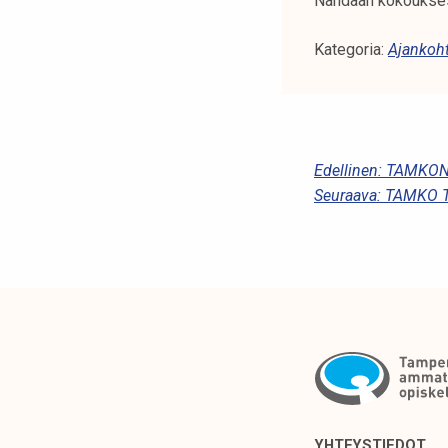
Nähdään kokoukse
Kategoria:
Ajankoht
A
Edellinen:
TAMKON
Seuraava:
TAMKO T
R
T
I
K
K
E
L
I
YHTEYSTIEDOT