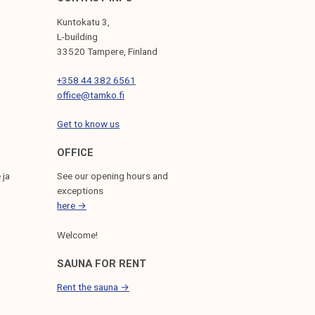
Kuntokatu 3,
L-building
33520 Tampere, Finland
+358 44 382 6561
office@tamko.fi
Get to know us
OFFICE
 ja
See our opening hours and
exceptions
here →
Welcome!
SAUNA FOR RENT
Rent the sauna →