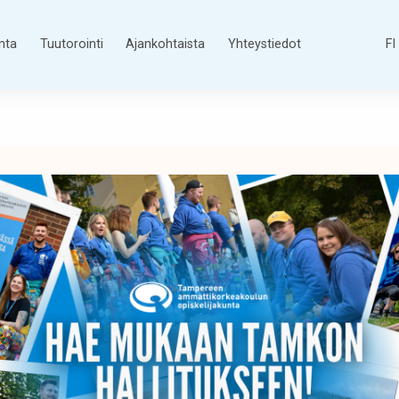
nta
Tuutorointi
Ajankohtaista
Yhteystiedot
FI