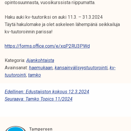
opintosuunnasta, vuosikurssista riippumatta.
k
e
Haku auki kv-tuutoriksi on auki 11.3. – 31.3.2024
l
Täytä hakulomake ja olet askeleen lähempänä seikkailuja
i
kv-tuutoroinnin parissa!
j
a
https://forms.office.com/e/xqP2RU3PWd
k
u
Kategoria:
Ajankohtaista
n
Avainsanat:
haemukaan
,
kansainvälisyystuutorointi
,
kv-
t
tuutorointi
,
tamko
a
A
Edellinen:
Edustajiston kokous 12.3.2024
Seuraava:
Tamko Topics 11/2024
R
T
I