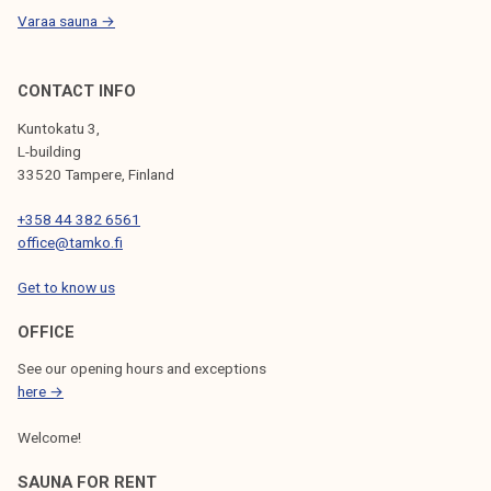
Varaa sauna →
CONTACT INFO
Kuntokatu 3,
L-building
33520 Tampere, Finland
+358 44 382 6561
office@tamko.fi
Get to know us
OFFICE
See our opening hours and exceptions
here →
Welcome!
SAUNA FOR RENT