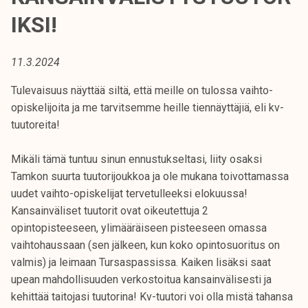
t
IKSI!
i
k
o
11.3.2024
r
Tulevaisuus näyttää siltä, että meille on tulossa vaihto-
k
opiskelijoita ja me tarvitsemme heille tiennäyttäjiä, eli kv-
e
tuutoreita!
a
k
Mikäli tämä tuntuu sinun ennustukseltasi, liity osaksi
o
Tamkon suurta tuutorijoukkoa ja ole mukana toivottamassa
u
uudet vaihto-opiskelijat tervetulleeksi elokuussa!
l
Kansainväliset tuutorit ovat oikeutettuja 2
u
opintopisteeseen, ylimääräiseen pisteeseen omassa
n
vaihtohaussaan (sen jälkeen, kun koko opintosuoritus on
o
valmis) ja leimaan Tursaspassissa. Kaiken lisäksi saat
p
upean mahdollisuuden verkostoitua kansainvälisesti ja
i
kehittää taitojasi tuutorina! Kv-tuutori voi olla mistä tahansa
s