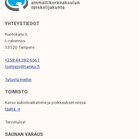
K
K
E
YHTEYSTIEDOT
L
Kuntokatu 3,
I
L-rakennus
33520 Tampere
E
N
+358 44 382 6561
toimisto@tamko.fi
S
Tutustu meihin
E
L
TOIMISTO
A
Katso aukioloaikamme ja poikkeukset niissä
täältä →
U
S
Tervetuloa!
SAUNAN VARAUS