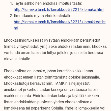
t
Täytä sähköinen ehdokasilmoitus tästä:
i
http://lomake.tamk.fi/lomakkeet/32214/lomake.html
k
Ilmoittaudu myös ehdokaslistalle:
o
http://lomake.tamk.fi/lomakkeet/32213/lomakkeet.ht
r
ml
k
Ehdokasilmoituksessa kysytään ehdokkaan perustiedot
e
(nimet, yhteystiedot, ym.) sekä ehdokaslistan nimi. Ehdokas
a
voi tehdä oman listan tai liittyä jollekin jo ennalta tiedossa
k
olevalle listalle.
o
u
Ehdokaslista on lomake, johon kerätään kaikki listan
l
ehdokkaat ennen listan toimittamista opiskelijakunnalle.
u
Ehdokaslistoja keräävät mm. TAMKin ainejärjestöt,
n
ainekerhot ja kerhot. Listan kerääjä on vastuussa listan
o
markkinoinnista. Ehdokaslistan kokoaja täyttää kaikkien
p
listan ehdokkaiden puolesta yhden ehdokaslistan e-
i
lomakkeena tai paperisena Solulla. Yhdellä lomakkeella voi
s