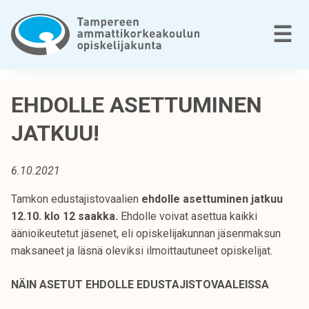
Siirry
sisältöön
V
☰
T
a
EHDOLLE ASETTUMINEN
m
JATKUU!
p
e
r
6.10.2021
e
e
Tamkon edustajistovaalien
ehdolle asettuminen jatkuu
n
12.10. klo 12 saakka.
Ehdolle voivat asettua kaikki
a
äänioikeutetut jäsenet, eli opiskelijakunnan jäsenmaksun
m
maksaneet ja läsnä oleviksi ilmoittautuneet opiskelijat.
m
a
NÄIN ASETUT EHDOLLE EDUSTAJISTOVAALEISSA
t