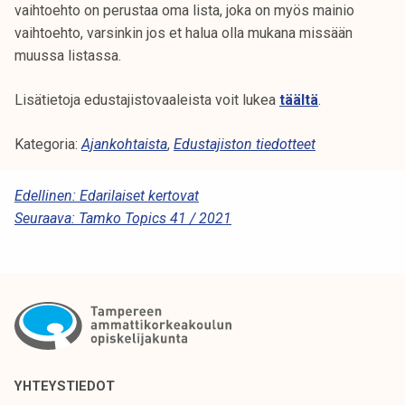
vaihtoehto on perustaa oma lista, joka on myös mainio
vaihtoehto, varsinkin jos et halua olla mukana missään
muussa listassa.
Lisätietoja edustajistovaaleista voit lukea
täältä
.
Kategoria:
Ajankohtaista
,
Edustajiston tiedotteet
A
Edellinen:
Edarilaiset kertovat
Seuraava:
Tamko Topics 41 / 2021
R
T
I
K
K
E
YHTEYSTIEDOT