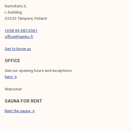
Kuntokatu 3,
L-building
33520 Tampere, Finland
+358 44 382 6561
office@tamko.fi
Get to know us
OFFICE
See our opening hours and exceptions
here →
Welcome!
SAUNA FOR RENT
Rent the sauna →