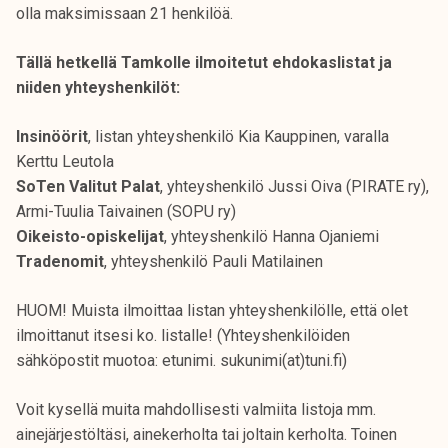
olla maksimissaan 21 henkilöä.
k
e
Tällä hetkellä Tamkolle ilmoitetut ehdokaslistat ja
l
niiden yhteyshenkilöt:
i
j
Insinöörit
, listan yhteyshenkilö Kia Kauppinen, varalla
a
Kerttu Leutola
k
SoTen Valitut Palat
, yhteyshenkilö Jussi Oiva (PIRATE ry),
u
Armi-Tuulia Taivainen (SOPU ry)
n
Oikeisto-opiskelijat
, yhteyshenkilö Hanna Ojaniemi
t
Tradenomit
, yhteyshenkilö Pauli Matilainen
a
HUOM! Muista ilmoittaa listan yhteyshenkilölle, että olet
ilmoittanut itsesi ko. listalle! (Yhteyshenkilöiden
sähköpostit muotoa: etunimi. sukunimi(at)tuni.fi)
Voit kysellä muita mahdollisesti valmiita listoja mm.
ainejärjestöltäsi, ainekerholta tai joltain kerholta. Toinen