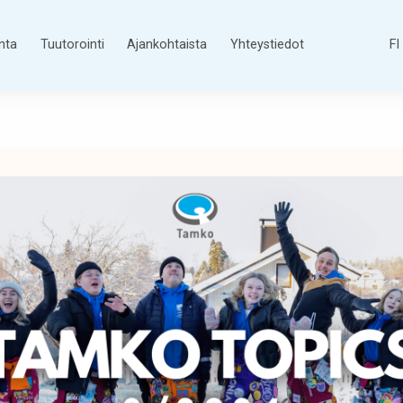
nta
Tuutorointi
Ajankohtaista
Yhteystiedot
FI