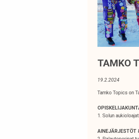
t
i
k
o
r
k
e
a
TAMKO T
k
o
19.2.2024
u
l
Tamko Topics on Ta
u
n
OPISKELIJAKUN
o
1. Solun aukioloajat
p
i
AINEJÄRJESTÖT 
s
2. Palauteporinat t