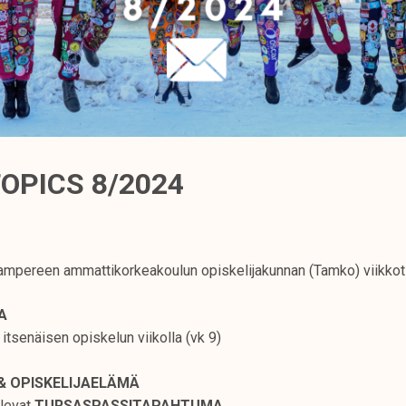
OPICS 8/2024
mpereen ammattikorkeakoulun opiskelijakunnan (Tamko) viikkot
TA
 itsenäisen opiskelun viikolla (vk 9)
& OPISKELIJAELÄMÄ
ulevat
TURSASPASSITAPAHTUMA