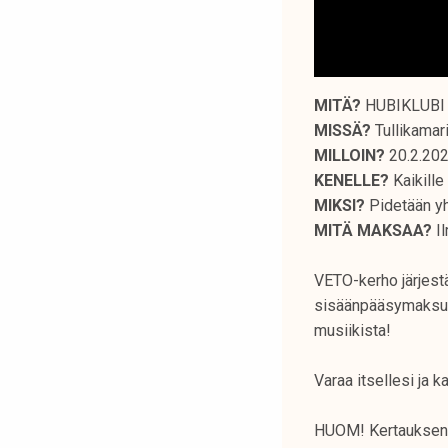
MITÄ?
HUBIKLUBI 
MISSÄ?
Tullikamar
MILLOIN?
20.2.202
KENELLE?
Kaikille 
MIKSI?
Pidetään y
MITÄ MAKSAA?
Il
VETO-kerho järjest
sisäänpääsymaksua,
musiikista!
Varaa itsellesi ja 
HUOM! Kertauksena 