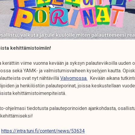
eista kehittämistoimiin!
a kerättiin viime vuonna kevään ja syksyn palauteviikoilla uuden op
ssa sekä YAMK- ja valmistumisvaiheen kyselyjen kautta. Opiske
autteista ovat nyt nähtävillä
Valvomossa.
Kevään aikana tutkint
lijoiden ja henkilöstön palauteporinat, joissa keskustellaan vuod
isista kehittämistoimenpiteistä.
o-ohjelmasi tiedotusta palauteporinoiden ajankohdasta, osallistu
 kehittämiseksi!
https://intra.tuni.fi/content/news/53634