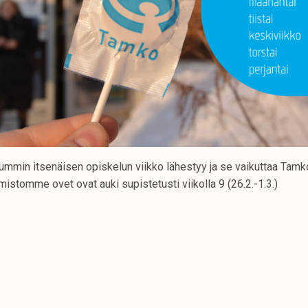
tummin itsenäisen opiskelun viikko lähestyy ja se vaikuttaa Tamk
imistomme ovet ovat auki supistetusti viikolla 9 (26.2.-1.3.)
u