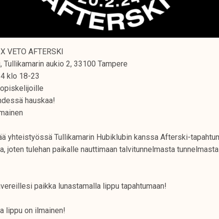
X VETO AFTERSKI
i, Tullikamarin aukio 2, 33100 Tampere
4 klo 18-23
opiskelijoille
hdessä hauskaa!
mainen
ää yhteistyössä Tullikamarin Hubiklubin kanssa Afterski-tapahtu
 joten tulehan paikalle nauttimaan talvitunnelmasta tunnelmasta
kavereillesi paikka lunastamalla lippu tapahtumaan!
lippu on ilmainen!