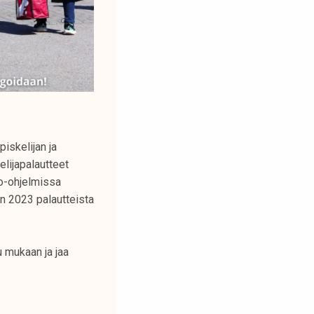
iskelijan ja
lijapalautteet
o-ohjelmissa
en 2023 palautteista
 mukaan ja jaa