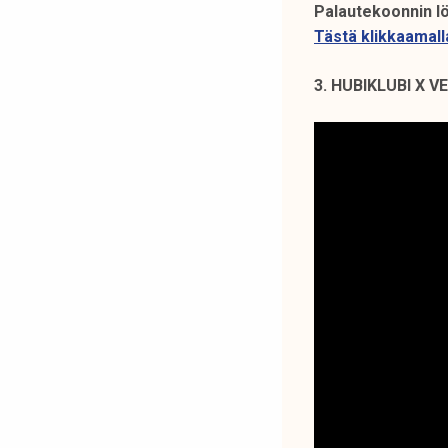
Palautekoonnin l
Tästä klikkaamall
3. HUBIKLUBI X 