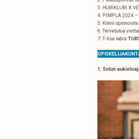
k
3. HUBIKLUBI X V
e
4. PIMPLA 2024 – p
l
5. Kiinni opinnoista
i
6. Tervetuloa viet
j
7. T-itse labra
TUR
a
k
OPISKELIJAKUN
u
n
1. Solun aukioloaj
t
a