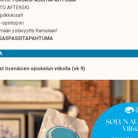
ETO AFTERSKI
ilkkikisat!
 -opintopiiri
tämään ystävyyttä Kamulaan!
SASPASSITAPAHTUMA
TA
at itsenäisen opiskelun viikolla (vk 9)