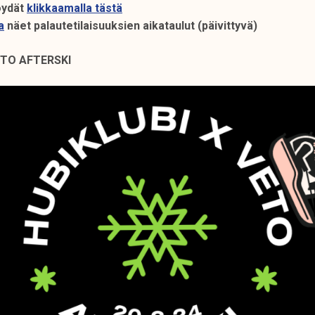
öydät
klikkaamalla tästä
a
näet palautetilaisuuksien aikataulut (päivittyvä)
VETO AFTERSKI