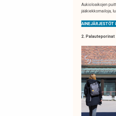
Aukioloaikojen puitt
jääkiekkomailoja, lu
AINEJÄRJESTÖT 
2. Palauteporinat 