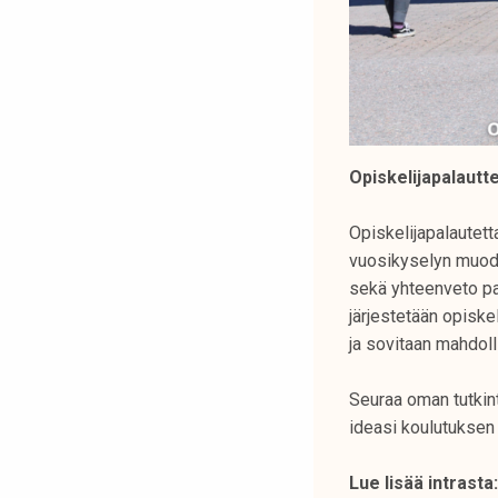
Opiskelijapalautt
Opiskelijapalautett
vuosikyselyn muodo
sekä yhteenveto pal
järjestetään opiske
ja sovitaan mahdoll
Seuraa oman tutkint
ideasi koulutuksen
Lue lisää intrasta: