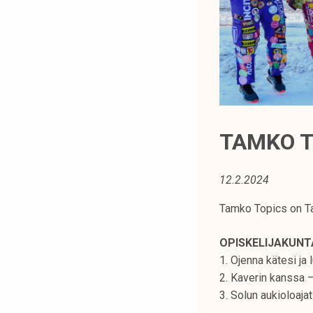
t
i
k
o
r
k
e
a
TAMKO T
k
o
12.2.2024
u
l
Tamko Topics on Ta
u
n
OPISKELIJAKUN
o
1. Ojenna kätesi ja
p
2. Kaverin kanssa 
i
3. Solun aukioloajat
s