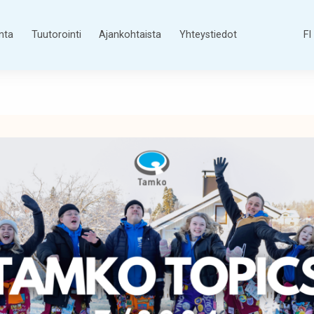
nta
Tuutorointi
Ajankohtaista
Yhteystiedot
FI