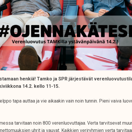
stamaan henkiä! Tamko ja SPR järjestävät verenluovutustil
iviikkona 14.2. kello 11-15.
ppo tapa auttaa ja vie aikaakin vain noin tunnin. Pieni vaiva luovu
messa tarvitaan noin 800 verenluovuttajaa. Verta tarvitsevat mu
nnettomuuksien uhrit ja vauvat. Kaikkien veriryhmien verta tarvita