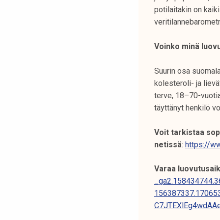
potilaitakin on kaik
veritilannebarometr
Voinko minä luov
Suurin osa suomalai
kolesteroli- ja lie
terve, 18–70-vuotia
täyttänyt henkilö v
Voit tarkistaa so
netissä
:
https://ww
Varaa luovutusaik
_ga2.158434744.
156387337.17065
C7JTEXlEg4wdAA