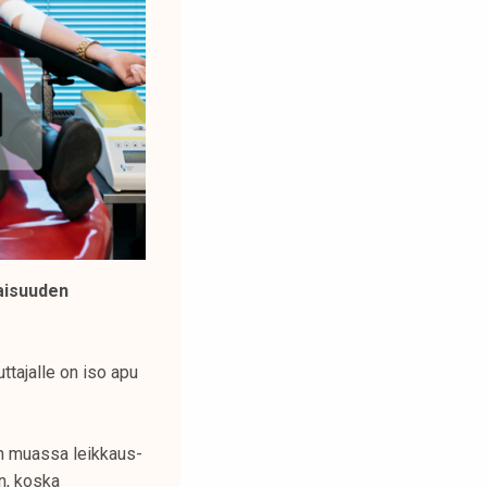
aisuuden
ttajalle on iso apu
un muassa leikkaus-
an, koska