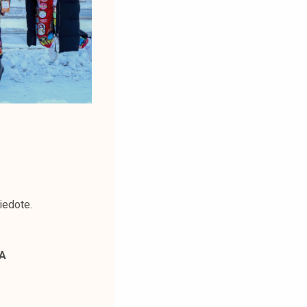
iedote.
A