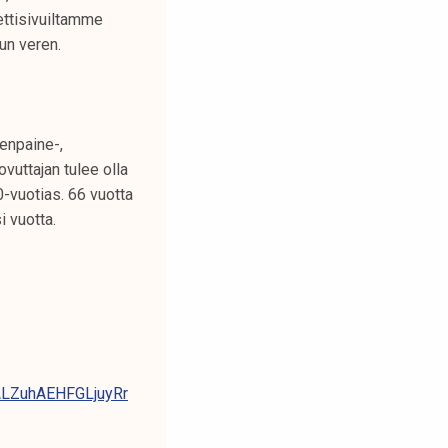
nettisivuiltamme
tun veren.
renpaine-,
vuttajan tulee olla
0-vuotias. 66 vuotta
i vuotta.
ALZuhAEHFGLjuyRr