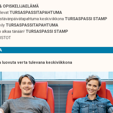
& OPISKELIJAELÄMÄ
ulevat
TURSASPASSITAPAHTUMA
ystävänpäivätapahtuma keskiviikkona
TURSASPASSI STAMP
eily
TURSASPASSITAPAHTUMA
ko alkaa tänään!
TURSASPASSI STAMP
PISTOT
TA
ja luovuta verta tulevana keskiviikkona