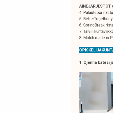
k
AINEJÄRJESTÖT 
e
4. Palauteporinat t
l
5. BetterTogether 
i
6. SpringBreak rist
j
7. Talviliikuntaviik
a
8. Match made in 
k
u
OPISKELIJAKUN
n
t
1. Ojenna kätesi 
a