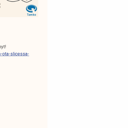
nyt!
n-ota-slicessa-