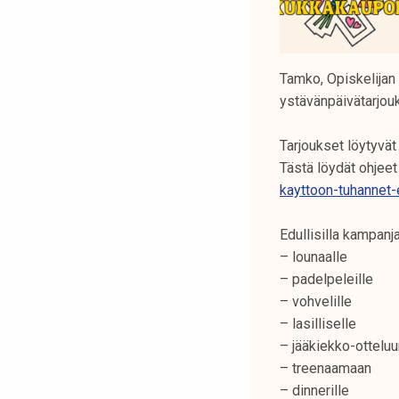
Tamko, Opiskelijan
ystävänpäivätarjou
Tarjoukset löytyvät 
Tästä löydät ohjeet
kayttoon-tuhannet-
Edullisilla kampanj
– lounaalle
– padelpeleille
– vohvelille
– lasilliselle
– jääkiekko-otteluu
– treenaamaan
– dinnerille