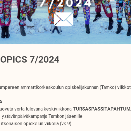
OPICS 7/2024
mpereen ammattikorkeakoulun opiskelijakunnan (Tamko) viikkot
TA
 luovuta verta tulevana keskiviikkona
TURSASPASSITAPAHTUM
– ystävänpäiväkampanja Tamkon jäsenille
 itsenäisen opiskelun viikolla (vk 9)