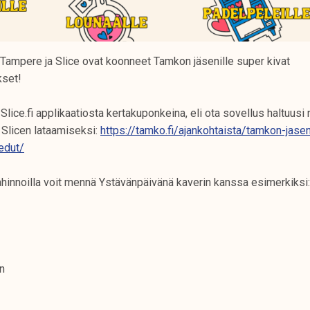
 Tampere ja Slice ovat koonneet Tamkon jäsenille super kivat
kset!
Slice.fi applikaatiosta kertakuponkeina, eli ota sovellus haltuusi 
 Slicen lataamiseksi:
https://tamko.fi/ajankohtaista/tamkon-jase
edut/
ahinnoilla voit mennä Ystävänpäivänä kaverin kanssa esimerkiksi:
n