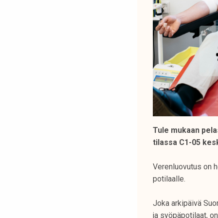
Tule mukaan pela
tilassa C1-05 kesk
Verenluovutus on hel
potilaalle.
Joka arkipäivä Suo
ja syöpäpotilaat, o