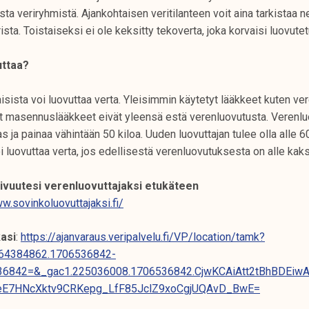
ista veriryhmistä. Ajankohtaisen veritilanteen voit aina tarkistaa 
ista. Toistaiseksi ei ole keksitty tekoverta, joka korvaisi luovute
uttaa?
sista voi luovuttaa verta. Yleisimmin käytetyt lääkkeet kuten ve
vät masennuslääkkeet eivät yleensä estä verenluovutusta. Verenluo
s ja painaa vähintään 50 kiloa. Uuden luovuttajan tulee olla alle 6
oi luovuttaa verta, jos edellisestä verenluovutuksesta on alle kaks
pivuutesi verenluovuttajaksi etukäteen
w.sovinkoluovuttajaksi.fi/
asi
:
https://ajanvaraus.veripalvelu.fi/VP/location/tamk?
364384862.1706536842-
36842=&_gac1.225036008.1706536842.CjwKCAiAtt2tBhBDEiw
eE7HNcXktv9CRKepg_LfF85JclZ9xoCgjUQAvD_BwE=