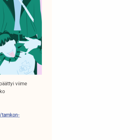
äättyi viime
oko
a/tamkon-