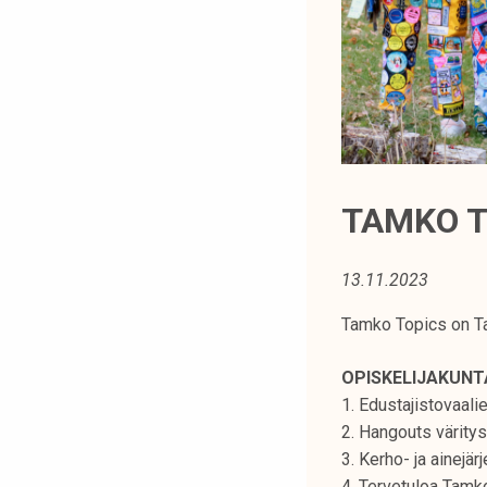
t
i
k
o
r
k
e
a
TAMKO T
k
o
13.11.2023
u
l
Tamko Topics on Ta
u
n
OPISKELIJAKUN
o
1. Edustajistovaali
p
2. Hangouts väritys
i
3. Kerho- ja ainejä
s
4. Tervetuloa Tam