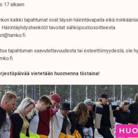
lo 17 alkaen
kon kaikki tapahtumat ovat täysin häirintävapaita eikä minkäänlais
. Häirintäyhdyshenkilöt tavoitat sähköpostiosoitteesta
lot@tamko.fi.
ietoa tapahtuman saavutettavuudesta tai esteettömyydestä, ole hy
mko.fi
järjestöpäivää vietetään huomenna tiistaina!