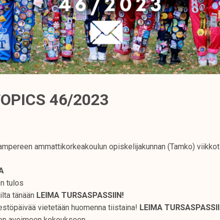
OPICS 46/2023
mpereen ammattikorkeakoulun opiskelijakunnan (Tamko) viikkot
TA
en tulos
ilta tänään
LEIMA TURSASPASSIIN!
rjestöpäivää vietetään huomenna tiistaina!
LEIMA TURSASPASSII
kon avoimeen kokoukseen