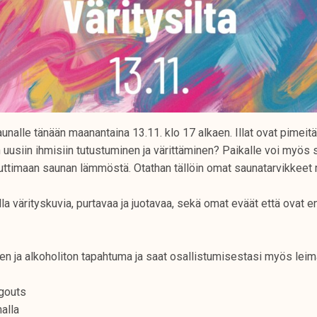
unalle tänään maanantaina 13.11. klo 17 alkaen. Illat ovat pimeitä
 uusiin ihmisiin tutustuminen ja värittäminen? Paikalle voi myös 
uttimaan saunan lämmöstä. Otathan tällöin omat saunatarvikkee
jolla värityskuvia, purtavaa ja juotavaa, sekä omat eväät että ovat
en ja alkoholiton tapahtuma ja saat osallistumisestasi myös leim
ngouts
nalla