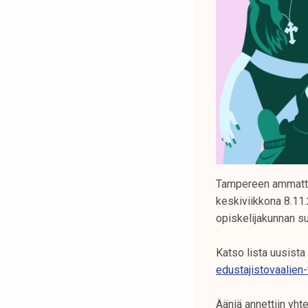
Tampereen ammattik
keskiviikkona 8.11.
opiskelijakunnan suu
Katso lista uusista
edustajistovaalien-
Ääniä annettiin yh