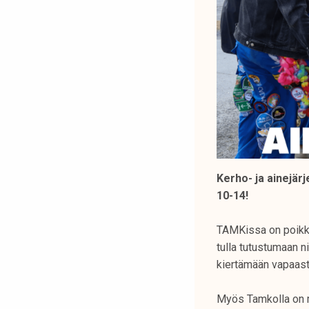
Kerho- ja ainejär
10-14!
TAMKissa on poikkeu
tulla tutustumaan ni
kiertämään vapaast
Myös Tamkolla on m