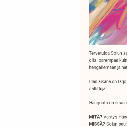
Tervetuloa Solun sa
olisi parempaa kuin
hengailemaan ja na
Illan aikana on tar
sallittuja!
Hangouts on ilmain
MITÄ?
Väritys Ha
MISSÄ?
Solun sau