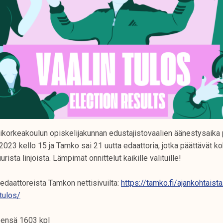
orkeakoulun opiskelijakunnan edustajistovaalien äänestysaika p
2023 kello 15 ja Tamko sai 21 uutta edaattoria, jotka päättävät k
rista linjoista. Lämpimät onnittelut kaikille valituille!
 edaattoreista Tamkon nettisivuilta:
https://tamko.fi/ajankohtaist
tulos/
teensä 1603 kpl