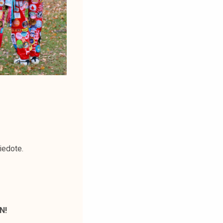
iedote.
N!