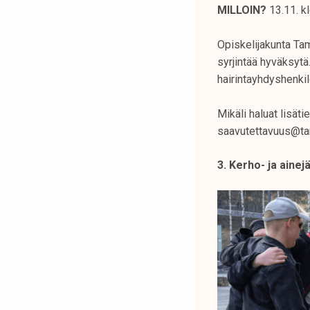
MILLOIN?
13.11. k
Opiskelijakunta Tam
syrjintää hyväksytä
hairintayhdyshenki
Mikäli haluat lisät
saavutettavuus@ta
3. Kerho- ja aine