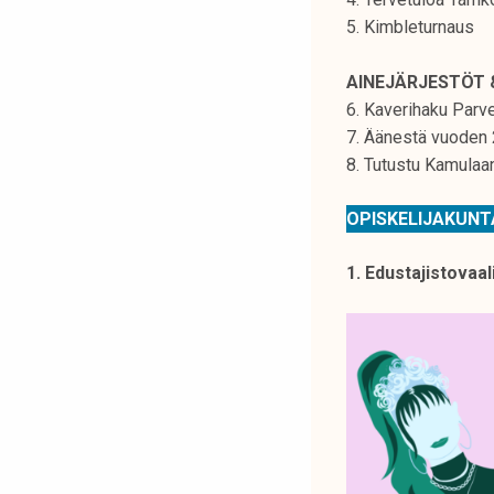
k
5. Kimbleturnaus
e
l
AINEJÄRJESTÖT 
i
6. Kaverihaku Parv
j
7. Äänestä vuoden
a
8. Tutustu Kamulaan-
k
u
OPISKELIJAKUN
n
t
1. Edustajistovaal
a