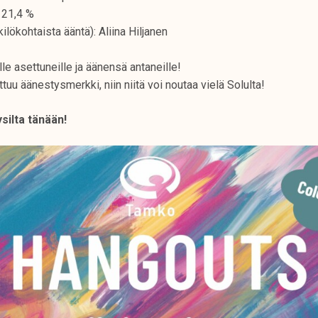
 21,4 %
ilökohtaista ääntä): Aliina Hiljanen
lle asettuneille ja äänensä antaneille!
tuu äänestysmerkki, niin niitä voi noutaa vielä Solulta!
silta tänään!