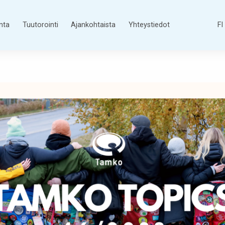
nta
Tuutorointi
Ajankohtaista
Yhteystiedot
FI