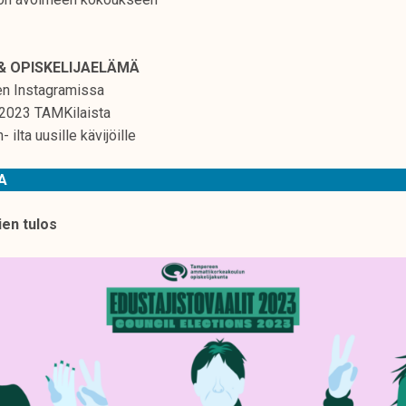
& OPISKELIJAELÄMÄ
en Instagramissa
 2023 TAMKilaista
 ilta uusille kävijöille
TA
ien tulos