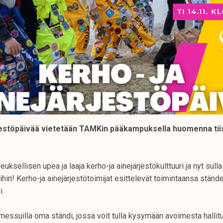
jestöpäivää vietetään TAMKin pääkampuksella huomenna tiis
ksellisen upea ja laaja kerho-ja ainejärjestökulttuuri ja nyt sull
ihin! Kerho-ja ainejärjestötoimijat esittelevät toimintaansa ständei
i.
essuilla oma ständi, jossa voit tulla kysymään avoimesta hallitu