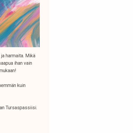
 ja harmaita. Mikä
saapua ihan vain
t mukaan!
 enemmän kuin
an Tursaspassiisi.