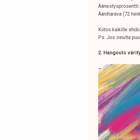
Äänestysprosentti:
Ääniharava (72 henk
Kiitos kaikille ehdo
Ps. Jos sinulta puut
2. Hangouts värity