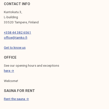
CONTACT INFO
Kuntokatu 3,
L-building
33520 Tampere, Finland
+358 44 382 6561
office@tamko.fi
Get to know us
OFFICE
See our opening hours and exceptions
here →
Welcome!
SAUNA FOR RENT
Rent the sauna →