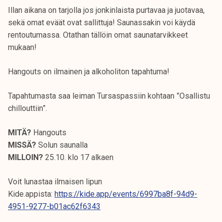
Illan aikana on tarjolla jos jonkinlaista purtavaa ja juotavaa,
sekä omat eväät ovat sallittuja! Saunassakin voi käydä
rentoutumassa. Otathan tällöin omat saunatarvikkeet
mukaan!
Hangouts on ilmainen ja alkoholiton tapahtuma!
Tapahtumasta saa leiman Tursaspassiin kohtaan ”Osallistu
chillouttiin”.
MITÄ?
Hangouts
MISSÄ?
Solun saunalla
MILLOIN?
25.10. klo 17 alkaen
Voit lunastaa ilmaisen lipun
Kide.appista:
https://kide.app/events/6997ba8f-94d9-
4951-9277-b01ac62f6343