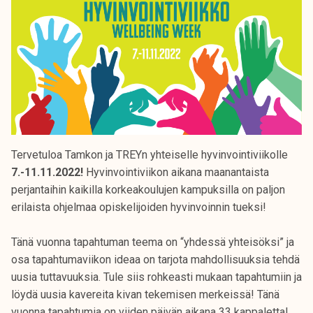
Tervetuloa Tamkon ja TREYn yhteiselle hyvinvointiviikolle
7.-11.11.2022!
Hyvinvointiviikon aikana maanantaista
perjantaihin kaikilla korkeakoulujen kampuksilla on paljon
erilaista ohjelmaa opiskelijoiden hyvinvoinnin tueksi!
Tänä vuonna tapahtuman teema on “yhdessä yhteisöksi” ja
osa tapahtumaviikon ideaa on tarjota mahdollisuuksia tehdä
uusia tuttavuuksia. Tule siis rohkeasti mukaan tapahtumiin ja
löydä uusia kavereita kivan tekemisen merkeissä! Tänä
vuonna tapahtumia on viiden päivän aikana 33 kappaletta!