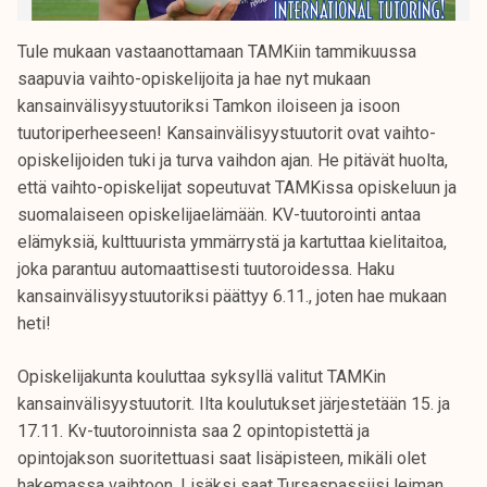
Tule mukaan vastaanottamaan TAMKiin tammikuussa
saapuvia vaihto-opiskelijoita ja hae nyt mukaan
kansainvälisyystuutoriksi Tamkon iloiseen ja isoon
tuutoriperheeseen! Kansainvälisyystuutorit ovat vaihto-
opiskelijoiden tuki ja turva vaihdon ajan. He pitävät huolta,
että vaihto-opiskelijat sopeutuvat TAMKissa opiskeluun ja
suomalaiseen opiskelijaelämään. KV-tuutorointi antaa
elämyksiä, kulttuurista ymmärrystä ja kartuttaa kielitaitoa,
joka parantuu automaattisesti tuutoroidessa. Haku
kansainvälisyystuutoriksi päättyy 6.11., joten hae mukaan
heti!
Opiskelijakunta kouluttaa syksyllä valitut TAMKin
kansainvälisyystuutorit. Ilta koulutukset järjestetään 15. ja
17.11. Kv-tuutoroinnista saa 2 opintopistettä ja
opintojakson suoritettuasi saat lisäpisteen, mikäli olet
hakemassa vaihtoon. Lisäksi saat Tursaspassiisi leiman,