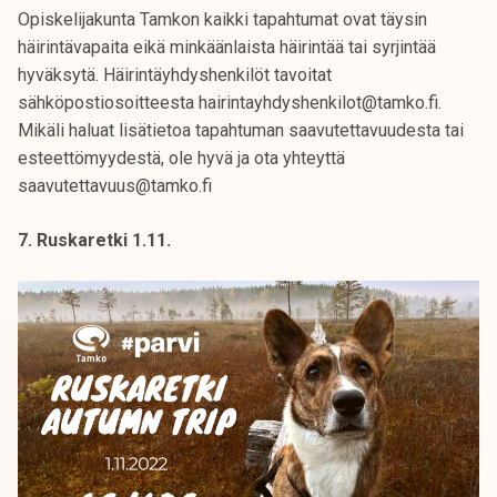
Opiskelijakunta Tamkon kaikki tapahtumat ovat täysin
häirintävapaita eikä minkäänlaista häirintää tai syrjintää
hyväksytä. Häirintäyhdyshenkilöt tavoitat
sähköpostiosoitteesta hairintayhdyshenkilot@tamko.fi.
Mikäli haluat lisätietoa tapahtuman saavutettavuudesta tai
esteettömyydestä, ole hyvä ja ota yhteyttä
saavutettavuus@tamko.fi
7. Ruskaretki 1.11.