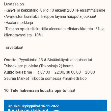
Luvassa on:
-Kahvi- ja kakkutarjoilu klo 10 alkaen 200:lle ensimmäiselle
-Avajaisten kunniaksi kauppa täynnä huipputarjouksia!
-Haalarimerkkejä
-Tamkon opiskelijakortilla alennusta elintarvikkeista -5% ja
käyttötavaroista -10%!
Tervetuloa!
Osoite
: Pyynikintie 25 A Sisäänkäynti sisäpihan tai
Trikookujan puolelta (Trikookuja 2) kautta
Aukioloajat
: ma – la 07:00 – 22:00, su 08:00 – 20:00
Seuraa Market Trikoota somessa #markettrikoo
10. Tule hakemaan buustia opintoihisi!