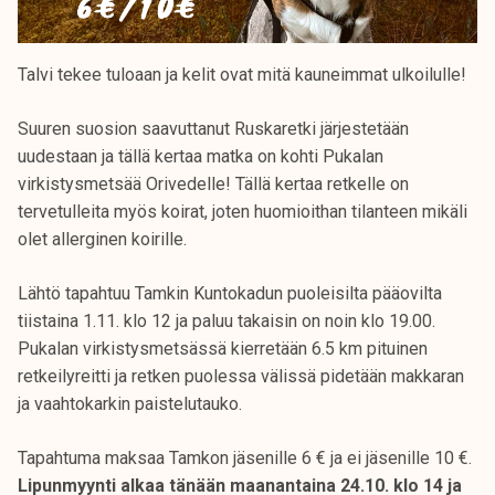
Talvi tekee tuloaan ja kelit ovat mitä kauneimmat ulkoilulle!
Suuren suosion saavuttanut Ruskaretki järjestetään
uudestaan ja tällä kertaa matka on kohti Pukalan
virkistysmetsää Orivedelle! Tällä kertaa retkelle on
tervetulleita myös koirat, joten huomioithan tilanteen mikäli
olet allerginen koirille.
Lähtö tapahtuu Tamkin Kuntokadun puoleisilta pääovilta
tiistaina 1.11. klo 12 ja paluu takaisin on noin klo 19.00.
Pukalan virkistysmetsässä kierretään 6.5 km pituinen
retkeilyreitti ja retken puolessa välissä pidetään makkaran
ja vaahtokarkin paistelutauko.
Tapahtuma maksaa Tamkon jäsenille 6 € ja ei jäsenille 10 €.
Lipunmyynti alkaa tänään maanantaina 24.10. klo 14 ja