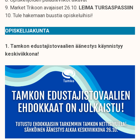
k
9. Market Trikoon avajaiset 26.10.
LEIMA TURSASPASSIIN
e
10. Tule hakemaan buustia opiskeluihisi!
l
i
OPISKELIJAKUNTA
j
a
1. Tamkon edustajistovaalien äänestys käynnistyy
k
keskiviikkona!
u
n
t
a