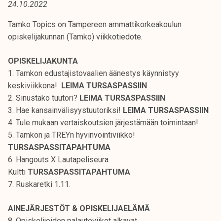
24.10.2022
t
i
Tamko Topics on Tampereen ammattikorkeakoulun
k
opiskelijakunnan (Tamko) viikkotiedote.
o
r
OPISKELIJAKUNTA
k
1. Tamkon edustajistovaalien äänestys käynnistyy
e
keskiviikkona!
LEIMA TURSASPASSIIN
a
2. Sinustako tuutori?
LEIMA TURSASPASSIIN
k
3. Hae kansainvälisyystuutoriksi!
LEIMA TURSASPASSIIN
o
4. Tule mukaan vertaiskoutsien järjestämään toimintaan!
u
5. Tamkon ja TREYn hyvinvointiviikko!
l
TURSASPASSITAPAHTUMA
u
6. Hangouts X Lautapeliseura
n
Kultti
TURSASPASSITAPAHTUMA
o
7. Ruskaretki 1.11.
p
i
AINEJÄRJESTÖT & OPISKELIJAELÄMÄ
s
8. Opiskelijoiden palauteviikot alkavat