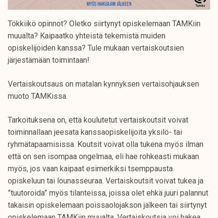
Tökkiikö opinnot? Oletko siirtynyt opiskelemaan TAMKiin
muualta? Kaipaatko yhteistä tekemistä muiden
opiskelijoiden kanssa? Tule mukaan vertaiskoutsien
järjestämään toimintaan!
Vertaiskoutsaus on matalan kynnyksen vertaisohjauksen
muoto TAMKissa.
Tarkoituksena on, että koulutetut vertaiskoutsit voivat
toiminnallaan jeesata kanssaopiskelijoita yksilö- tai
ryhmätapaamisissa. Koutsit voivat olla tukena myös ilman
että on sen isompaa ongelmaa, eli hae rohkeasti mukaan
myös, jos vaan kaipaat esimerkiksi tsemppausta
opiskeluun tai lounasseuraa. Vertaiskoutsit voivat tukea ja
”tuutoroida” myös tilanteissa, joissa olet ehkä juuri palannut
takaisin opiskelemaan poissaolojakson jälkeen tai siirtynyt
opiskelemaan TAMKiin muualta. Vertaiskoutsia voi hakea