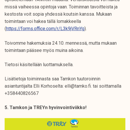
missä vaiheessa opintoja vaan. Toiminnan tavoitteista ja
kestosta voit sopia yhdessä koutsin kanssa. Mukaan
toimintaan voi hakea tällä lomakkeella
(
https://forms.office.com/r/L3k9jVRnYg
).
Toivomme hakemuksia 24.10. mennessä, mutta mukaan
toimintaan pääsee myös muina aikoina.
Tietosi käsitellään luottamuksella.
Lisätietoja toiminnasta saa Tamkon tuutoroinnin
asiantuntijalta Elli Korhoselta: elli@tamko.fi. tai soittamalla
+358440826567
5. Tamkon ja TREYn hyvinvointiviikko!