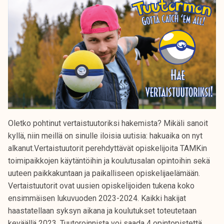
Oletko pohtinut vertaistuutoriksi hakemista? Mikäli sanoit
kyllä, niin meillä on sinulle iloisia uutisia: hakuaika on nyt
alkanut.Vertaistuutorit perehdyttävät opiskelijoita TAMKin
toimipaikkojen käytäntöihin ja koulutusalan opintoihin sekä
uuteen paikkakuntaan ja paikalliseen opiskelijaelämään.
Vertaistuutorit ovat uusien opiskelijoiden tukena koko
ensimmäisen lukuvuoden 2023-2024. Kaikki hakijat
haastatellaan syksyn aikana ja koulutukset toteutetaan
keväällä 2023. Tuutoroinnista voi saada 4 opintopistettä