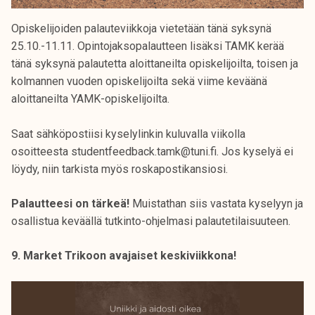
Opiskelijoiden palauteviikkoja vietetään tänä syksynä
25.10.-11.11. Opintojaksopalautteen lisäksi TAMK kerää
tänä syksynä palautetta aloittaneilta opiskelijoilta, toisen ja
kolmannen vuoden opiskelijoilta sekä viime keväänä
aloittaneilta YAMK-opiskelijoilta.
Saat sähköpostiisi kyselylinkin kuluvalla viikolla
osoitteesta studentfeedback.tamk@tuni.fi. Jos kyselyä ei
löydy, niin tarkista myös roskapostikansiosi.
Palautteesi on tärkeä!
Muistathan siis vastata kyselyyn ja
osallistua keväällä tutkinto-ohjelmasi palautetilaisuuteen.
9. Market Trikoon avajaiset keskiviikkona!