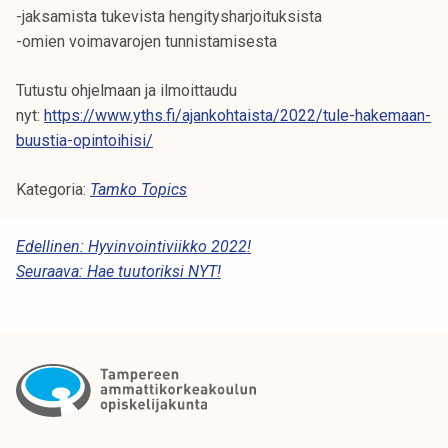
-jaksamista tukevista hengitysharjoituksista
-omien voimavarojen tunnistamisesta
Tutustu ohjelmaan ja ilmoittaudu
nyt:
https://www.yths.fi/ajankohtaista/2022/tule-hakemaan-
buustia-opintoihisi/
Kategoria:
Tamko Topics
A
Edellinen:
Hyvinvointiviikko 2022!
Seuraava:
Hae tuutoriksi NYT!
R
T
I
K
K
E