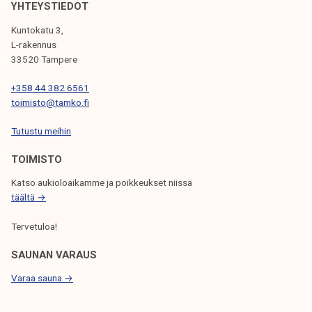
YHTEYSTIEDOT
L
Kuntokatu 3,
I
L-rakennus
33520 Tampere
E
N
+358 44 382 6561
toimisto@tamko.fi
S
Tutustu meihin
E
L
TOIMISTO
A
Katso aukioloaikamme ja poikkeukset niissä
täältä →
U
S
Tervetuloa!
SAUNAN VARAUS
Varaa sauna →