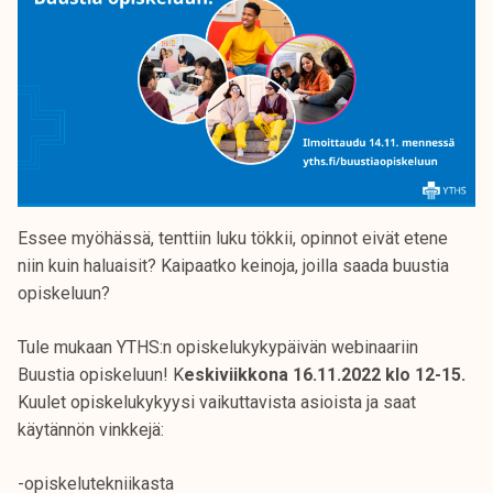
Essee myöhässä, tenttiin luku tökkii, opinnot eivät etene
niin kuin haluaisit? Kaipaatko keinoja, joilla saada buustia
opiskeluun?
Tule mukaan YTHS:n opiskelukykypäivän webinaariin
Buustia opiskeluun! K
eskiviikkona 16.11.2022 klo 12-15.
Kuulet opiskelukykyysi vaikuttavista asioista ja saat
käytännön vinkkejä:
-opiskelutekniikasta