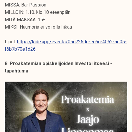
MISSÄ: Bar Passion
MILLOIN: 1.10. klo 18 eteenpäin
MITÄ MAKSAA: 15€
MIKSI: Huumoria ei voi olla liikaa
Liput:
https://kide.app/events/05c725de-ec6c-4062-ae05-
f6b7b70e1d26
8. Proakatemian opiskelijoiden Investoi itseesi -
tapahtuma