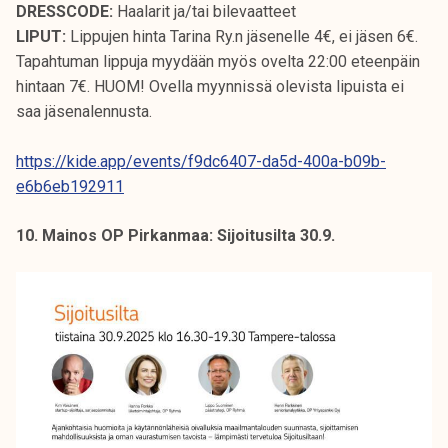
DRESSCODE:
Haalarit ja/tai bilevaatteet
LIPUT:
Lippujen hinta Tarina Ry.n jäsenelle 4€, ei jäsen 6€.
Tapahtuman lippuja myydään myös ovelta 22:00 eteenpäin
hintaan 7€. HUOM! Ovella myynnissä olevista lipuista ei
saa jäsenalennusta.
https://kide.app/events/f9dc6407-da5d-400a-b09b-
e6b6eb192911
10. Mainos OP Pirkanmaa: Sijoitusilta 30.9.