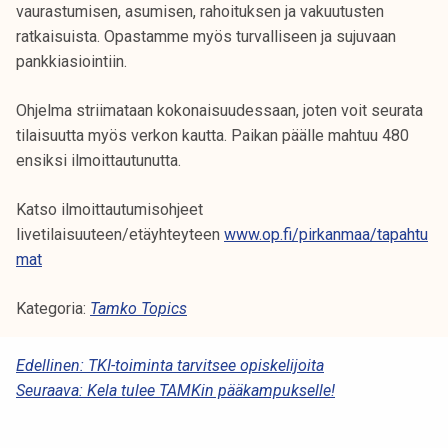
vaurastumisen, asumisen, rahoituksen ja vakuutusten
ratkaisuista. Opastamme myös turvalliseen ja sujuvaan
pankkiasiointiin.
Ohjelma striimataan kokonaisuudessaan, joten voit seurata
tilaisuutta myös verkon kautta. Paikan päälle mahtuu 480
ensiksi ilmoittautunutta.
Katso ilmoittautumisohjeet
livetilaisuuteen/etäyhteyteen
www.op.fi/pirkanmaa/tapahtu
mat
Kategoria:
Tamko Topics
A
Edellinen:
TKI-toiminta tarvitsee opiskelijoita
Seuraava:
Kela tulee TAMKin pääkampukselle!
R
T