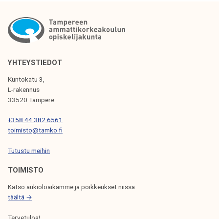
I
K
K
E
YHTEYSTIEDOT
L
Kuntokatu 3,
I
L-rakennus
33520 Tampere
E
N
+358 44 382 6561
toimisto@tamko.fi
S
Tutustu meihin
E
L
TOIMISTO
A
Katso aukioloaikamme ja poikkeukset niissä
täältä →
U
Tervetuloa!