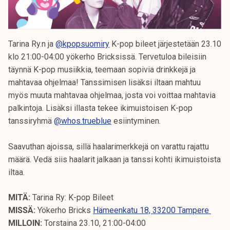
Tarina Ry.n ja
@kpopsuomiry
K-pop bileet järjestetään 23.10
klo 21:00-04:00 yökerho Bricksissä. Tervetuloa bileisiin
täynnä K-pop musiikkia, teemaan sopivia drinkkejä ja
mahtavaa ohjelmaa! Tanssimisen lisäksi iltaan mahtuu
myös muuta mahtavaa ohjelmaa, josta voi voittaa mahtavia
palkintoja. Lisäksi illasta tekee ikimuistoisen K-pop
tanssiryhmä
@whos.trueblue
esiintyminen.
Saavuthan ajoissa, sillä haalarimerkkejä on varattu rajattu
määrä. Vedä siis haalarit jalkaan ja tanssi kohti ikimuistoista
iltaa.
MITÄ:
Tarina Ry: K-pop Bileet
MISSÄ:
Yökerho Bricks
Hämeenkatu 18, 33200 Tampere
MILLOIN:
Torstaina 23.10, 21:00-04:00