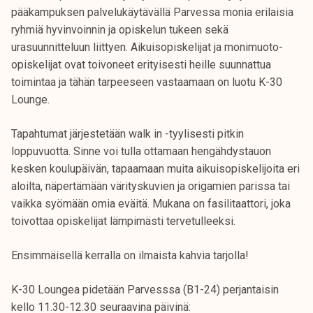
pääkampuksen palvelukäytävällä Parvessa monia erilaisia
ryhmiä hyvinvoinnin ja opiskelun tukeen sekä
urasuunnitteluun liittyen. Aikuisopiskelijat ja monimuoto-
opiskelijat ovat toivoneet erityisesti heille suunnattua
toimintaa ja tähän tarpeeseen vastaamaan on luotu K-30
Lounge.
Tapahtumat järjestetään walk in -tyylisesti pitkin
loppuvuotta. Sinne voi tulla ottamaan hengähdystauon
kesken koulupäivän, tapaamaan muita aikuisopiskelijoita eri
aloilta, näpertämään värityskuvien ja origamien parissa tai
vaikka syömään omia eväitä. Mukana on fasilitaattori, joka
toivottaa opiskelijat lämpimästi tervetulleeksi.
Ensimmäisellä kerralla on ilmaista kahvia tarjolla!
K-30 Loungea pidetään Parvesssa (B1-24) perjantaisin
kello 11.30-12.30 seuraavina päivinä: