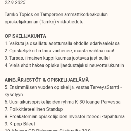
22.9.2025
t
i
Tamko Topics on Tampereen ammattikorkeakoulun
k
opiskelijakunnan (Tamko) viikkotiedote.
o
r
OPISKELIJAKUNTA
k
1. Vaikuta ja osallistu asettumalla ehdolle edarivaaleissa
e
2. Opiskelijakortin tarra vanhenee, muista vaihtaa uusi!
a
3. Tursas, ilmainen kuppi kuumaa juotavaa just sulle!
k
4. Vielä ehdit hakea opiskelijaedustajaksi neuvottelukuntiin
o
u
AINEJÄRJESTÖT & OPISKELIJAELÄMÄ
l
5. Ensimmäisen vuoden opiskelija, vastaa TerveysStartti -
u
kyselyyn
n
6. Uusi aikuisopiskelijoiden ryhmä K-30 lounge Parvessa
o
7. Poikkitieteellinen Standup
p
8. Proakatemian opiskelijoiden Investoi itseesi -tapahtuma
i
9. K-pop Bileet
s