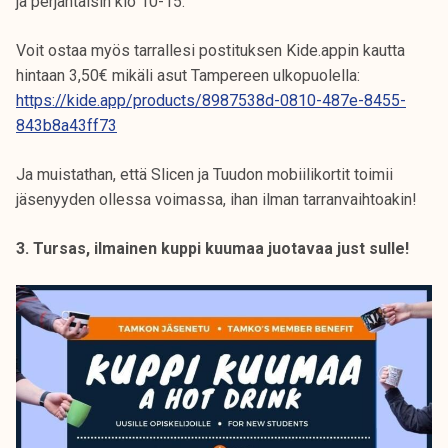
ja perjantaisin klo 10-15.
Voit ostaa myös tarrallesi postituksen Kide.appin kautta
hintaan 3,50€ mikäli asut Tampereen ulkopuolella:
https://kide.app/products/8987538d-0810-487e-8455-
843b8a43ff73
Ja muistathan, että Slicen ja Tuudon mobiilikortit toimii
jäsenyyden ollessa voimassa, ihan ilman tarranvaihtoakin!
3. Tursas, ilmainen kuppi kuumaa juotavaa just sulle!