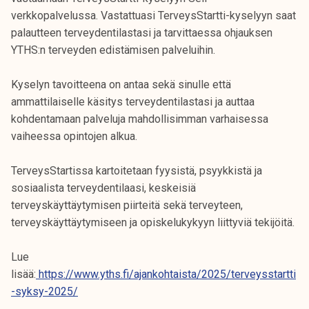
verkkopalvelussa. Vastattuasi TerveysStartti-kyselyyn saat
palautteen terveydentilastasi ja tarvittaessa ohjauksen
YTHS:n terveyden edistämisen palveluihin.
Kyselyn tavoitteena on antaa sekä sinulle että
ammattilaiselle käsitys terveydentilastasi ja auttaa
kohdentamaan palveluja mahdollisimman varhaisessa
vaiheessa opintojen alkua.
TerveysStartissa kartoitetaan fyysistä, psyykkistä ja
sosiaalista terveydentilaasi, keskeisiä
terveyskäyttäytymisen piirteitä sekä terveyteen,
terveyskäyttäytymiseen ja opiskelukykyyn liittyviä tekijöitä.
Lue
lisää:
https://www.yths.fi/ajankohtaista/2025/terveysstartti
-syksy-2025/