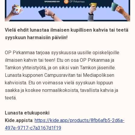
Vielä ehdit lunastaa ilmaisen kupillisen kahvia tai teetä
syyskuun harmaisiin päiviin!
OP Pirkanmaa tarjoaa syyskuussa uusille opiskelijoille
ilmaisen kahvin tai teen! Etu on osa OP Pirkanmaa ja
Tamkon yhteistyötä, ja on siksi vain Tamkon jäsenille.
Lunasta kupponen Campusravitan tai Mediapoliksen
kahvioista. Etu on voimassa vielä syyskuun loppuun
saakka ja koskee normaalikokoista, tavallista kahvia ja
teetä.
Lunasta etukuponki
Kide.appista
:
https://kide.app/products/8fb6afb5-2d6a-
497e-9717-c7a3167d1f19