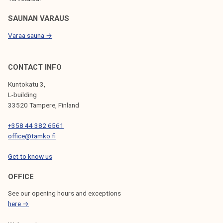
S
SAUNAN VARAUS
Varaa sauna →
CONTACT INFO
Kuntokatu 3,
L-building
33520 Tampere, Finland
+358 44 382 6561
office@tamko.fi
Get to know us
OFFICE
See our opening hours and exceptions
here →