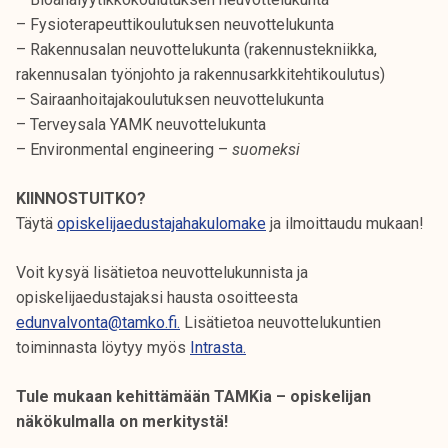
– Fysioterapeuttikoulutuksen neuvottelukunta
– Rakennusalan neuvottelukunta (rakennustekniikka,
rakennusalan työnjohto ja rakennusarkkitehtikoulutus)
– Sairaanhoitajakoulutuksen neuvottelukunta
– Terveysala YAMK neuvottelukunta
– Environmental engineering –
suomeksi
KIINNOSTUITKO?
Täytä
opiskelijaedustajahakulomake
ja ilmoittaudu mukaan!
Voit kysyä lisätietoa neuvottelukunnista ja
opiskelijaedustajaksi hausta osoitteesta
edunvalvonta@tamko.fi.
Lisätietoa neuvottelukuntien
toiminnasta löytyy myös
Intrasta.
Tule mukaan kehittämään TAMKia – opiskelijan
näkökulmalla on merkitystä!