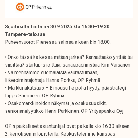
Sijoitusilta tiistaina 30.9.2025 klo 16.30–19.30
Tampere-talossa
Puheenvuorot Pienessä salissa alkaen klo 18.00.
• Onko tässä kaikessa mitään järkeä? Kannattaako yrittää tai
sijoittaa? startup-sijoittaja, sarjaepäonnistuja Kim Väisänen
• Valmennamme suomalaisia vaurastumaan,
liiketoimintajohtaja Hanna Porkka, OP Ryhmä
• Markkinakatsaus – Ei nousu helpolla hyydy, päästrategi
Lippo Suominen, OP Ryhmä
• Osakemarkkinoiden näkymät ja osakesuosikit,
seniorianalyytikko Henri Parkkinen, OP Yrityspankki Oyj
OP:n paikalliset asiantuntijat ovat paikalla klo 16.30 alkaen
2. kerroksen infopisteillä. Keskustelemme kanssasi