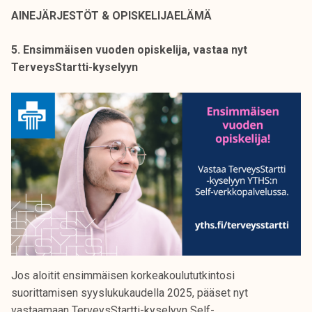
AINEJÄRJESTÖT & OPISKELIJAELÄMÄ
5. Ensimmäisen vuoden opiskelija, vastaa nyt
TerveysStartti-kyselyyn
Jos aloitit ensimmäisen korkeakoulututkintosi
suorittamisen syyslukukaudella 2025, pääset nyt
vastaamaan TerveysStartti-kyselyyn Self-