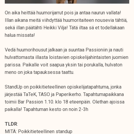
On aika heittää huumorijarrut pois ja antaa naurun vallata!
Illan aikana meitä viihdyttää huumoritaiteen nousevia tähtiä,
sekä illan päätähti Heikki Vilja! Tätä iltaa sä et todellakaan
halua missata!
Vedä huumorihousut jalkaan ja suuntaa Passioniin ja nauti
hulvattomasta illasta loistavien opiskelijahintaisten juomien
parissa. Paikalle voit saapua yksin tai porukalla, hulvaton
meno on joka tapauksessa taattu.
StandUp on poikkitieteellinen opiskelijatapahtuma, jonka
järjestää TaTeK, TASO ja Paperikerho. Tapahtumapaikkana
toimii Bar Passion 1.10. klo 18 eteenpäin
.
Olethan ajoissa
paikalla! Tapahtuman kesto on noin 2-3h
TLDR
:
MITÄ: Poikkitieteellinen standup