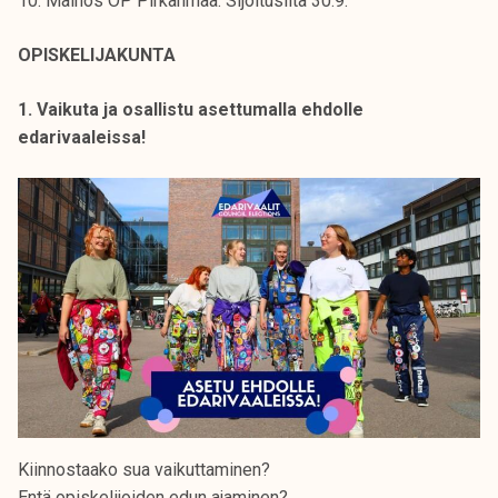
10. Mainos OP Pirkanmaa: Sijoitusilta 30.9.
k
e
OPISKELIJAKUNTA
l
i
1. Vaikuta ja osallistu asettumalla ehdolle
j
edarivaaleissa!
a
k
u
n
t
a
Kiinnostaako sua vaikuttaminen?
Entä opiskelijoiden edun ajaminen?