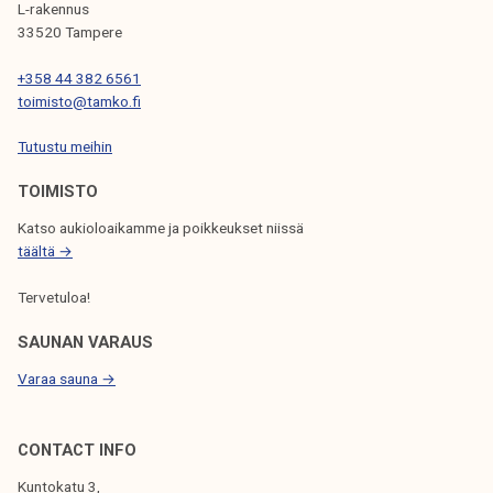
t
k
L-rakennus
o
a
33520 Tampere
r
a
+358 44 382 6561
i
n
toimisto@tamko.fi
e
!
n
Tutustu meihin
m
TOIMISTO
e
t
Katso aukioloaikamme ja poikkeukset niissä
s
täältä →
ä
Tervetuloa!
s
t
SAUNAN VARAUS
y
Varaa sauna →
s
!
CONTACT INFO
Kuntokatu 3,