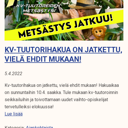
u
u
u
t
t
o
o
r
r
e
e
i
i
KV-TUUTORIHAKUA ON JATKETTU,
d
t
e
VIELÄ EHDIT MUKAAN!
a
n
!
k
5.4.2022
o
u
Kv-tuutorihakua on jatkettu, vielä ehdit mukaan! Hakuaikaa
l
on sunnuntaihin 10.4. saakka. Tule mukaan kv-tuutoroinnin
u
seikkailuihin ja toivottamaan uudet vaihto-opiskelijat
t
tervetulleiksi elokuussa!
u
K
Lue lisää
s
v
j
Kategoria:
-
Ajankohtaista