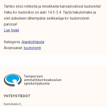
s
k
a
e
Tamko etsii rohkeita ja innokkaita kansainvälisiä tuutoreita!
t
Haku kv-tuutoriksi on auki 14.3-3.4. Täytä hakulomake ja
t
olet askeleen lähempänä seikkailuja kv-tuutoroinnin
u
parissa!
T
,
Lue lisää
a
v
Kategoria:
m
Ajankohtaista
i
Avainsanat:
k
tuutorointi
e
o
l
j
ä
a
e
k
h
v
d
-
i
t
t
u
m
YHTEYSTIEDOT
u
u
Kuntokatu 3,