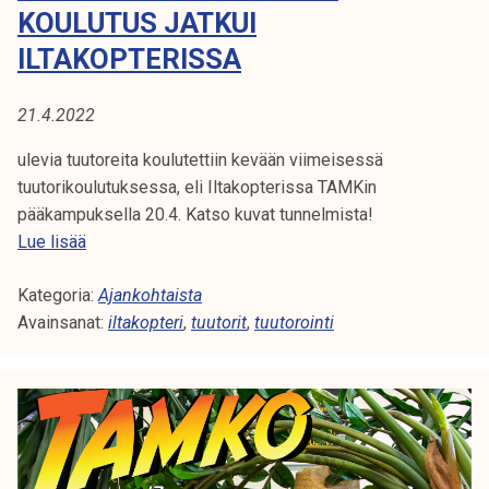
i
KOULUTUS JATKUI
t
ILTAKOPTERISSA
a
k
21.4.2022
a
n
ulevia tuutoreita koulutettiin kevään viimeisessä
s
tuutorikoulutuksessa, eli Iltakopterissa TAMKin
a
pääkampuksella 20.4. Katso kuvat tunnelmista!
i
T
Lue lisää
n
u
v
Kategoria:
l
Ajankohtaista
ä
Avainsanat:
e
iltakopteri
,
tuutorit
,
tuutorointi
l
v
i
i
s
e
i
n
ä
t
t
u