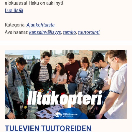
t
elokuussa! Haku on auki nyt!
o
T
Lue lisää
r
a
e
Kategoria:
m
Ajankohtaista
i
Avainsanat:
k
kansainvälisyys
,
tamko
,
tuutorointi
k
o
s
e
i
t
o
s
n
i
a
i
u
i
k
n
i
n
!
o
k
k
TULEVIEN TUUTOREIDEN
a