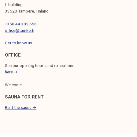
L-building
33520 Tampere, Finland
+358 44 382 6561
office@tamko.fi
Get to know us
OFFICE
See our opening hours and exceptions
here →
Welcome!
SAUNA FOR RENT
Rent the sauna →