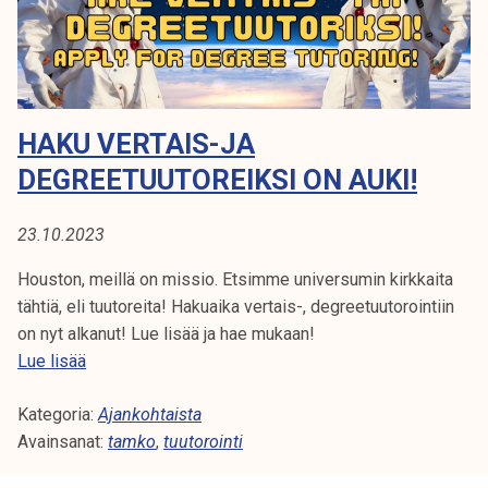
A
t
i
:
k
T
o
r
HAKU VERTAIS-JA
U
k
DEGREETUUTOREIKSI ON AUKI!
e
U
a
T
k
23.10.2023
o
O
Houston, meillä on missio. Etsimme universumin kirkkaita
u
tähtiä, eli tuutoreita! Hakuaika vertais-, degreetuutorointiin
l
R
on nyt alkanut! Lue lisää ja hae mukaan!
u
H
Lue lisää
O
n
a
o
I
Kategoria:
k
Ajankohtaista
p
Avainsanat:
u
tamko
,
tuutorointi
i
N
v
s