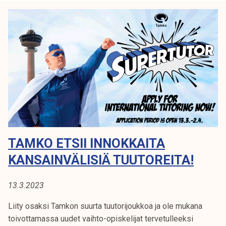
e
T
k
r
e
I
t
l
a
i
i
j
s
a
-
k
j
u
a
n
d
t
e
a
TAMKO ETSII INNOKKAITA
g
r
KANSAINVÄLISIÄ TUUTOREITA!
e
e
13.3.2023
t
u
Liity osaksi Tamkon suurta tuutorijoukkoa ja ole mukana
u
toivottamassa uudet vaihto-opiskelijat tervetulleeksi