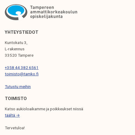
K
K
E
L
YHTEYSTIEDOT
I
Kuntokatu 3,
L-rakennus
E
33520 Tampere
N
+358 44 382 6561
S
toimisto@tamko.fi
E
Tutustu meihin
L
TOIMISTO
A
Katso aukioloaikamme ja poikkeukset niissä
U
täältä →
S
Tervetuloa!