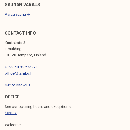
SAUNAN VARAUS
Varaa sauna →
CONTACT INFO
Kuntokatu 3,
L-building
33520 Tampere, Finland
+358 44 382 6561
office@tamko.fi
Get to know us
OFFICE
See our opening hours and exceptions
here →
Welcome!