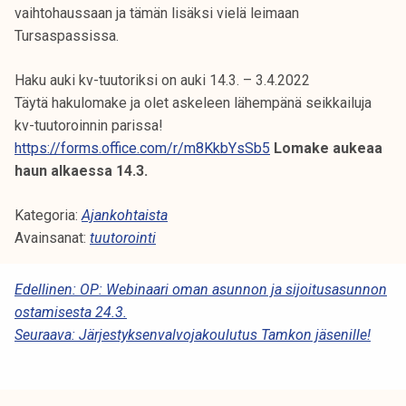
vaihtohaussaan ja tämän lisäksi vielä leimaan
k
Tursaspassissa.
e
l
Haku auki kv-tuutoriksi on auki 14.3. – 3.4.2022
i
Täytä hakulomake ja olet askeleen lähempänä seikkailuja
j
kv-tuutoroinnin parissa!
a
https://forms.office.com/r/m8KkbYsSb5
Lomake aukeaa
k
haun alkaessa 14.3.
u
n
Kategoria:
Ajankohtaista
t
Avainsanat:
tuutorointi
a
A
Edellinen:
OP: Webinaari oman asunnon ja sijoitusasunnon
ostamisesta 24.3.
R
Seuraava:
Järjestyksenvalvojakoulutus Tamkon jäsenille!
T
I