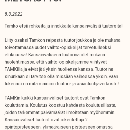
t
i
8.3.2022
k
o
Tamko etsii rohkeita ja innokkaita kansainvälisiä tuutoreita!
r
k
Liity osaksi Tamkon reipasta tuutorijoukkoa ja ole mukana
e
toivottamassa uudet vaihto-opiskelijat tervetulleeksi
a
elokuussa! Kansainvälisenä tuutorina olet mukana
k
huolehtimassa, että vaihto-opiskelijamme viihtyvät
o
TAMKilla ja eivät jää yksin huoliensa kanssa. Tuutorina
u
sinunkaan ei tarvitse olla missään vaiheessa yksin, vaan
l
tukenasi on mitä mainioin tuutori- ja asiantuntijaverkosto!
u
TAMKin kaikki kansainväliset tuutorit ovat Tamkon
n
kouluttamia. Koulutus koostuu kahdesta koulutusillasta,
o
joiden tarkemmat päivämäärät ilmoitetaan myöhemmin.
p
Kansainväliset tuutorit ovat oikeutettuja 2
i
opintopisteeseen, ylimääräiseen pisteeseen omassa
s