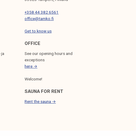
+358 44 382 6561
office@tamko.fi
Get to know us
OFFICE
 ja
See our opening hours and
exceptions
here →
Welcome!
SAUNA FOR RENT
Rent the sauna →