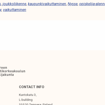
s
,
joukkoliikenne
,
kaupunkivaikuttaminen
,
Nysse
,
opiskelija-alen
y
,
vaikuttaminen
CONTACT INFO
Kuntokatu 3,
L-building
33520 Tampere, Finland