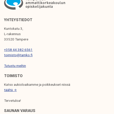
k
k
a
e
u
l
p
YHTEYSTIEDOT
i
u
Kuntokatu 3,
j
n
L-rakennus
a
g
33520 Tampere
k
i
u
+358 44 382 6561
n
n
toimisto@tamko.fi
p
t
a
Tutustu meihin
a
l
TOIMISTO
v
e
Katso aukioloaikamme ja poikkeukset niissä
l
täältä →
u
Tervetuloa!
t
e
SAUNAN VARAUS