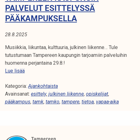
A
t
PALVELUT ESITTELYSSÄ
i
:
PÄÄKAMPUKSELLA
k
T
o
28.8.2025
r
I
k
Musiikkia, liikuntaa, kulttuuria, julkinen liikenne… Tule
e
E
tutustumaan Tampereen kaupungin tarjoamiin palveluihin
a
huomenna perjantaina 29.8.!
T
k
T
Lue lisää
o
a
O
u
Kategoria:
m
Ajankohtaista
l
A
Avainsanat:
p
esittely
,
julkinen liikenne
,
opiskelijat
,
u
pääkampus
e
,
tamk
,
tamko
,
tampere
,
tietoa
,
vapaa-aika
n
r
o
e
p
e
i
n
s