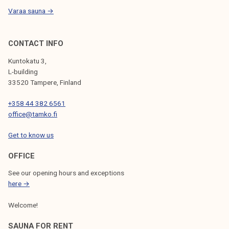
s
Varaa sauna →
i
t
t
CONTACT INFO
e
Kuntokatu 3,
l
L-building
y
33520 Tampere, Finland
s
+358 44 382 6561
s
office@tamko.fi
ä
p
Get to know us
ä
ä
OFFICE
k
See our opening hours and exceptions
a
here →
m
Welcome!
p
u
SAUNA FOR RENT