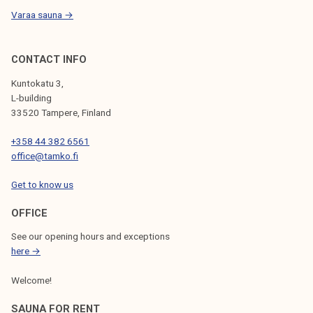
s
Varaa sauna →
i
t
t
CONTACT INFO
e
Kuntokatu 3,
l
L-building
y
33520 Tampere, Finland
s
+358 44 382 6561
s
office@tamko.fi
ä
p
Get to know us
ä
ä
OFFICE
k
See our opening hours and exceptions
a
here →
m
Welcome!
p
u
SAUNA FOR RENT