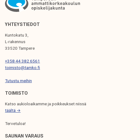
k
k
a
e
u
l
p
YHTEYSTIEDOT
i
u
Kuntokatu 3,
j
n
L-rakennus
a
g
33520 Tampere
k
i
u
+358 44 382 6561
n
n
toimisto@tamko.fi
p
t
a
Tutustu meihin
a
l
TOIMISTO
v
e
Katso aukioloaikamme ja poikkeukset niissä
l
täältä →
u
Tervetuloa!
t
e
SAUNAN VARAUS