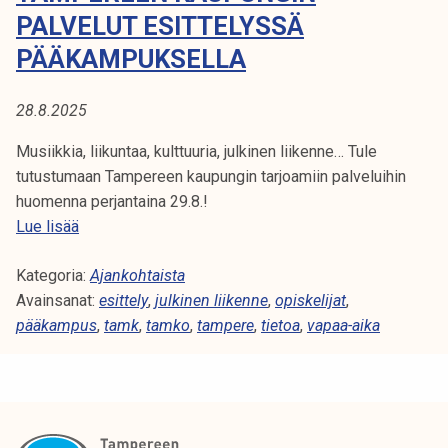
A
t
PALVELUT ESITTELYSSÄ
i
:
PÄÄKAMPUKSELLA
k
P
o
28.8.2025
r
Ä
k
Musiikkia, liikuntaa, kulttuuria, julkinen liikenne… Tule
e
Ä
tutustumaan Tampereen kaupungin tarjoamiin palveluihin
a
huomenna perjantaina 29.8.!
K
k
T
Lue lisää
o
a
A
u
Kategoria:
m
Ajankohtaista
l
M
Avainsanat:
p
esittely
,
julkinen liikenne
,
opiskelijat
,
u
pääkampus
e
,
tamk
,
tamko
,
tampere
,
tietoa
,
vapaa-aika
P
n
r
o
U
e
p
e
i
S
n
s