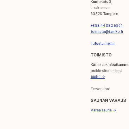
Kuntokatu 3,
N
L-rakennus
33520 Tampere
S
+358 44 382 6561
E
toimisto@tamko.fi
L
Tutustu meihin
A
U
TOIMISTO
S
Katso aukioloaikamme
poikkeukset niissä
täältä →
Tervetuloa!
SAUNAN VARAUS
Varaa sauna →