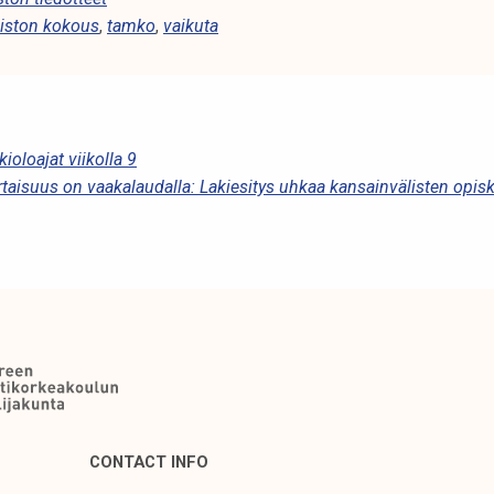
jiston kokous
,
tamko
,
vaikuta
ioloajat viikolla 9
taisuus on vaakalaudalla: Lakiesitys uhkaa kansainvälisten opis
CONTACT INFO