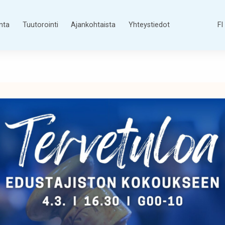
nta
Tuutorointi
Ajankohtaista
Yhteystiedot
FI