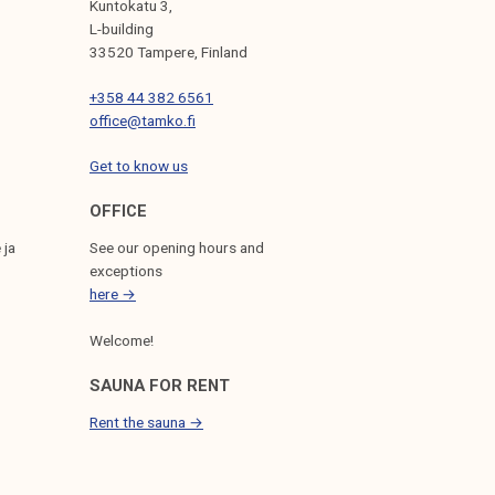
Kuntokatu 3,
L-building
33520 Tampere, Finland
+358 44 382 6561
office@tamko.fi
Get to know us
OFFICE
 ja
See our opening hours and
exceptions
here →
Welcome!
SAUNA FOR RENT
Rent the sauna →