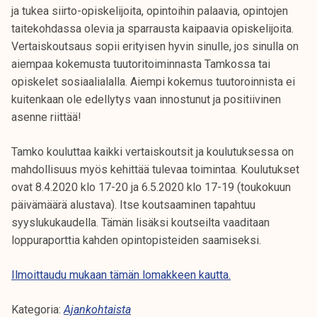
t
ja tukea siirto-opiskelijoita, opintoihin palaavia, opintojen
i
taitekohdassa olevia ja sparrausta kaipaavia opiskelijoita.
k
Vertaiskoutsaus sopii erityisen hyvin sinulle, jos sinulla on
o
aiempaa kokemusta tuutoritoiminnasta Tamkossa tai
r
opiskelet sosiaalialalla. Aiempi kokemus tuutoroinnista ei
k
kuitenkaan ole edellytys vaan innostunut ja positiivinen
e
asenne riittää!
a
k
Tamko kouluttaa kaikki vertaiskoutsit ja koulutuksessa on
o
mahdollisuus myös kehittää tulevaa toimintaa. Koulutukset
u
ovat 8.4.2020 klo 17-20 ja 6.5.2020 klo 17-19 (toukokuun
l
päivämäärä alustava). Itse koutsaaminen tapahtuu
u
syyslukukaudella. Tämän lisäksi koutseilta vaaditaan
n
loppuraporttia kahden opintopisteiden saamiseksi.
o
p
Ilmoittaudu mukaan tämän lomakkeen kautta.
i
Kategoria:
Ajankohtaista
s