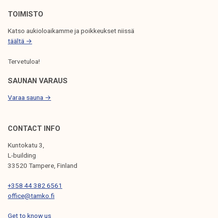
L
TOIMISTO
A
Katso aukioloaikamme ja poikkeukset niissä
täältä →
U
S
Tervetuloa!
SAUNAN VARAUS
Varaa sauna →
CONTACT INFO
Kuntokatu 3,
L-building
33520 Tampere, Finland
+358 44 382 6561
office@tamko.fi
Get to know us