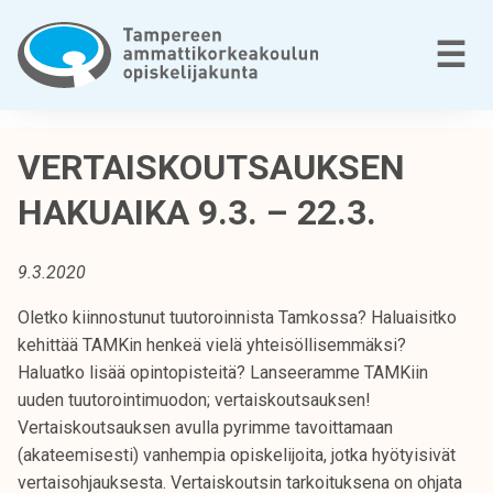
Siirry
sisältöön
V
☰
T
a
VERTAISKOUTSAUKSEN
m
HAKUAIKA 9.3. – 22.3.
p
e
r
9.3.2020
e
e
Oletko kiinnostunut tuutoroinnista Tamkossa? Haluaisitko
n
kehittää TAMKin henkeä vielä yhteisöllisemmäksi?
a
Haluatko lisää opintopisteitä? Lanseeramme TAMKiin
m
uuden tuutorointimuodon; vertaiskoutsauksen!
m
Vertaiskoutsauksen avulla pyrimme tavoittamaan
a
(akateemisesti) vanhempia opiskelijoita, jotka hyötyisivät
t
vertaisohjauksesta. Vertaiskoutsin tarkoituksena on ohjata