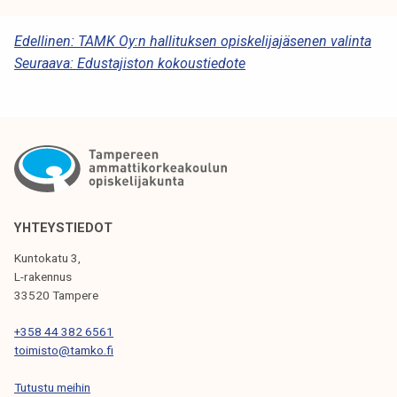
k
e
A
Edellinen:
TAMK Oy:n hallituksen opiskelijajäsenen valinta
l
Seuraava:
Edustajiston kokoustiedote
R
i
T
j
a
I
k
K
u
K
n
t
E
YHTEYSTIEDOT
a
L
Kuntokatu 3,
I
L-rakennus
33520 Tampere
E
N
+358 44 382 6561
toimisto@tamko.fi
S
Tutustu meihin
E