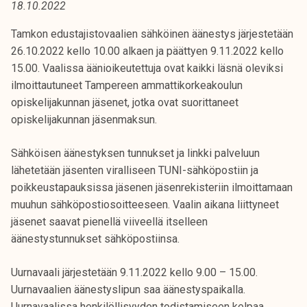
18.10.2022
t
i
Tamkon edustajistovaalien sähköinen äänestys järjestetään
k
26.10.2022 kello 10.00 alkaen ja päättyen 9.11.2022 kello
o
15.00. Vaalissa äänioikeutettuja ovat kaikki läsnä oleviksi
r
ilmoittautuneet Tampereen ammattikorkeakoulun
k
opiskelijakunnan jäsenet, jotka ovat suorittaneet
e
opiskelijakunnan jäsenmaksun.
a
k
Sähköisen äänestyksen tunnukset ja linkki palveluun
o
lähetetään jäsenten viralliseen TUNI-sähköpostiin ja
u
poikkeustapauksissa jäsenen jäsenrekisteriin ilmoittamaan
l
muuhun sähköpostiosoitteeseen. Vaalin aikana liittyneet
u
jäsenet saavat pienellä viiveellä itselleen
n
äänestystunnukset sähköpostiinsa.
o
p
Uurnavaali järjestetään 9.11.2022 kello 9.00 – 15.00.
i
Uurnavaalien äänestyslipun saa äänestyspaikalla.
s
Uurnavaalissa henkilöllisyyden todistamiseen kelpaa