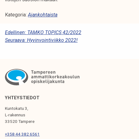
Kategoria:
Ajankohtaista
A
Edellinen:
TAMKO TOPICS 42/2022
Seuraava:
Hyvinvointiviikko 2022!
R
T
I
K
K
E
YHTEYSTIEDOT
L
Kuntokatu 3,
I
L-rakennus
33520 Tampere
E
N
+358 44 382 6561