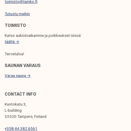
toimisto@tamko.fi
S
Tutustu meihin
E
L
TOIMISTO
A
Katso aukioloaikamme ja poikkeukset niissä
täältä →
U
S
Tervetuloa!
SAUNAN VARAUS
Varaa sauna →
CONTACT INFO
Kuntokatu 3,
L-building
33520 Tampere, Finland
+358 44 382 6561