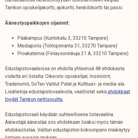
k
Tamkon opiskelijakortti, ajokortti, henkilökortti tai passi.
e
l
Äänestyspaikkojen sijainnit:
i
j
Pääkampus (Kuntokatu 3, 33210 Tampere)
a
Mediapolis (Tohlopinranta 31, 33270 Tampere)
k
Proakatemia (Finlaysoninkuja 21 A, 33210 Tampere)
u
n
Edustajistovaaleissa on ehdolla yhteensä 48 ehdokasta
t
viideltä eri listalta: Oikeisto-opiskelijat, Insinöörit,
a
Tradenomit, SoTen Valitut Palat ja Kulttuuri- ja media-ala.
Lisätietoja edustajistovaaleista, vaalilistat sekä
ehdokkaat
löydät Tamkon nettisivuilta.
Edustajistovaali käydään suhteellisena listavaalina.
Äänestäjä äänestää siis ehdokkaan lisäksi myös tämän
ehdokaslistaa. Valitun edustajiston kokoonpano määräytyy
listojen suosion mukaan.