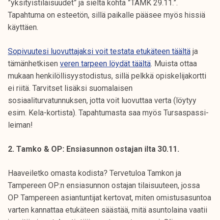
”yksityistilaisuudet” ja sieltä kohta ”TAMK 29.11.”.
Tapahtuma on esteetön, sillä paikalle pääsee myös hissiä
käyttäen.
Sopivuutesi luovuttajaksi voit testata etukäteen täältä
ja
tämänhetkisen
veren tarpeen löydät täältä
. Muista ottaa
mukaan henkilöllisyystodistus, sillä pelkkä opiskelijakortti
ei riitä. Tarvitset lisäksi suomalaisen
sosiaaliturvatunnuksen, jotta voit luovuttaa verta (löytyy
esim. Kela-kortista). Tapahtumasta saa myös Tursaspassi-
leiman!
2. Tamko & OP: Ensiasunnon ostajan ilta 30.11.
Haaveiletko omasta kodista? Tervetuloa Tamkon ja
Tampereen OP:n ensiasunnon ostajan tilaisuuteen, jossa
OP Tampereen asiantuntijat kertovat, miten omistusasuntoa
varten kannattaa etukäteen säästää, mitä asuntolaina vaatii