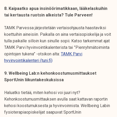
8. Kaipaatko apua insinöörimatikkaan, lääkelaskuihin
tai kertausta ruotsin alkeista? Tule Parveen!
TAMK Parvessa järjestetään vertaisohjausta haastaviksi
koettuihin aineisiin. Paikalla on aina vertaisopiskelija ja voit
tulla paikalle silloin kun sinulle sopii. Katso tarkemmat ajat
TAMK Parvi hyvinvointikalenterista tai ”Pienryhmätoiminta
opintojen tukena” -otsikon alta:
TAMK Parvi
hyvinvointikalenteri (tuni.fi)
9. Wellbeing Lab:n kehonkoostumusmittaukset
SportUnin liikuntakeskuksissa
Haluatko tietää, miten kehosi voi juuri nyt?
Kehonkoostumusmittauksen avulla saat kattavan raportin
kehosi koostumuksesta ja hyvinvoinnista. Wellbeing Labin
fysioterapiaopiskelijat saapuvat SportUnin