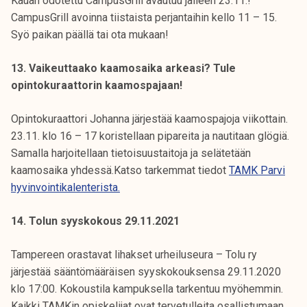
Kauan odotettu CampusGrill avautuu jälleen 23.11.!
CampusGrill avoinna tiistaista perjantaihin kello 11 – 15.
Syö paikan päällä tai ota mukaan!
13. Vaikeuttaako kaamosaika arkeasi? Tule
opintokuraattorin kaamospajaan!
Opintokuraattori Johanna järjestää kaamospajoja viikottain.
23.11. klo 16 – 17 koristellaan pipareita ja nautitaan glögiä.
Samalla harjoitellaan tietoisuustaitoja ja selätetään
kaamosaika yhdessä.Katso tarkemmat tiedot
TAMK Parvi
hyvinvointikalenterista.
14. Tolun syyskokous 29.11.2021
Tampereen orastavat lihakset urheiluseura – Tolu ry
järjestää sääntömääräisen syyskokouksensa 29.11.2020
klo 17:00. Kokoustila kampuksella tarkentuu myöhemmin.
Kaikki TAMKin opiskelijat ovat tervetulleita osallistumaan.