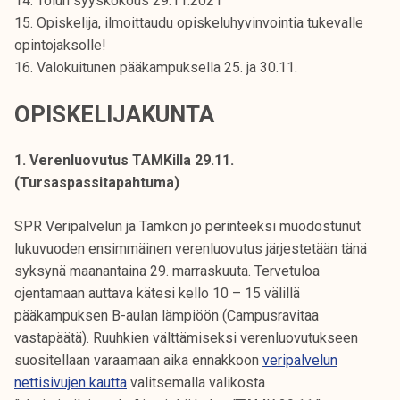
14. Tolun syyskokous 29.11.2021
k
15. Opiskelija, ilmoittaudu opiskeluhyvinvointia tukevalle
e
opintojaksolle!
l
16. Valokuitunen pääkampuksella 25. ja 30.11.
i
j
OPISKELIJAKUNTA
a
k
1. Verenluovutus TAMKilla 29.11.
u
(Tursaspassitapahtuma)
n
t
SPR Veripalvelun ja Tamkon jo perinteeksi muodostunut
a
lukuvuoden ensimmäinen verenluovutus järjestetään tänä
syksynä maanantaina 29. marraskuuta. Tervetuloa
ojentamaan auttava kätesi kello 10 – 15 välillä
pääkampuksen B-aulan lämpiöön (Campusravitaa
vastapäätä). Ruuhkien välttämiseksi verenluovutukseen
suositellaan varaamaan aika ennakkoon
veripalvelun
nettisivujen kautta
valitsemalla valikosta