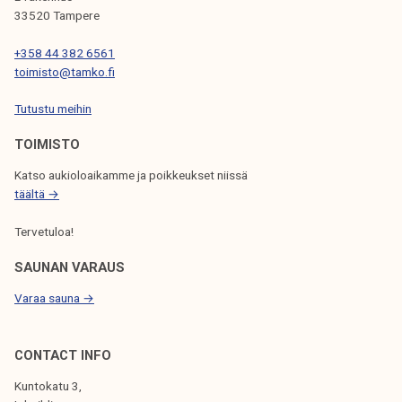
33520 Tampere
E
N
+358 44 382 6561
toimisto@tamko.fi
S
Tutustu meihin
E
L
TOIMISTO
A
Katso aukioloaikamme ja poikkeukset niissä
täältä →
U
S
Tervetuloa!
SAUNAN VARAUS
Varaa sauna →
CONTACT INFO
Kuntokatu 3,