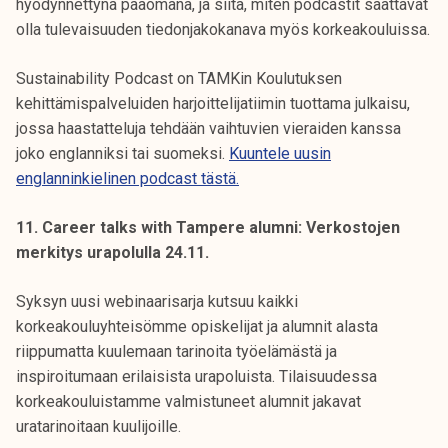
hyödynnettynä pääomana, ja siitä, miten podcastit saattavat
olla tulevaisuuden tiedonjakokanava myös korkeakouluissa.
Sustainability Podcast on TAMKin Koulutuksen
kehittämispalveluiden harjoittelijatiimin tuottama julkaisu,
jossa haastatteluja tehdään vaihtuvien vieraiden kanssa
joko englanniksi tai suomeksi.
Kuuntele uusin
englanninkielinen podcast tästä.
11. Career talks with Tampere alumni: Verkostojen
merkitys urapolulla 24.11.
Syksyn uusi webinaarisarja kutsuu kaikki
korkeakouluyhteisömme opiskelijat ja alumnit alasta
riippumatta kuulemaan tarinoita työelämästä ja
inspiroitumaan erilaisista urapoluista. Tilaisuudessa
korkeakouluistamme valmistuneet alumnit jakavat
uratarinoitaan kuulijoille.