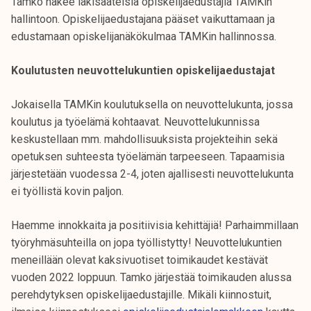
Tamko hakee lakisääteisiä opiskelijaedustajia TAMKin
hallintoon. Opiskelijaedustajana pääset vaikuttamaan ja
edustamaan opiskelijanäkökulmaa TAMKin hallinnossa.
Koulutusten neuvottelukuntien opiskelijaedustajat
Jokaisella TAMKin koulutuksella on neuvottelukunta, jossa
koulutus ja työelämä kohtaavat. Neuvottelukunnissa
keskustellaan mm. mahdollisuuksista projekteihin sekä
opetuksen suhteesta työelämän tarpeeseen. Tapaamisia
järjestetään vuodessa 2-4, joten ajallisesti neuvottelukunta
ei työllistä kovin paljon.
Haemme innokkaita ja positiivisia kehittäjiä! Parhaimmillaan
työryhmäsuhteilla on jopa työllistytty! Neuvottelukuntien
meneillään olevat kaksivuotiset toimikaudet kestävät
vuoden 2022 loppuun. Tamko järjestää toimikauden alussa
perehdytyksen opiskelijaedustajille. Mikäli kiinnostuit,