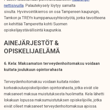
nettisivuilla
. Palautekysely löytyy samalta
sivulta. Hyvinvointikierros on osa Tampereen kaupungin,
Tamkon ja TREYn kumppanuusyhteistyötä, jonka tavoitteena
on kehittää Tamperetta kohti Suomen
opiskelijaystävällisintä kaupunkia.
AINEJÄRJESTÖT &
OPISKELIJAELÄMÄ
6. Kela: Maksamaton terveydenhoitomaksu voidaan
kuitata joulukuun opintorahasta
Terveydenhoitomaksu voidaan kuitata niiden
korkeakouluopiskelijoiden opintorahasta, jotka eivät ole
maksaneet maksua muistutuksesta huolimatta. Kela lähetti
lokakuun lopussa maksumuistutuksen opiskelijoille, jotka
eivät olleet maksaneet terveydenhoitomaksua ajoissa.