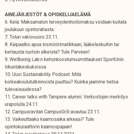
t
i
AINEJÄRJESTÖT & OPISKELIJAELÄMÄ
k
6. Kela: Maksamaton terveydenhoitomaksu voidaan kuitata
o
joulukuun opintorahasta
r
7. Tolun vakiovuoro 23.11.
k
8. Kaipaatko apua insinöörimatikkaan, lääkelaskuihin tai
e
kertausta ruotsin alkeista? Tule Parveen!
a
9. Wellbeing Lab:n kehonkoostumusmittaukset SportUnin
k
liikuntakeskuksissa
o
10. Uusi Sustainability Podcast: Mitä
u
korkeakoulututkinnoista puuttuu? Kuinka jaamme tietoa
l
tulevaisuudessa?
u
11. Career talks with Tampere alumni: Verkostojen merkitys
n
urapolulla 24.11.
o
12. Campusravitan CampusGrill avautuu 23.11.
p
13. Vaikeuttaako kaamosaika arkeasi? Tule
i
opintokuraattorin kaamospajaan!
s