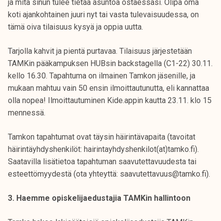
ja mitä sinun tulee tietää asuntoa ostaessasi. Olipa oma
koti ajankohtainen juuri nyt tai vasta tulevaisuudessa, on
tämä oiva tilaisuus kysyä ja oppia uutta.
Tarjolla kahvit ja pientä purtavaa. Tilaisuus järjestetään
TAMKin pääkampuksen HUBsin backstagella (C1-22) 30.11.
kello 16.30. Tapahtuma on ilmainen Tamkon jäsenille, ja
mukaan mahtuu vain 50 ensin ilmoittautunutta, eli kannattaa
olla nopea! Ilmoittautuminen Kide.appin kautta 23.11. klo 15
mennessä.
Tamkon tapahtumat ovat täysin häirintävapaita (tavoitat
häirintäyhdyshenkilöt: hairintayhdyshenkilot(at)tamko.fi).
Saatavilla lisätietoa tapahtuman saavutettavuudesta tai
esteettömyydestä (ota yhteyttä: saavutettavuus@tamko.fi).
3. Haemme opiskelijaedustajia TAMKin hallintoon