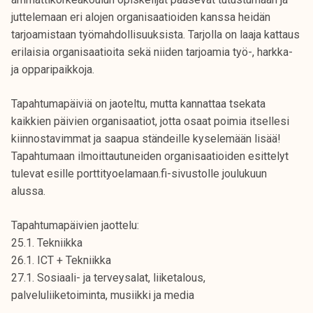
juttelemaan eri alojen organisaatioiden kanssa heidän
tarjoamistaan työmahdollisuuksista. Tarjolla on laaja kattaus
erilaisia organisaatioita sekä niiden tarjoamia työ-, harkka-
ja opparipaikkoja.
Tapahtumapäiviä on jaoteltu, mutta kannattaa tsekata
kaikkien päivien organisaatiot, jotta osaat poimia itsellesi
kiinnostavimmat ja saapua ständeille kyselemään lisää!
Tapahtumaan ilmoittautuneiden organisaatioiden esittelyt
tulevat esille porttityoelamaan.fi-sivustolle joulukuun
alussa.
Tapahtumapäivien jaottelu:
25.1. Tekniikka
26.1. ICT + Tekniikka
27.1. Sosiaali- ja terveysalat, liiketalous,
palveluliiketoiminta, musiikki ja media