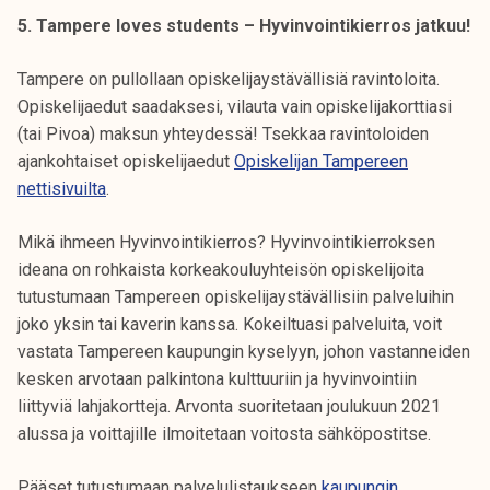
5. Tampere loves students – Hyvinvointikierros jatkuu!
Tampere on pullollaan opiskelijaystävällisiä ravintoloita.
Opiskelijaedut saadaksesi, vilauta vain opiskelijakorttiasi
(tai Pivoa) maksun yhteydessä! Tsekkaa ravintoloiden
ajankohtaiset opiskelijaedut
Opiskelijan Tampereen
nettisivuilta
.
Mikä ihmeen Hyvinvointikierros? Hyvinvointikierroksen
ideana on rohkaista korkeakouluyhteisön opiskelijoita
tutustumaan Tampereen opiskelijaystävällisiin palveluihin
joko yksin tai kaverin kanssa. Kokeiltuasi palveluita, voit
vastata Tampereen kaupungin kyselyyn, johon vastanneiden
kesken arvotaan palkintona kulttuuriin ja hyvinvointiin
liittyviä lahjakortteja. Arvonta suoritetaan joulukuun 2021
alussa ja voittajille ilmoitetaan voitosta sähköpostitse.
Pääset tutustumaan palvelulistaukseen
kaupungin