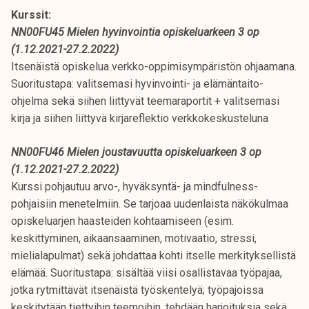
Kurssit:
NN00FU45 Mielen hyvinvointia opiskeluarkeen 3 op
(1.12.2021-27.2.2022)
Itsenäistä opiskelua verkko-oppimisympäristön ohjaamana.
Suoritustapa: valitsemasi hyvinvointi- ja elämäntaito-
ohjelma sekä siihen liittyvät teemaraportit + valitsemasi
kirja ja siihen liittyvä kirjareflektio verkkokeskusteluna
NN00FU46 Mielen joustavuutta opiskeluarkeen 3 op
(1.12.2021-27.2.2022)
Kurssi pohjautuu arvo-, hyväksyntä- ja mindfulness-
pohjaisiin menetelmiin. Se tarjoaa uudenlaista näkökulmaa
opiskeluarjen haasteiden kohtaamiseen (esim.
keskittyminen, aikaansaaminen, motivaatio, stressi,
mielialapulmat) sekä johdattaa kohti itselle merkityksellistä
elämää. Suoritustapa: sisältää viisi osallistavaa työpajaa,
jotka rytmittävät itsenäistä työskentelyä; työpajoissa
keskitytään tiettyihin teemoihin, tehdään harjoituksia sekä