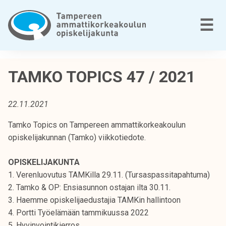
Siirry
sisältöön
V
☰
T
a
TAMKO TOPICS 47 / 2021
m
p
22.11.2021
e
r
Tamko Topics on Tampereen ammattikorkeakoulun
e
opiskelijakunnan (Tamko) viikkotiedote.
e
n
OPISKELIJAKUNTA
a
1. Verenluovutus TAMKilla 29.11. (Tursaspassitapahtuma)
m
2. Tamko & OP: Ensiasunnon ostajan ilta 30.11.
m
3. Haemme opiskelijaedustajia TAMKin hallintoon
a
4. Portti Työelämään tammikuussa 2022
t
5. Hyvinvointikierros