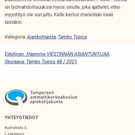
on työmahdollisuuksia myös sinulle, joka ajattelet, ettei
myyntityö ole sun juttu. Kalle kertoo mielellään lisää
tästäkin.
Kategoria:
Ajankohtaista
,
Tamko Topics
A
Edellinen:
Haemme VIESTINNÄN ASIANTUNTIJAA
Seuraava:
Tamko Topics 48 / 2021
R
T
I
K
K
E
YHTEYSTIEDOT
L
Kuntokatu 3,
I
L-rakennus