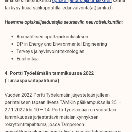
ilmaise kiinnostuksesi
opiskelijaedustajalomakkeen
kautta
tai kysy lisää sähköpostilla: edunvalvonta(at)tamko.fi
Haemme opiskelijaedustajia seuraaviin neuvottelukuntiin:
Ammatillisen opettajankoulutuksen
DP in Energy and Environmental Engineering
Terveys ja hyvinvointiteknologian
Ensihoitaja
4. Portti Työelämään tammikuussa 2022
(Tursaspassitapahtuma)
Vuoden 2022 Portti Työelämään järjestetään jälleen
perinteiseen tapaan livenä TAMKin pääkampuksella 25. –
27.1.2022 klo 10 – 14. Portti Työelämään on vuosittain
tammikuussa järjestettävä matalan kynnyksen
rekrytointitapahtuma, jossa Tampereen
ammattikorkeakoulun opiskelijat pääsevät tutustumaan ja