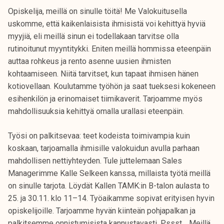
Opiskelija, meillä on sinulle töitä! Me Valokuitusella
uskomme, että kaikenlaisista ihmisistä voi kehittyä hyviä
myyjiä, eli meillä sinun ei todellakaan tarvitse olla
rutinoitunut myyntitykki. Eniten meillä hommissa eteenpäin
auttaa rohkeus ja rento asenne uusien ihmisten
kohtaamiseen. Niitä tarvitset, kun tapaat ihmisen hänen
kotiovellaan. Koulutamme työhön ja saat tueksesi kokeneen
esihenkilön ja erinomaiset tiimikaverit. Tarjoamme myös
mahdollisuuksia kehittyä omalla urallasi eteenpäin.
Työsi on palkitsevaa: teet kodeista toimivampia kuin
koskaan, tarjoamalla ihmisille valokuidun avulla parhaan
mahdollisen nettiyhteyden. Tule juttelemaan Sales
Managerimme Kalle Selkeen kanssa, millaista työtä meillä
on sinulle tarjota. Löydät Kallen TAMK:in B-talon aulasta to
25. ja 30.11. klo 11–14. Työaikamme sopivat erityisen hyvin
opiskelijoille. Tarjoamme hyvän kiinteän pohjapalkan ja
palkitsemme onnistumisista kannustavasti. Pssst… Meillä