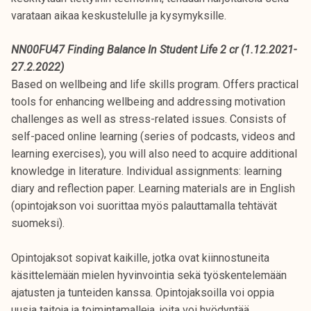
varataan aikaa keskustelulle ja kysymyksille.
NN00FU47 Finding Balance In Student Life 2 cr (1.12.2021-
27.2.2022)
Based on wellbeing and life skills program. Offers practical
tools for enhancing wellbeing and addressing motivation
challenges as well as stress-related issues. Consists of
self-paced online learning (series of podcasts, videos and
learning exercises), you will also need to acquire additional
knowledge in literature. Individual assignments: learning
diary and reflection paper. Learning materials are in English
(opintojakson voi suorittaa myös palauttamalla tehtävät
suomeksi).
Opintojaksot sopivat kaikille, jotka ovat kiinnostuneita
käsittelemään mielen hyvinvointia sekä työskentelemään
ajatusten ja tunteiden kanssa. Opintojaksoilla voi oppia
uusia taitoja ja toimintamalleja, joita voi hyödyntää