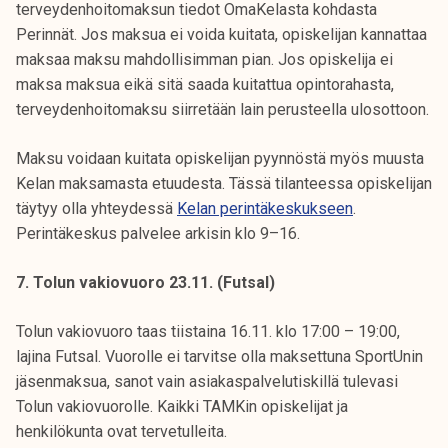
terveydenhoitomaksun tiedot OmaKelasta kohdasta
Perinnät. Jos maksua ei voida kuitata, opiskelijan kannattaa
maksaa maksu mahdollisimman pian. Jos opiskelija ei
maksa maksua eikä sitä saada kuitattua opintorahasta,
terveydenhoitomaksu siirretään lain perusteella ulosottoon.
Maksu voidaan kuitata opiskelijan pyynnöstä myös muusta
Kelan maksamasta etuudesta. Tässä tilanteessa opiskelijan
täytyy olla yhteydessä
Kelan perintäkeskukseen
.
Perintäkeskus palvelee arkisin klo 9–16.
7. Tolun vakiovuoro 23.11. (Futsal)
Tolun vakiovuoro taas tiistaina 16.11. klo 17:00 – 19:00,
lajina Futsal. Vuorolle ei tarvitse olla maksettuna SportUnin
jäsenmaksua, sanot vain asiakaspalvelutiskillä tulevasi
Tolun vakiovuorolle. Kaikki TAMKin opiskelijat ja
henkilökunta ovat tervetulleita.