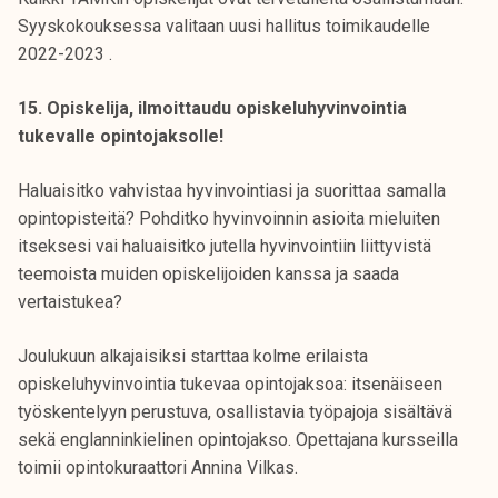
Syyskokouksessa valitaan uusi hallitus toimikaudelle
2022-2023 .
15. Opiskelija, ilmoittaudu opiskeluhyvinvointia
tukevalle opintojaksolle!
Haluaisitko vahvistaa hyvinvointiasi ja suorittaa samalla
opintopisteitä? Pohditko hyvinvoinnin asioita mieluiten
itseksesi vai haluaisitko jutella hyvinvointiin liittyvistä
teemoista muiden opiskelijoiden kanssa ja saada
vertaistukea?
Joulukuun alkajaisiksi starttaa kolme erilaista
opiskeluhyvinvointia tukevaa opintojaksoa: itsenäiseen
työskentelyyn perustuva, osallistavia työpajoja sisältävä
sekä englanninkielinen opintojakso. Opettajana kursseilla
toimii opintokuraattori Annina Vilkas.