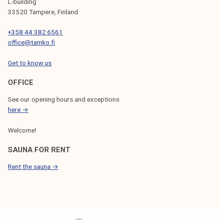
L-building
33520 Tampere, Finland
+358 44 382 6561
office@tamko.fi
Get to know us
OFFICE
See our opening hours and exceptions
here →
Welcome!
SAUNA FOR RENT
Rent the sauna →