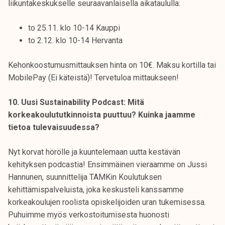
liikuntakeskukselle seuraavanlaisella aikataululla:
to 25.11. klo 10-14 Kauppi
to 2.12. klo 10-14 Hervanta
Kehonkoostumusmittauksen hinta on 10€. Maksu kortilla tai
MobilePay (Ei käteistä)! Tervetuloa mittaukseen!
10. Uusi Sustainability Podcast: Mitä
korkeakoulututkinnoista puuttuu? Kuinka jaamme
tietoa tulevaisuudessa?
Nyt korvat hörölle ja kuuntelemaan uutta kestävän
kehityksen podcastia! Ensimmäinen vieraamme on Jussi
Hannunen, suunnittelija TAMKin Koulutuksen
kehittämispalveluista, joka keskusteli kanssamme
korkeakoulujen roolista opiskelijoiden uran tukemisessa.
Puhuimme myös verkostoitumisesta huonosti