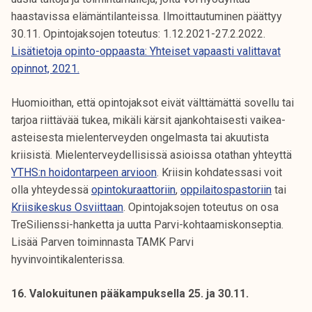
haastavissa elämäntilanteissa. Ilmoittautuminen päättyy
30.11. Opintojaksojen toteutus: 1.12.2021-27.2.2022.
Lisätietoja opinto-oppaasta: Yhteiset vapaasti valittavat
opinnot, 2021.
Huomioithan, että opintojaksot eivät välttämättä sovellu tai
tarjoa riittävää tukea, mikäli kärsit ajankohtaisesti vaikea-
asteisesta mielenterveyden ongelmasta tai akuutista
kriisistä. Mielenterveydellisissä asioissa otathan yhteyttä
YTHS:n hoidontarpeen arvioon
. Kriisin kohdatessasi voit
olla yhteydessä
opintokuraattoriin
,
oppilaitospastoriin
tai
Kriisikeskus Osviittaan
. Opintojaksojen toteutus on osa
TreSilienssi-hanketta ja uutta Parvi-kohtaamiskonseptia.
Lisää Parven toiminnasta TAMK Parvi
hyvinvointikalenterissa.
16. Valokuitunen pääkampuksella 25. ja 30.11.