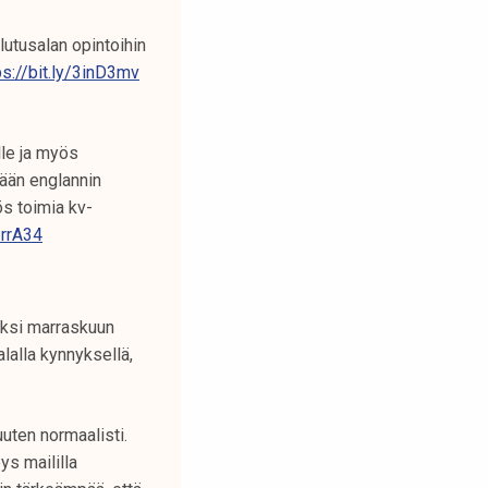
lutusalan opintoihin
ps://bit.ly/3inD3mv
lle ja myös
ään englannin
ös toimia kv-
6rrA34
eksi marraskuun
lalla kynnyksellä,
uten normaalisti.
ys maililla