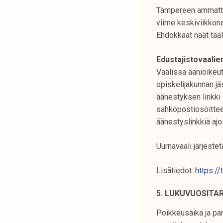
Tampereen ammattik
viime keskiviikkona
Ehdokkaat näät tääl
Edustajistovaalie
Vaalissa äänioikeu
opiskelijakunnan jä
äänestyksen linkki 
sähköpostiosoittees
äänestyslinkkiä ajo
Uurnavaali järjeste
Lisätiedot:
https://
5. LUKUVUOSITA
Poikkeusaika ja pan