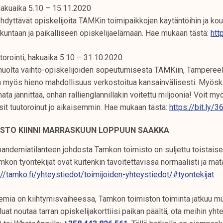
 hakuaika 5.10 – 15.11.2020
ehdyttävät opiskelijoita TAMKin toimipaikkojen käytäntöihin ja kou
kuntaan ja paikalliseen opiskelijaelämään. Hae mukaan tästä:
htt
orointi, hakuaika 5.10 – 31.10.2020
t huolta vaihto-opiskelijoiden sopeutumisesta TAMKiin, Tamperee
myös hieno mahdollisuus verkostoitua kansainvälisesti. Myösk
nata jännittää, onhan rallienglannillakin voitettu miljoonia! Voit my
lisit tuutoroinut jo aikaisemmin. Hae mukaan tästä:
https://bit.ly/3
ISTO KIINNI MARRASKUUN LOPPUUN SAAKKA
pandemiatilanteen johdosta Tamkon toimisto on suljettu toistais
kon työntekijät ovat kuitenkin tavoitettavissa normaalisti ja mata
://tamko.fi/yhteystiedot/toimijoiden-yhteystiedot/#tyontekijat
mia on kiihtymisvaiheessa, Tamkon toimiston toiminta jatkuu mu
at noutaa tarran opiskelijakorttiisi paikan päältä, ota meihin yhte