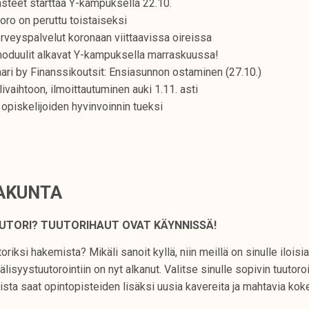
steet starttaa Y-kampuksella 22.10.
oro on peruttu toistaiseksi
erveyspalvelut koronaan viittaavissa oireissa
oduulit alkavat Y-kampuksella marraskuussa!
ri by Finanssikoutsit: Ensiasunnon ostaminen (27.10.)
ivaihtoon, ilmoittautuminen auki 1.11. asti
opiskelijoiden hyvinvoinnin tueksi
JAKUNTA
UUTORI? TUUTORIHAUT OVAT KÄYNNISSÄ!
oriksi hakemista? Mikäli sanoit kyllä, niin meillä on sinulle iloisia
älisyystuutorointiin on nyt alkanut. Valitse sinulle sopivin tuutor
sta saat opintopisteiden lisäksi uusia kavereita ja mahtavia ko