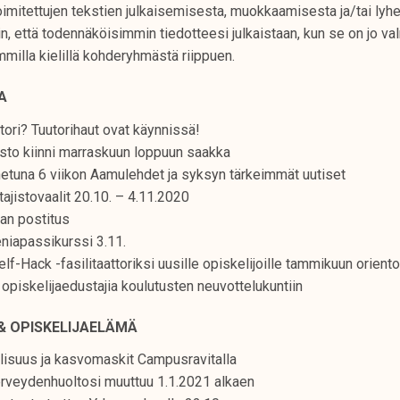
oimitettujen tekstien julkaisemisesta, muokkaamisesta ja/tai lyh
n, että todennäköisimmin tiedotteesi julkaistaan, kun se on jo valm
illa kielillä kohderyhmästä riippuen.
A
tori? Tuutorihaut ovat käynnissä!
sto kiinni marraskuun loppuun saakka
etuna 6 viikon Aamulehdet ja syksyn tärkeimmät uutiset
jistovaalit 20.10. – 4.11.2020
an postitus
niapassikurssi 3.11.
lf-Hack -fasilitaattoriksi uusille opiskelijoille tammikuun orientoi
piskelijaedustajia koulutusten neuvottelukuntiin
& OPISKELIJAELÄMÄ
lisuus ja kasvomaskit Campusravitalla
erveydenhuoltosi muuttuu 1.1.2021 alkaen