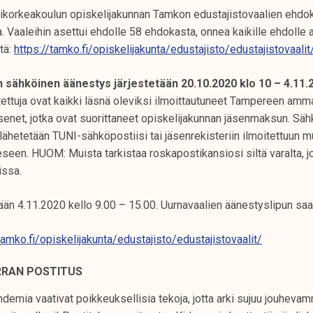
orkeakoulun opiskelijakunnan Tamkon edustajistovaalien ehdok
. Vaaleihin asettui ehdolle 58 ehdokasta, onnea kaikille ehdolle a
tä:
https://tamko.fi/opiskelijakunta/edustajisto/edustajistovaalit
n sähköinen äänestys järjestetään 20.10.2020 klo 10 – 4.11.2
tettuja ovat kaikki läsnä oleviksi ilmoittautuneet Tampereen amm
senet, jotka ovat suorittaneet opiskelijakunnan jäsenmaksun. Sä
lähetetään TUNI-sähköpostiisi tai jäsenrekisteriin ilmoitettuun 
een. HUOM: Muista tarkistaa roskapostikansiosi siltä varalta, j
issa.
tään 4.11.2020 kello 9.00 – 15.00. Uurnavaalien äänestyslipun saa
tamko.fi/opiskelijakunta/edustajisto/edustajistovaalit/
RRAN POSTITUS
demia vaativat poikkeuksellisia tekoja, jotta arki sujuu jouhevam