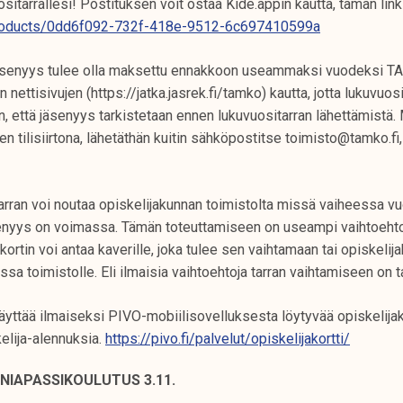
sitarrallesi! Postituksen voit ostaa Kide.appin kautta, tämän link
/products/0dd6f092-732f-418e-9512-6c697410599a
äsenyys tulee olla maksettu ennakkoon useammaksi vuodeksi TAI 
nettisivujen (https://jatka.jasrek.fi/tamko) kautta, jotta lukuvuos
n, että jäsenyys tarkistetaan ennen lukuvuositarran lähettämistä. 
 tilisiirtona, lähetäthän kuitin sähköpostitse toimisto@tamko.fi
ran voi noutaa opiskelijakunnan toimistolta missä vaiheessa vu
senyys on voimassa. Tämän toteuttamiseen on useampi vaihtoehto:
jakortin voi antaa kaverille, joka tulee sen vaihtamaan tai opiskelija
a toimistolle. Eli ilmaisia vaihtoehtoja tarran vaihtamiseen on ta
yttää ilmaiseksi PIVO-mobiilisovelluksesta löytyvää opiskelijak
elija-alennuksia.
https://pivo.fi/palvelut/opiskelijakortti/
NIAPASSIKOULUTUS 3.11.