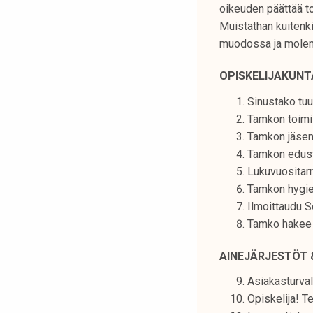
oikeuden päättää t
t
Muistathan kuitenki
i
muodossa ja molemm
k
o
OPISKELIJAKUNT
r
k
Sinustako tuu
e
Tamkon toimi
a
Tamkon jäsen
k
Tamkon edusta
o
Lukuvuositarr
u
Tamkon hygie
l
Ilmoittaudu Se
u
Tamko hakee o
n
o
AINEJÄRJESTÖT 
p
Asiakasturval
i
Opiskelija! T
s