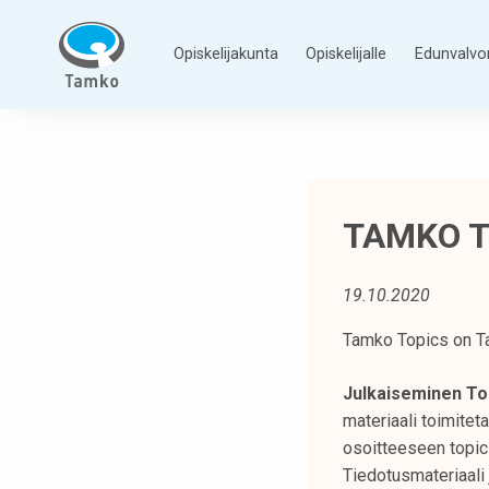
Siirry
sisältöön
Opiskelijakunta
Opiskelijalle
Edunvalvo
T
a
m
p
TAMKO T
e
r
e
19.10.2020
e
n
Tamko Topics on Ta
a
Julkaiseminen To
m
materiaali toimitet
m
osoitteeseen topics
a
Tiedotusmateriaali
t