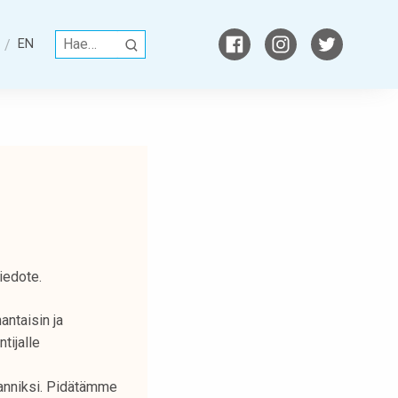
H
EN
H
a
A
k
K
u
U
:
iedote.
ntaisin ja
tijalle
lanniksi. Pidätämme