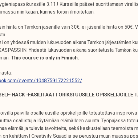
gieniapassikurssille 3.11.! Kurssilla pääset suorittamaan virall
oimassa niin kauan, kunnes toisin ilmoitetaan.
n hinta on Tamkon jäsenille vain 30€, ei-jäsenille hinta on 50€. V
ta.
si on yhdessä muiden lukuvuoden aikana Tamkon järjestämien ku
PASSIIN. Yhdestä lukuvuoden aikana suoritetusta Tamkon kur
iman.
This course is only in Finnish.
masta:
book.com/events/1048759172221552/
SELF-HACK -FASILITAATTORIKSI UUSILLE OPISKELIJOILLE
ivilla päivillä osalle uusille opiskelijoille toteutettava inspiroiva
 auttaa osallistujia löytämään elämälleen suunta. Työpajassa toteu
maa elämää ja tulevia tavoitteita, sekä keskustellaan teemoista 
n on kehittänyt Creativity Squad ja se perustuu muun muassa pos