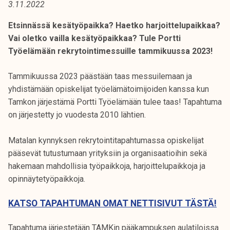
3.11.2022
t
i
Etsinnässä kesätyöpaikka? Haetko harjoittelupaikkaa?
k
Vai oletko vailla kesätyöpaikkaa? Tule Portti
o
Työelämään rekrytointimessuille tammikuussa 2023!
r
k
Tammikuussa 2023 päästään taas messuilemaan ja
e
yhdistämään opiskelijat työelämätoimijoiden kanssa kun
a
Tamkon järjestämä Portti Työelämään tulee taas! Tapahtuma
k
on järjestetty jo vuodesta 2010 lähtien.
o
u
Matalan kynnyksen rekrytointitapahtumassa opiskelijat
l
pääsevät tutustumaan yrityksiin ja organisaatioihin sekä
u
hakemaan mahdollisia työpaikkoja, harjoittelupaikkoja ja
n
opinnäytetyöpaikkoja.
o
p
KATSO TAPAHTUMAN OMAT
NETTISIVUT TÄSTÄ!
i
s
Tapahtuma järjestetään TAMKin pääkampuksen aulatiloissa