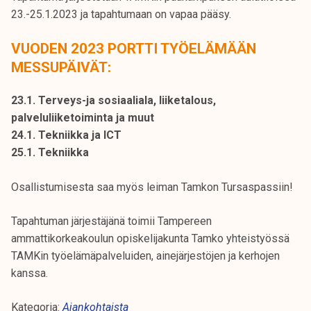
k
23.-25.1.2023 ja tapahtumaan on vapaa pääsy.
e
l
VUODEN 2023 PORTTI TYÖELÄMÄÄN
i
MESSUPÄIVÄT:
j
a
23.1. Terveys-ja sosiaaliala, liiketalous,
k
palveluliiketoiminta ja muut
u
24.1. Tekniikka ja ICT
n
25.1. Tekniikka
t
a
Osallistumisesta saa myös leiman Tamkon Tursaspassiin!
Tapahtuman järjestäjänä toimii Tampereen
ammattikorkeakoulun opiskelijakunta Tamko yhteistyössä
TAMKin työelämäpalveluiden, ainejärjestöjen ja kerhojen
kanssa.
Kategoria:
Ajankohtaista