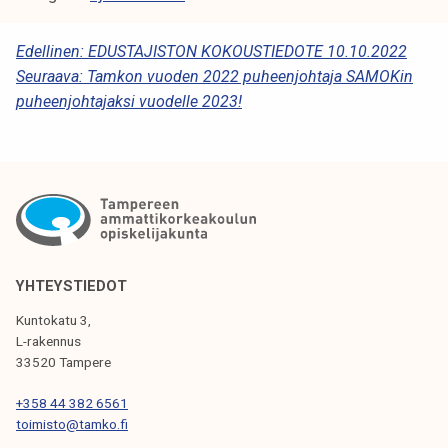
A
Edellinen:
EDUSTAJISTON KOKOUSTIEDOTE 10.10.2022
Seuraava:
Tamkon vuoden 2022 puheenjohtaja SAMOKin
R
puheenjohtajaksi vuodelle 2023!
T
I
K
K
E
L
YHTEYSTIEDOT
I
Kuntokatu 3,
L-rakennus
E
33520 Tampere
N
+358 44 382 6561
S
toimisto@tamko.fi