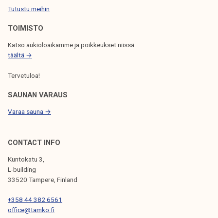
E
Tutustu meihin
L
TOIMISTO
A
Katso aukioloaikamme ja poikkeukset niissä
U
täältä →
S
Tervetuloa!
SAUNAN VARAUS
Varaa sauna →
CONTACT INFO
Kuntokatu 3,
L-building
33520 Tampere, Finland
+358 44 382 6561
office@tamko.fi