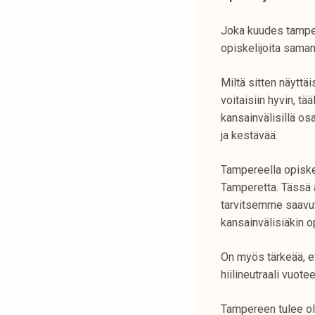
t
i
Joka kuudes tamper
k
opiskelijoita saman
o
r
Miltä sitten näyttä
k
voitaisiin hyvin, t
e
kansainvälisillä osa
a
ja kestävää.
k
o
Tampereella opiskel
u
Tamperetta. Tässä a
l
tarvitsemme saavute
u
kansainvälisiäkin op
n
o
On myös tärkeää, et
p
hiilineutraali vuo
i
s
Tampereen tulee ol