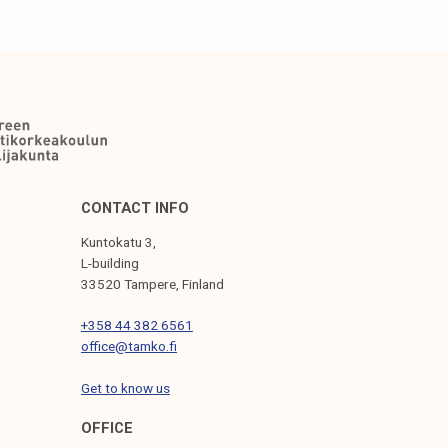
CONTACT INFO
Kuntokatu 3,
L-building
33520 Tampere, Finland
+358 44 382 6561
office@tamko.fi
Get to know us
OFFICE