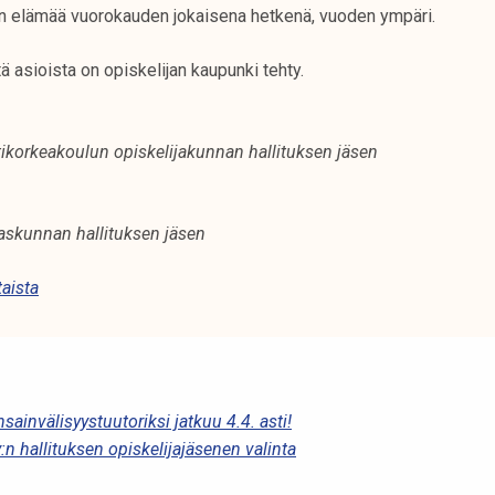
n elämää vuorokauden jokaisena hetkenä, vuoden ympäri.
asioista on opiskelijan kaupunki tehty.
orkeakoulun opiskelijakunnan hallituksen jäsen
askunnan hallituksen jäsen
aista
ainvälisyystuutoriksi jatkuu 4.4. asti!
n hallituksen opiskelijajäsenen valinta