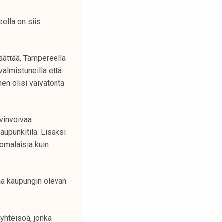
ella on siis
päättää, Tampereella
valmistuneilla että
nen olisi vaivatonta
yvinvoivaa
aupunkitila. Lisäksi
uomalaisia kuin
kaa kaupungin olevan
yhteisöä, jonka