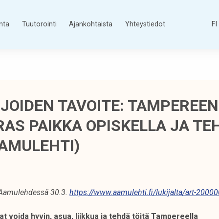
nta
Tuutorointi
Ajankohtaista
Yhteystiedot
FI
IJOIDEN TAVOITE: TAMPEREEN
RAS PAIKKA OPISKELLA JA TE
AAMULEHTI)
u Aamulehdessä 30.3.
https://www.aamulehti.fi/lukijalta/art-200
at voida hyvin, asua, liikkua ja tehdä töitä Tampereella