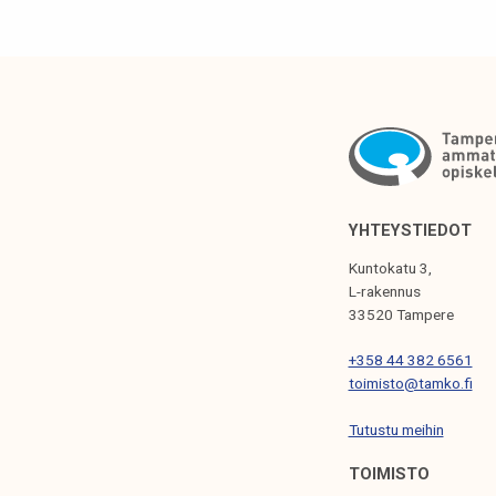
T
I
K
K
E
L
I
YHTEYSTIEDOT
E
Kuntokatu 3,
N
L-rakennus
33520 Tampere
S
+358 44 382 6561
E
toimisto@tamko.fi
L
Tutustu meihin
A
U
TOIMISTO