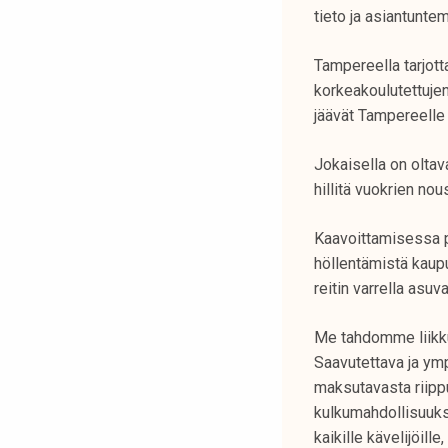
k
tieto ja asiantunt
e
l
Tampereella tarjot
i
korkeakoulutettujen
j
jäävät Tampereelle 
a
Jokaisella on olta
k
hillitä vuokrien no
u
n
Kaavoittamisessa p
t
höllentämistä kaupu
a
reitin varrella asuv
Me tahdomme liikkua
Saavutettava ja ymp
maksutavasta riipp
kulkumahdollisuuksi
kaikille kävelijöille