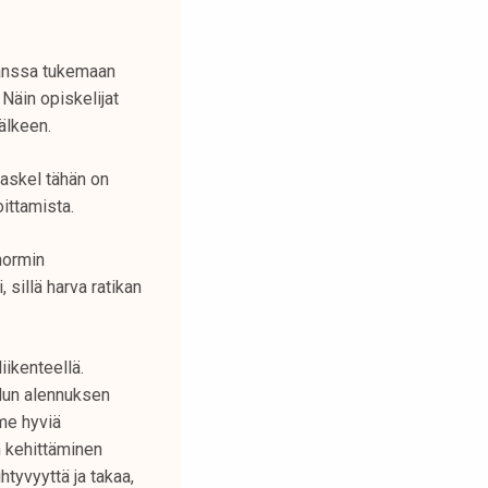
kanssa tukemaan
Näin opiskelijat
älkeen.
askel tähän on
ittamista.
normin
sillä harva ratikan
iikenteellä.
ilun alennuksen
me hyviä
n kehittäminen
ihtyvyyttä ja takaa,