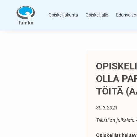
Siirry
sisältöön
Opiskelijakunta
Opiskelijalle
Edunvalvo
T
a
m
p
OPISKEL
e
r
OLLA PA
e
e
TÖITÄ (
n
a
30.3.2021
m
m
Teksti on julkaist
a
t
Opiskelijat haluav