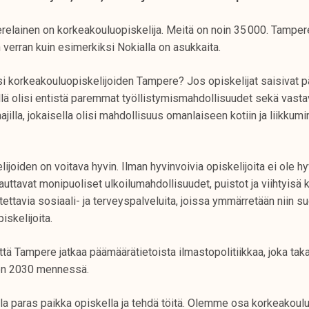
elainen on korkeakouluopiskelija. Meitä on noin 35 000. Tampere
 verran kuin esimerkiksi Nokialla on asukkaita.
isi korkeakouluopiskelijoiden Tampere? Jos opiskelijat saisivat 
äällä olisi entistä paremmat työllistymismahdollisuudet sekä vasta
ajilla, jokaisella olisi mahdollisuus omanlaiseen kotiin ja liikkumi
ijoiden on voitava hyvin. Ilman hyvinvoivia opiskelijoita ei ole h
uttavat monipuoliset ulkoilumahdollisuudet, puistot ja viihtyisä k
ttavia sosiaali- ja terveyspalveluita, joissa ymmärretään niin s
iskelijoita.
tä Tampere jatkaa päämäärätietoista ilmastopolitiikkaa, joka ta
teen 2030 mennessä.
la paras paikka opiskella ja tehdä töitä. Olemme osa korkeakoulu