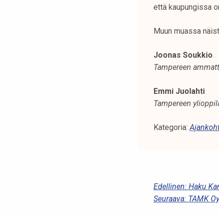
että kaupungissa o
Muun muassa näistä 
Joonas Soukkio
Tampereen ammattik
Emmi Juolahti
Tampereen ylioppil
Kategoria:
Ajankoht
A
Edellinen:
Haku Kans
Seuraava:
TAMK Oy:
R