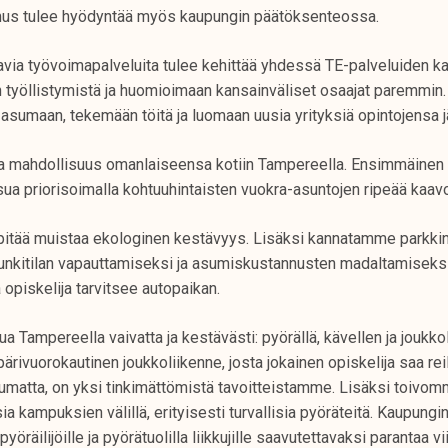
emus tulee hyödyntää myös kaupungin päätöksenteossa.
tavia työvoimapalveluita tulee kehittää yhdessä TE-palveluiden 
 työllistymistä ja huomioimaan kansainväliset osaajat paremmin. 
asumaan, tekemään töitä ja luomaan uusia yrityksiä opintojensa j
va mahdollisuus omanlaiseensa kotiin Tampereella. Ensimmäinen 
usua priorisoimalla kohtuuhintaisten vuokra-asuntojen ripeää kaavo
itää muistaa ekologinen kestävyys. Lisäksi kannatamme parkki
nkitilan vapauttamiseksi ja asumiskustannusten madaltamiseksi, 
a opiskelija tarvitsee autopaikan.
 Tampereella vaivatta ja kestävästi: pyörällä, kävellen ja joukkol
ärivuorokautinen joukkoliikenne, josta jokainen opiskelija saa re
umatta, on yksi tinkimättömistä tavoitteistamme. Lisäksi toivom
a kampuksien välillä, erityisesti turvallisia pyöräteitä. Kaupungi
, pyöräilijöille ja pyörätuolilla liikkujille saavutettavaksi parantaa vi