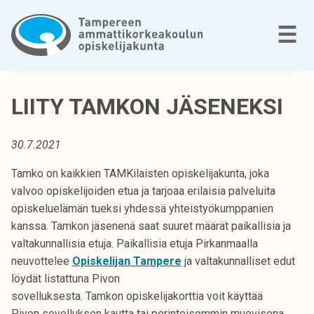
Siirry
sisältöön
V
☰
T
a
LIITY TAMKON JÄSENEKSI
m
p
30.7.2021
e
r
Tamko on kaikkien TAMKilaisten opiskelijakunta, joka
e
valvoo opiskelijoiden etua ja tarjoaa erilaisia palveluita
e
opiskeluelämän tueksi yhdessä yhteistyökumppanien
n
kanssa. Tamkon jäsenenä saat suuret määrät paikallisia ja
a
valtakunnallisia etuja. Paikallisia etuja Pirkanmaalla
m
neuvottelee
Opiskelijan Tampere
ja valtakunnalliset edut
m
löydät listattuna Pivon
a
sovelluksesta. Tamkon opiskelijakorttia voit käyttää
t
Pivon sovelluksen kautta tai perinteisemmin muovisena