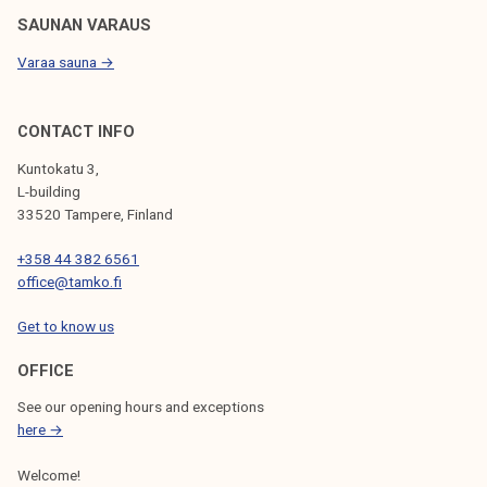
SAUNAN VARAUS
Varaa sauna →
CONTACT INFO
Kuntokatu 3,
L-building
33520 Tampere, Finland
+358 44 382 6561
office@tamko.fi
Get to know us
OFFICE
See our opening hours and exceptions
here →
Welcome!