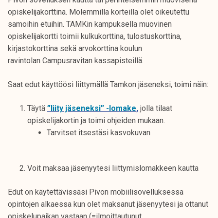
t
opiskelijakorttina. Molemmilla korteilla olet oikeutettu
i
samoihin etuihin. TAMKin kampuksella muovinen
k
opiskelijakortti toimii kulkukorttina, tulostuskorttina,
o
kirjastokorttina sekä arvokorttina koulun
r
ravintolan Campusravitan kassapisteillä.
k
e
Saat edut käyttöösi liittymällä Tamkon jäseneksi, toimi näin:
a
k
Täytä
”liity jäseneksi” -lomake
,
jolla tilaat
o
opiskelijakortin ja toimi ohjeiden mukaan.
u
Tarvitset itsestäsi kasvokuvan
l
u
n
Voit maksaa jäsenyytesi liittymislomakkeen kautta
o
p
Edut on käytettävissäsi Pivon mobiilisovelluksessa
i
opintojen alkaessa kun olet maksanut jäsenyytesi ja ottanut
s
opiskelupaikan vastaan (=ilmoittautunut