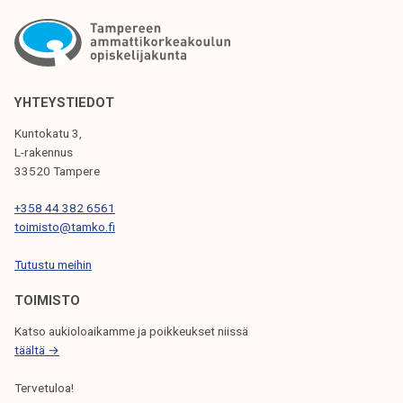
K
K
E
L
YHTEYSTIEDOT
I
Kuntokatu 3,
L-rakennus
E
33520 Tampere
N
+358 44 382 6561
S
toimisto@tamko.fi
E
Tutustu meihin
L
TOIMISTO
A
Katso aukioloaikamme ja poikkeukset niissä
U
täältä →
S
Tervetuloa!