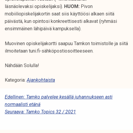
k
läsnäolevaksi opiskelijaksi).
HUOM:
Pivon
e
mobiiliopiskelijakortin saat siis käyttöösi alkaen siitä
l
päivästä, kun opintosi konkreettisesti alkavat (ryhmäsi
i
ensimmäinen lähipäivä kampuksella).
j
a
Muovinen opiskelijakortti saapuu Tamkon toimistolle ja siitä
k
ilmoitetaan tuni.fi-sähköpostiosoitteeseen.
u
n
Nähdään Solulla!
t
a
Kategoria:
Ajankohtaista
A
Edellinen:
Tamko palvelee kesällä juhannukseen asti
normaalisti etänä
R
Seuraava:
Tamko Topics 32 / 2021
T
I