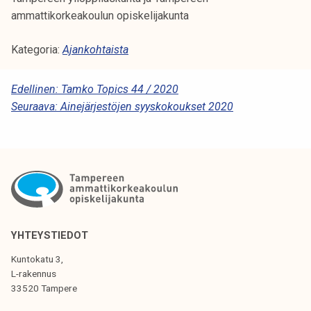
ammattikorkeakoulun opiskelijakunta
Kategoria:
Ajankohtaista
A
Edellinen:
Tamko Topics 44 / 2020
Seuraava:
Ainejärjestöjen syyskokoukset 2020
R
T
I
K
K
E
YHTEYSTIEDOT
L
Kuntokatu 3,
I
L-rakennus
33520 Tampere
E