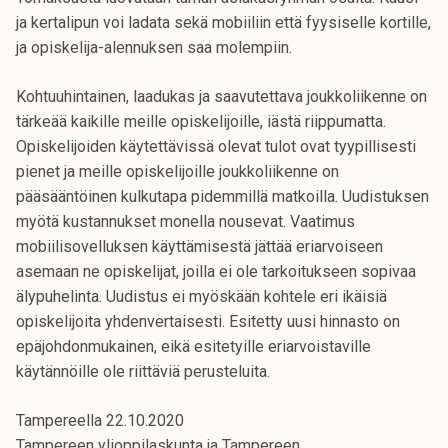
ja kertalipun voi ladata sekä mobiiliin että fyysiselle kortille,
ja opiskelija-alennuksen saa molempiin.
Kohtuuhintainen, laadukas ja saavutettava joukkoliikenne on
tärkeää kaikille meille opiskelijoille, iästä riippumatta.
Opiskelijoiden käytettävissä olevat tulot ovat tyypillisesti
pienet ja meille opiskelijoille joukkoliikenne on
pääsääntöinen kulkutapa pidemmillä matkoilla. Uudistuksen
myötä kustannukset monella nousevat. Vaatimus
mobiilisovelluksen käyttämisestä jättää eriarvoiseen
asemaan ne opiskelijat, joilla ei ole tarkoitukseen sopivaa
älypuhelinta. Uudistus ei myöskään kohtele eri ikäisiä
opiskelijoita yhdenvertaisesti. Esitetty uusi hinnasto on
epäjohdonmukainen, eikä esitetyille eriarvoistaville
käytännöille ole riittäviä perusteluita.
Tampereella 22.10.2020
Tampereen ylioppilaskunta ja Tampereen