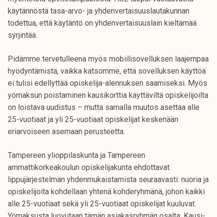
k
käytännöstä tasa-arvo- ja yhdenvertaisuuslautakunnan
e
todettua, että käytäntö on yhdenvertaisuuslain kieltämää
l
syrjintää.
i
j
Pidämme tervetulleena myös mobiilisovelluksen laajempaa
a
hyödyntämistä, vaikka katsomme, että sovelluksen käyttöä
k
ei tulisi edellyttää opiskelija-alennuksen saamiseksi. Myös
u
yömaksun poistaminen kausikorttia käyttäviltä opiskelijoilta
n
on loistava uudistus – mutta samalla muutos asettaa alle
t
25-vuotiaat ja yli 25-vuotiaat opiskelijat keskenään
a
eriarvoiseen asemaan perusteetta.
Tampereen ylioppilaskunta ja Tampereen
ammattikorkeakoulun opiskelijakunta ehdottavat
lippujärjestelmän yhdenmukaistamista seuraavasti: nuoria ja
opiskelijoita kohdellaan yhtenä kohderyhmänä, johon kaikki
alle 25-vuotiaat sekä yli 25-vuotiaat opiskelijat kuuluvat.
Yömaksusta luovutaan tämän asiakasryhmän osalta. Kausi-