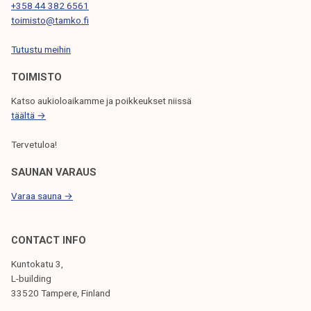
N
+358 44 382 6561
toimisto@tamko.fi
S
Tutustu meihin
E
L
TOIMISTO
A
Katso aukioloaikamme ja poikkeukset niissä
täältä →
U
S
Tervetuloa!
SAUNAN VARAUS
Varaa sauna →
CONTACT INFO
Kuntokatu 3,
L-building
33520 Tampere, Finland