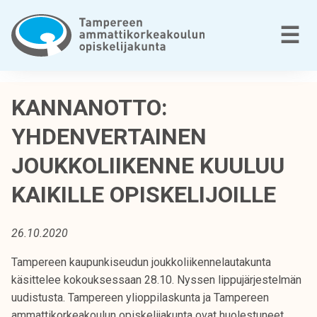
Siirry
sisältöön
V
☰
T
a
KANNANOTTO:
m
YHDENVERTAINEN
p
e
JOUKKOLIIKENNE KUULUU
r
e
KAIKILLE OPISKELIJOILLE
e
n
26.10.2020
a
m
Tampereen kaupunkiseudun joukkoliikennelautakunta
m
käsittelee kokouksessaan 28.10. Nyssen lippujärjestelmän
a
uudistusta. Tampereen ylioppilaskunta ja Tampereen
t
ammattikorkeakoulun opiskelijakunta ovat huolestuneet