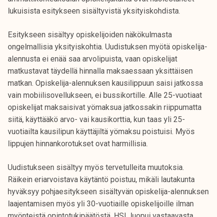
t
lukuisista esitykseen sisältyvistä yksityiskohdista.
i
k
Esitykseen sisältyy opiskelijoiden näkökulmasta
o
ongelmallisia yksityiskohtia. Uudistuksen myötä opiskelija-
r
alennusta ei enää saa arvolipuista, vaan opiskelijat
k
matkustavat täydellä hinnalla maksaessaan yksittäisen
e
matkan. Opiskelija-alennuksen kausilippuun saisi jatkossa
a
vain mobiilisovellukseen, ei bussikortille. Alle 25-vuotiaat
k
opiskelijat maksaisivat yömaksua jatkossakin riippumatta
o
siitä, käyttääkö arvo- vai kausikorttia, kun taas yli 25-
u
vuotiailta kausilipun käyttäjiltä yömaksu poistuisi. Myös
l
lippujen hinnankorotukset ovat harmillisia.
u
n
Uudistukseen sisältyy myös tervetulleita muutoksia.
o
Räikein eriarvoistava käytäntö poistuu, mikäli lautakunta
p
hyväksyy pohjaesitykseen sisältyvän opiskelija-alennuksen
i
laajentamisen myös yli 30-vuotiaille opiskelijoille ilman
s
myönteistä opintotukipäätöstä. HSL luopui vastaavasta