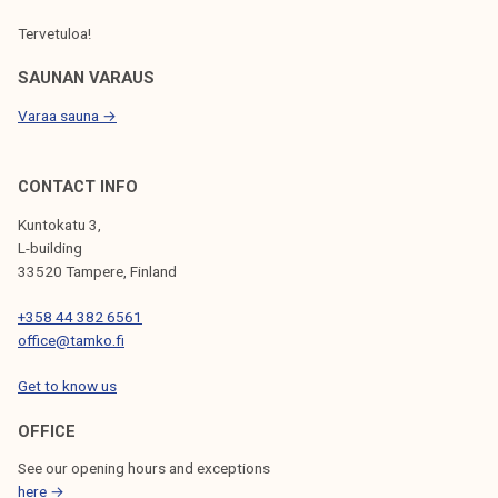
S
Tervetuloa!
SAUNAN VARAUS
Varaa sauna →
CONTACT INFO
Kuntokatu 3,
L-building
33520 Tampere, Finland
+358 44 382 6561
office@tamko.fi
Get to know us
OFFICE
See our opening hours and exceptions
here →