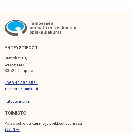
I
K
K
E
L
YHTEYSTIEDOT
I
Kuntokatu 3,
L-rakennus
E
33520 Tampere
N
+358 44 382 6561
S
toimisto@tamko.fi
E
Tutustu meihin
L
TOIMISTO
A
Katso aukioloaikamme ja poikkeukset niissä
U
täältä →