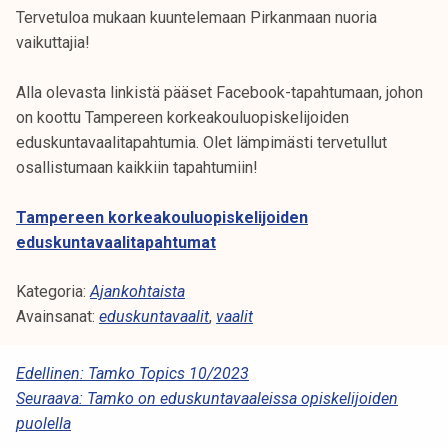
k
Tervetuloa mukaan kuuntelemaan Pirkanmaan nuoria
e
vaikuttajia!
l
i
Alla olevasta linkistä pääset Facebook-tapahtumaan, johon
j
on koottu Tampereen korkeakouluopiskelijoiden
a
eduskuntavaalitapahtumia. Olet lämpimästi tervetullut
k
osallistumaan kaikkiin tapahtumiin!
u
n
Tampereen korkeakouluopiskelijoiden
t
eduskuntavaalitapahtumat
a
Kategoria:
Ajankohtaista
Avainsanat:
eduskuntavaalit
,
vaalit
A
Edellinen:
Tamko Topics 10/2023
Seuraava:
Tamko on eduskuntavaaleissa opiskelijoiden
R
puolella
T