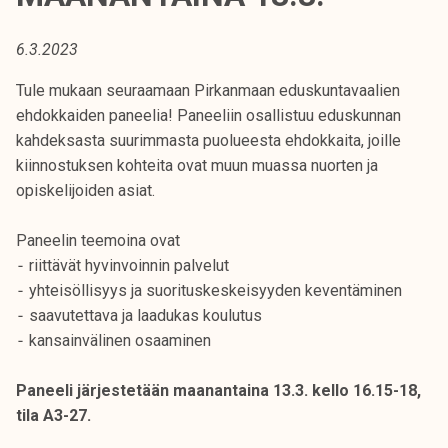
t
i
6.3.2023
k
o
Tule mukaan seuraamaan Pirkanmaan eduskuntavaalien
r
ehdokkaiden paneelia! Paneeliin osallistuu eduskunnan
k
kahdeksasta suurimmasta puolueesta ehdokkaita, joille
e
kiinnostuksen kohteita ovat muun muassa nuorten ja
a
opiskelijoiden asiat.
k
o
Paneelin teemoina ovat
u
⁃ riittävät hyvinvoinnin palvelut
l
⁃ yhteisöllisyys ja suorituskeskeisyyden keventäminen
u
⁃ saavutettava ja laadukas koulutus
n
⁃ kansainvälinen osaaminen
o
p
Paneeli järjestetään maanantaina 13.3. kello 16.15-18,
i
tila A3-27.
s