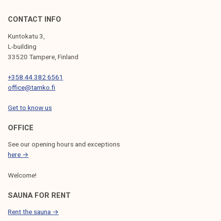
CONTACT INFO
Kuntokatu 3,
L-building
33520 Tampere, Finland
+358 44 382 6561
office@tamko.fi
Get to know us
OFFICE
See our opening hours and exceptions
here →
Welcome!
SAUNA FOR RENT
Rent the sauna →