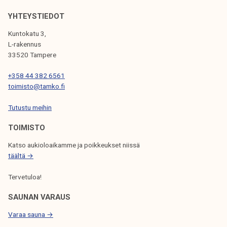
k
L
YHTEYSTIEDOT
e
I
l
Kuntokatu 3,
L-rakennus
i
E
33520 Tampere
j
N
a
+358 44 382 6561
S
k
toimisto@tamko.fi
E
u
Tutustu meihin
n
L
t
TOIMISTO
A
a
Katso aukioloaikamme ja poikkeukset niissä
U
täältä →
S
Tervetuloa!
SAUNAN VARAUS
Varaa sauna →