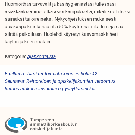
t
Huomioithan turvavälit ja käsihygieniastasi tullessasi
i
asiakkaaksemme, etkä asioi kampuksella, mikäli koet itsesi
k
sairaaksi tai oireiseksi. Nykyohjeistuksen mukaisesti
o
asiakaspaikoista saa olla 50% käytössä, eikä tuoleja saa
r
siirtää paikoiltaan. Huolehdi käytetyt kasvomaskit heti
k
käytön jälkeen roskiin.
e
Kategoria:
Ajankohtaista
a
k
o
A
Edellinen:
Tamkon toimisto kiinni viikolla 42
u
Seuraava:
Rehtoreiden ja opiskelijakuntien vetoomus
R
l
koronaviruksen leviämisen pysäyttämiseksi
T
u
n
I
o
K
p
K
i
s
E