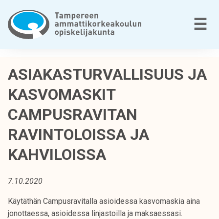
Siirry
sisältöön
V
☰
T
a
ASIAKASTURVALLISUUS JA
m
KASVOMASKIT
p
e
CAMPUSRAVITAN
r
e
RAVINTOLOISSA JA
e
KAHVILOISSA
n
a
m
7.10.2020
m
a
Käytäthän Campusravitalla asioidessa kasvomaskia aina
t
jonottaessa, asioidessa linjastoilla ja maksaessasi.