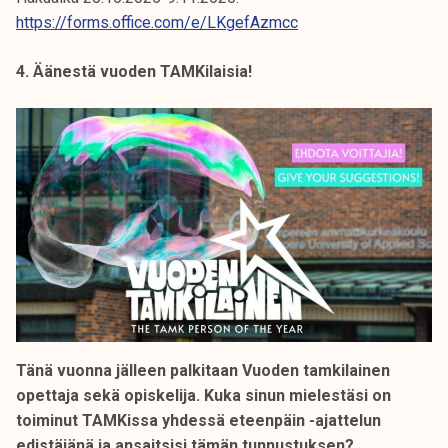
https://forms.office.com/e/LKgefAzmcc
4. Äänestä vuoden TAMKilaisia!
Tänä vuonna jälleen palkitaan Vuoden tamkilainen
opettaja sekä opiskelija. Kuka sinun mielestäsi on
toiminut TAMKissa yhdessä eteenpäin -ajattelun
edistäjänä ja ansaitsisi tämän tunnustuksen?