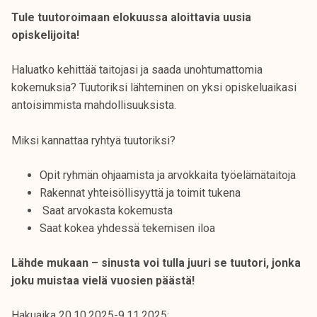
Tule tuutoroimaan elokuussa aloittavia uusia
opiskelijoita!
Haluatko kehittää taitojasi ja saada unohtumattomia
kokemuksia? Tuutoriksi lähteminen on yksi opiskeluaikasi
antoisimmista mahdollisuuksista.
Miksi kannattaa ryhtyä tuutoriksi?
Opit ryhmän ohjaamista ja arvokkaita työelämätaitoja
Rakennat yhteisöllisyyttä ja toimit tukena
Saat arvokasta kokemusta
Saat kokea yhdessä tekemisen iloa
Lähde mukaan – sinusta voi tulla juuri se tuutori, jonka
joku muistaa vielä vuosien päästä!
Hakuaika 20.10.2025-9.11.2025: