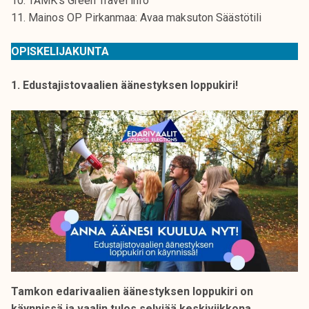
10. TAMK’s Green Travel info
k
11. Mainos OP Pirkanmaa: Avaa maksuton Säästötili
e
l
OPISKELIJAKUNTA
i
j
1. Edustajistovaalien äänestyksen loppukiri!
a
k
u
n
t
a
Tamkon edarivaalien äänestyksen loppukiri on
käynnissä ja vaalin tulos selviää keskiviikkona.