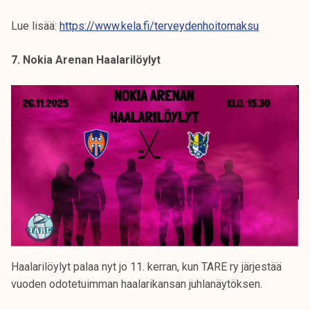
Lue lisää:
https://www.kela.fi/terveydenhoitomaksu
7. Nokia Arenan Haalarilöylyt
Haalarilöylyt palaa nyt jo 11. kerran, kun TARE ry järjestää
vuoden odotetuimman haalarikansan juhlanäytöksen.