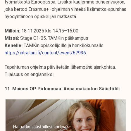
työmatkasta Euroopassa. Lisäksi kuulemme puheenvuoron,
joka kertoo Erasmus+ -ohjelman vihreää lisämatka-apurahaa
hyödyntäneen opiskelijan matkasta.
Milloin:
18.11.2025 klo 14.15–16.00
Missä:
Stage C1-05, TAMKin pääkampus
Kenelle:
TAMKin opiskelijoille ja henkilökunnalle
https://intra.tuni.fi/content/event/67936
Tapahtuman ohjelma päivitetään lähempänä ajankohtaa.
Tilaisuus on englanniksi.
11. Mainos OP Pirkanmaa: Avaa maksuton Säästötili