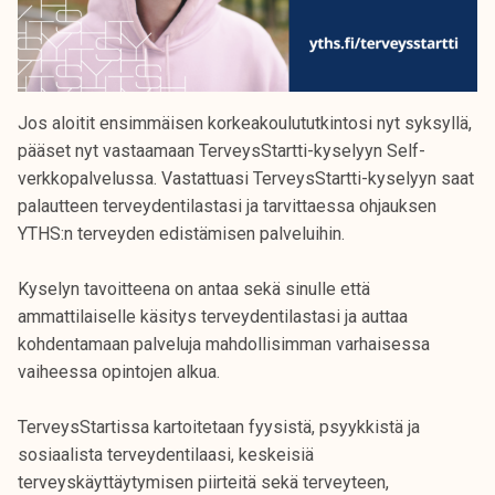
Jos aloitit ensimmäisen korkeakoulututkintosi nyt syksyllä,
pääset nyt vastaamaan TerveysStartti-kyselyyn Self-
verkkopalvelussa. Vastattuasi TerveysStartti-kyselyyn saat
palautteen terveydentilastasi ja tarvittaessa ohjauksen
YTHS:n terveyden edistämisen palveluihin.
Kyselyn tavoitteena on antaa sekä sinulle että
ammattilaiselle käsitys terveydentilastasi ja auttaa
kohdentamaan palveluja mahdollisimman varhaisessa
vaiheessa opintojen alkua.
TerveysStartissa kartoitetaan fyysistä, psyykkistä ja
sosiaalista terveydentilaasi, keskeisiä
terveyskäyttäytymisen piirteitä sekä terveyteen,