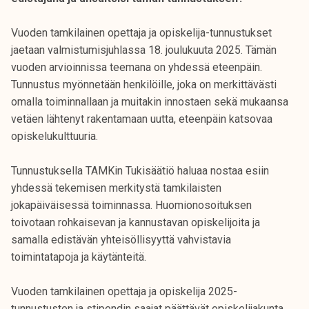
Vuoden tamkilainen opettaja ja opiskelija-tunnustukset
jaetaan valmistumisjuhlassa 18. joulukuuta 2025. Tämän
vuoden arvioinnissa teemana on yhdessä eteenpäin.
Tunnustus myönnetään henkilöille, joka on merkittävästi
omalla toiminnallaan ja muitakin innostaen sekä mukaansa
vetäen lähtenyt rakentamaan uutta, eteenpäin katsovaa
opiskelukulttuuria.
Tunnustuksella TAMKin Tukisäätiö haluaa nostaa esiin
yhdessä tekemisen merkitystä tamkilaisten
jokapäiväisessä toiminnassa. Huomionosoituksen
toivotaan rohkaisevan ja kannustavan opiskelijoita ja
samalla edistävän yhteisöllisyyttä vahvistavia
toimintatapoja ja käytänteitä.
Vuoden tamkilainen opettaja ja opiskelija 2025-
tunnustusten ja stipendin saajat päättävät opiskelijakunta