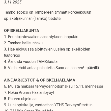
3.11.2025
t
i
Tamko Topics on Tampereen ammattikorkeakoulun
k
opiskelijakunnan (Tamko) tiedote.
o
r
OPISKELIJAKUNTA
k
1. Edustajistovaalien äänestyksen loppukiri
e
2. Tamkon hallitushaku
a
3. Hae elokuussa aloittavien uusien opiskelijoiden
k
tuutoriksi
o
4. Äänestä vuoden TAMKilaista
u
5. Vielä ehdit antaa palautetta Sano se ääneen! -päivillä
l
u
AINEJÄRJESTÖT & OPISKELIJAELÄMÄ
n
6. Muista maksaa terveydenhoitomaksu 15.11. mennessä
o
7. Nokia Arenan Haalarilöyöyt
p
8. Parven ohjelmaa
i
9. Uusi opiskelija, vastaathan YTHS TerveysStarttiin
s