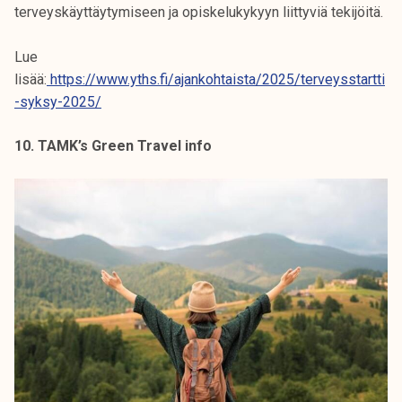
terveyskäyttäytymiseen ja opiskelukykyyn liittyviä tekijöitä.
Lue
lisää:
https://www.yths.fi/ajankohtaista/2025/terveysstartti
-syksy-2025/
10. TAMK’s Green Travel info