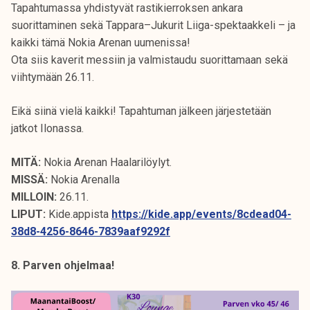
Tapahtumassa yhdistyvät rastikierroksen ankara
suorittaminen sekä Tappara–Jukurit Liiga-spektaakkeli – ja
kaikki tämä Nokia Arenan uumenissa!
Ota siis kaverit messiin ja valmistaudu suorittamaan sekä
viihtymään 26.11.
Eikä siinä vielä kaikki! Tapahtuman jälkeen järjestetään
jatkot Ilonassa.
MITÄ:
Nokia Arenan Haalarilöylyt.
MISSÄ:
Nokia Arenalla
MILLOIN:
26.11.
LIPUT:
Kide.appista
https://kide.app/events/8cdead04-
38d8-4256-8646-7839aaf9292f
8. Parven ohjelmaa!