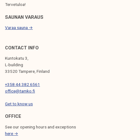
S
Tervetuloa!
SAUNAN VARAUS
Varaa sauna →
CONTACT INFO
Kuntokatu 3,
L-building
33520 Tampere, Finland
+358 44 382 6561
office@tamko.fi
Get to know us
OFFICE
See our opening hours and exceptions
here →