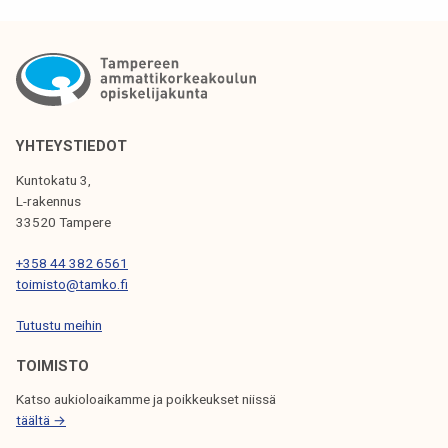
T
I
K
K
E
YHTEYSTIEDOT
L
Kuntokatu 3,
I
L-rakennus
33520 Tampere
E
N
+358 44 382 6561
toimisto@tamko.fi
S
Tutustu meihin
E
L
TOIMISTO
A
Katso aukioloaikamme ja poikkeukset niissä
täältä →
U