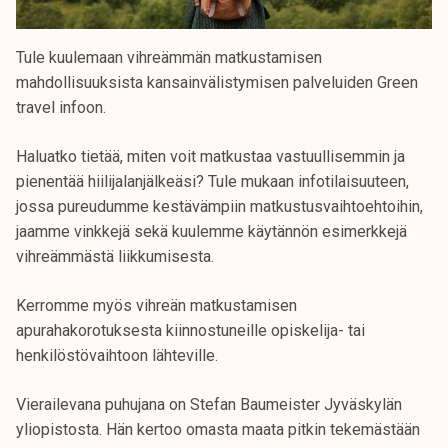
Tule kuulemaan vihreämmän matkustamisen
mahdollisuuksista kansainvälistymisen palveluiden Green
travel infoon.
Haluatko tietää, miten voit matkustaa vastuullisemmin ja
pienentää hiilijalanjälkeäsi? Tule mukaan infotilaisuuteen,
jossa pureudumme kestävämpiin matkustusvaihtoehtoihin,
jaamme vinkkejä sekä kuulemme käytännön esimerkkejä
vihreämmästä liikkumisesta.
Kerromme myös vihreän matkustamisen
apurahakorotuksesta kiinnostuneille opiskelija- tai
henkilöstövaihtoon lähteville.
Vierailevana puhujana on Stefan Baumeister Jyväskylän
yliopistosta. Hän kertoo omasta maata pitkin tekemästään