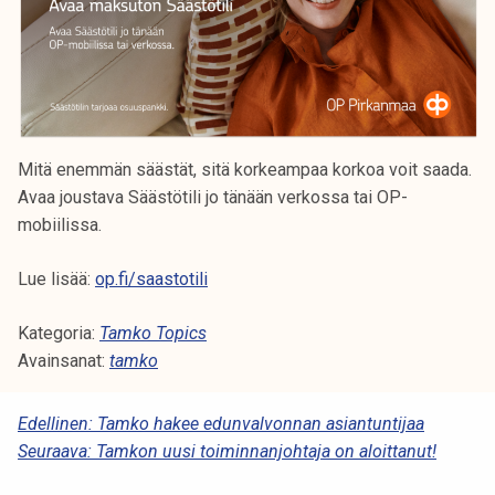
Mitä enemmän säästät, sitä korkeampaa korkoa voit saada.
Avaa joustava Säästötili jo tänään verkossa tai OP-
mobiilissa.
Lue lisää:
op.fi/saastotili
Kategoria:
Tamko Topics
Avainsanat:
tamko
A
Edellinen:
Tamko hakee edunvalvonnan asiantuntijaa
Seuraava:
Tamkon uusi toiminnanjohtaja on aloittanut!
R