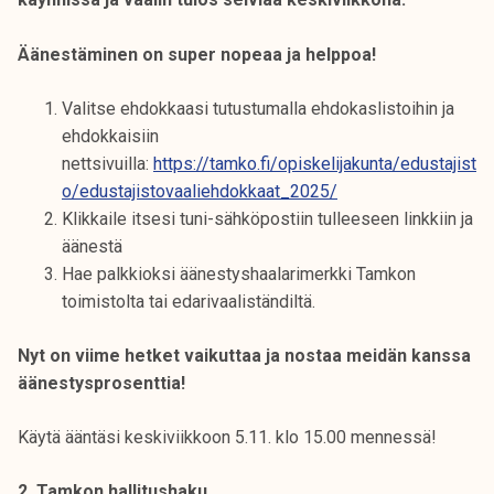
Äänestäminen on super nopeaa ja helppoa!
Valitse ehdokkaasi tutustumalla ehdokaslistoihin ja
ehdokkaisiin
nettsivuilla:
https://tamko.fi/opiskelijakunta/edustajist
o/edustajistovaaliehdokkaat_2025/
Klikkaile itsesi tuni-sähköpostiin tulleeseen linkkiin ja
äänestä
Hae palkkioksi äänestyshaalarimerkki Tamkon
toimistolta tai edarivaaliständiltä.
Nyt on viime hetket vaikuttaa ja nostaa meidän kanssa
äänestysprosenttia!
Käytä ääntäsi keskiviikkoon 5.11. klo 15.00 mennessä!
2. Tamkon hallitushaku