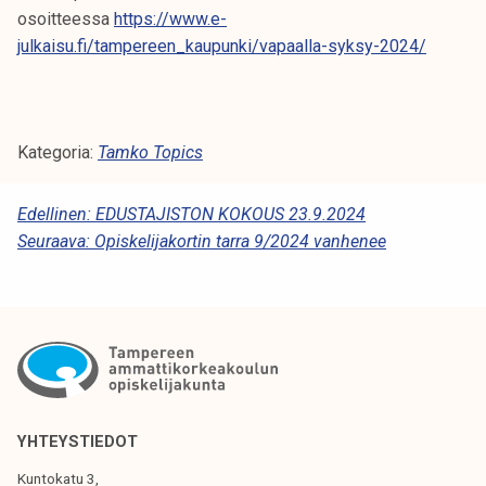
osoitteessa
https://www.e-
julkaisu.fi/tampereen_kaupunki/vapaalla-syksy-2024/
Kategoria:
Tamko Topics
A
Edellinen:
EDUSTAJISTON KOKOUS 23.9.2024
Seuraava:
Opiskelijakortin tarra 9/2024 vanhenee
R
T
I
K
K
E
YHTEYSTIEDOT
L
Kuntokatu 3,