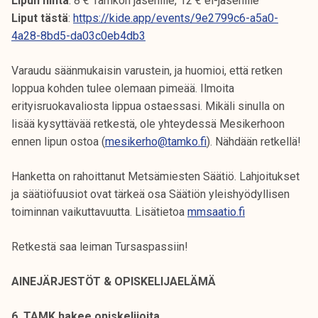
Lipun hinta
: 8 € Tamkon jäsenille, 12 € ei-jäsenille
Liput tästä
:
https://kide.app/events/9e2799c6-a5a0-
4a28-8bd5-da03c0eb4db3
Varaudu säänmukaisin varustein, ja huomioi, että retken
loppua kohden tulee olemaan pimeää. Ilmoita
erityisruokavaliosta lippua ostaessasi. Mikäli sinulla on
lisää kysyttävää retkestä, ole yhteydessä Mesikerhoon
ennen lipun ostoa (
mesikerho@tamko.fi
). Nähdään retkellä!
Hanketta on rahoittanut Metsämiesten Säätiö. Lahjoitukset
ja säätiöfuusiot ovat tärkeä osa Säätiön yleishyödyllisen
toiminnan vaikuttavuutta. Lisätietoa
mmsaatio.fi
Retkestä saa leiman Tursaspassiin!
AINEJÄRJESTÖT & OPISKELIJAELÄMÄ
6. TAMK hakee opiskelijoita