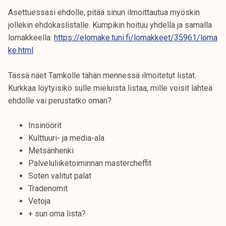
Asettuessasi ehdolle, pitää sinun ilmoittautua myöskin
jollekin ehdokaslistalle. Kumpikin hoituu yhdellä ja samalla
lomakkeella:
https://elomake.tuni.fi/lomakkeet/35961/loma
ke.html
Tässä näet Tamkolle tähän mennessä ilmoitetut listat.
Kurkkaa löytyisikö sulle mieluista listaa, mille voisit lähteä
ehdolle vai perustatko oman?
Insinöörit
Kulttuuri- ja media-ala
Metsänhenki
Palveluliiketoiminnan mastercheffit
Soten valitut palat
Tradenomit
Vetoja
+ sun oma lista?