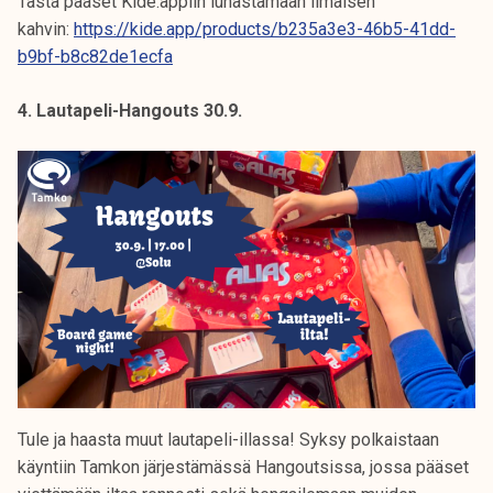
Tästä pääset Kide.appiin lunastamaan ilmaisen
kahvin:
https://kide.app/products/b235a3e3-46b5-41dd-
b9bf-b8c82de1ecfa
4. Lautapeli-Hangouts 30.9.
Tule ja haasta muut lautapeli-illassa! Syksy polkaistaan
käyntiin Tamkon järjestämässä Hangoutsissa, jossa pääset