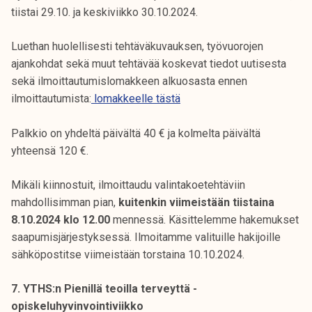
tiistai 29.10. ja keskiviikko 30.10.2024.
Luethan huolellisesti tehtäväkuvauksen, työvuorojen
ajankohdat sekä muut tehtävää koskevat tiedot uutisesta
sekä ilmoittautumislomakkeen alkuosasta ennen
ilmoittautumista:
lomakkeelle tästä
Palkkio on yhdeltä päivältä 40 € ja kolmelta päivältä
yhteensä 120 €.
Mikäli kiinnostuit, ilmoittaudu valintakoetehtäviin
mahdollisimman pian,
kuitenkin viimeistään tiistaina
8.10.2024 klo 12.00
mennessä. Käsittelemme hakemukset
saapumisjärjestyksessä. Ilmoitamme valituille hakijoille
sähköpostitse viimeistään torstaina 10.10.2024.
7. YTHS:n Pienillä teoilla terveyttä -
opiskeluhyvinvointiviikko