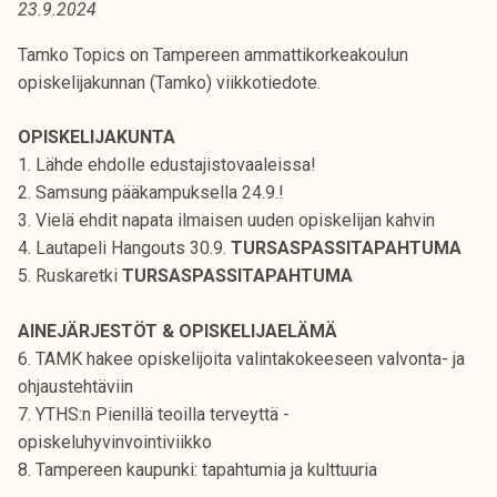
23.9.2024
t
i
Tamko Topics on Tampereen ammattikorkeakoulun
k
opiskelijakunnan (Tamko) viikkotiedote.
o
r
OPISKELIJAKUNTA
k
1. Lähde ehdolle edustajistovaaleissa!
e
2. Samsung pääkampuksella 24.9.!
a
3. Vielä ehdit napata ilmaisen uuden opiskelijan kahvin
k
4. Lautapeli Hangouts 30.9.
TURSASPASSITAPAHTUMA
o
5. Ruskaretki
TURSASPASSITAPAHTUMA
u
l
AINEJÄRJESTÖT & OPISKELIJAELÄMÄ
u
6. TAMK hakee opiskelijoita valintakokeeseen valvonta- ja
n
ohjaustehtäviin
o
7. YTHS:n Pienillä teoilla terveyttä -
p
opiskeluhyvinvointiviikko
i
8. Tampereen kaupunki: tapahtumia ja kulttuuria
s