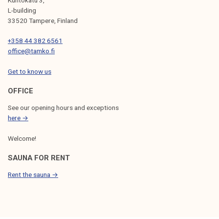
L-building
33520 Tampere, Finland
+358 44 382 6561
office@tamko.fi
Get to know us
OFFICE
See our opening hours and exceptions
here →
Welcome!
SAUNA FOR RENT
Rent the sauna →