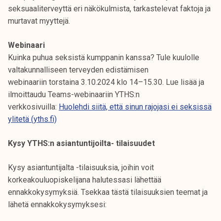
seksuaaliterveyttä eri näkökulmista, tarkastelevat faktoja ja
murtavat myyttejä.
Webinaari
Kuinka puhua seksistä kumppanin kanssa? Tule kuulolle
valtakunnalliseen terveyden edistämisen
webinaariin torstaina 3.10.2024 klo 14–15.30. Lue lisää ja
ilmoittaudu Teams-webinaariin YTHS:n
verkkosivuilla:
Huolehdi siitä, että sinun rajojasi ei seksissä
ylitetä (yths.fi)
Kysy YTHS:n asiantuntijoilta- tilaisuudet
Kysy asiantuntijalta -tilaisuuksia, joihin voit
korkeakouluopiskelijana halutessasi lähettää
ennakkokysymyksiä. Tsekkaa tästä tilaisuuksien teemat ja
lähetä ennakkokysymyksesi: