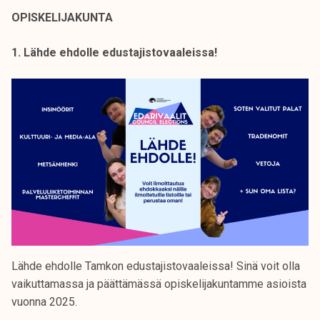
k
OPISKELIJAKUNTA
e
l
1. Lähde ehdolle edustajistovaaleissa!
i
j
a
k
u
n
t
a
Lähde ehdolle Tamkon edustajistovaaleissa! Sinä voit olla
vaikuttamassa ja päättämässä opiskelijakuntamme asioista
vuonna 2025.