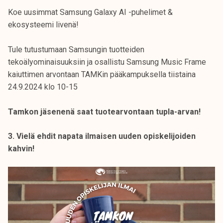
Koe uusimmat Samsung Galaxy AI -puhelimet &
ekosysteemi livenä!
Tule tutustumaan Samsungin tuotteiden
tekoälyominaisuuksiin ja osallistu Samsung Music Frame
kaiuttimen arvontaan TAMKin pääkampuksella tiistaina
24.9.2024 klo 10-15
Tamkon jäsenenä saat tuotearvontaan tupla-arvan!
3. Vielä ehdit napata ilmaisen uuden opiskelijoiden
kahvin!