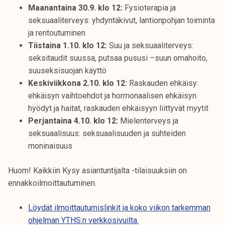
Maanantaina 30.9. klo 12:
Fysioterapia ja
seksuaaliterveys: yhdyntäkivut, lantionpohjan toiminta
ja rentoutuminen
Tiistaina 1.10. klo 12:
Suu ja seksuaaliterveys:
seksitaudit suussa​, putsaa pususi –suun omahoito​,
suuseksisuojan käyttö
Keskiviikkona 2.10. klo 12:
Raskauden ehkäisy:
ehkäisyn vaihtoehdot ja hormonaalisen ehkäisyn
hyödyt ja haitat, raskauden ehkäisyyn liittyvät myytit
Perjantaina 4.10. klo 12:
Mielenterveys ja
seksuaalisuus: seksuaalisuuden ja suhteiden
moninaisuus
Huom! Kaikkiin Kysy asiantuntijalta -tilaisuuksiin on
ennakkoilmoittautuminen.
Löydät ilmoittautumislinkit ja koko viikon tarkemman
ohjelman YTHS:n verkkosivuilta.