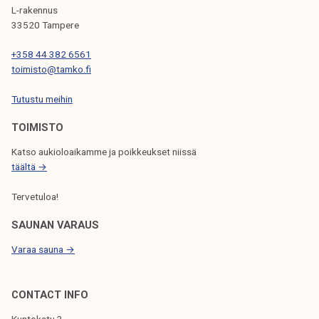
I
L-rakennus
33520 Tampere
E
N
+358 44 382 6561
toimisto@tamko.fi
S
Tutustu meihin
E
L
TOIMISTO
A
Katso aukioloaikamme ja poikkeukset niissä
täältä →
U
S
Tervetuloa!
SAUNAN VARAUS
Varaa sauna →
CONTACT INFO
Kuntokatu 3,