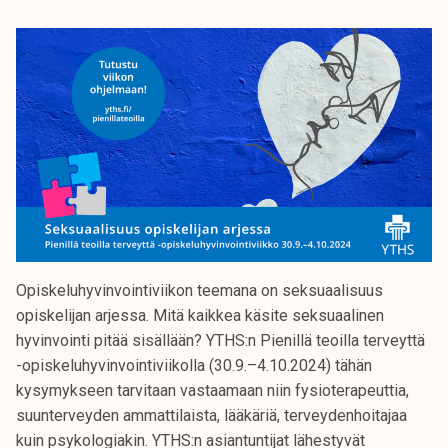
Opiskeluhyvinvointiviikon teemana on seksuaalisuus
opiskelijan arjessa. Mitä kaikkea käsite seksuaalinen
hyvinvointi pitää sisällään? YTHS:n Pienillä teoilla terveyttä
-opiskeluhyvinvointiviikolla (30.9.–4.10.2024) tähän
kysymykseen tarvitaan vastaamaan niin fysioterapeuttia,
suunterveyden ammattilaista, lääkäriä, terveydenhoitajaa
kuin psykologiakin. YTHS:n asiantuntijat lähestyvät