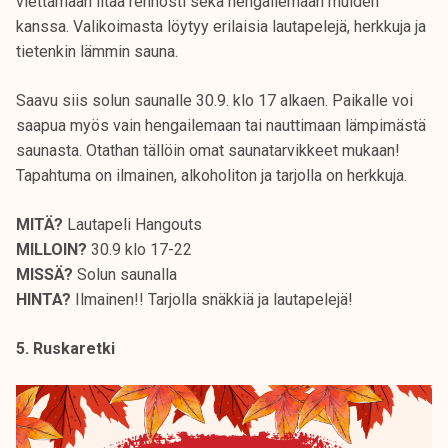
viettämään iltaa rennosti sekä hengailemaan muiden
kanssa. Valikoimasta löytyy erilaisia lautapelejä, herkkuja ja
tietenkin lämmin sauna.
Saavu siis solun saunalle 30.9. klo 17 alkaen. Paikalle voi
saapua myös vain hengailemaan tai nauttimaan lämpimästä
saunasta. Otathan tällöin omat saunatarvikkeet mukaan!
Tapahtuma on ilmainen, alkoholiton ja tarjolla on herkkuja.
MITÄ?
Lautapeli Hangouts
MILLOIN?
30.9 klo 17-22
MISSÄ?
Solun saunalla
HINTA?
Ilmainen!! Tarjolla snäkkiä ja lautapelejä!
5. Ruskaretki