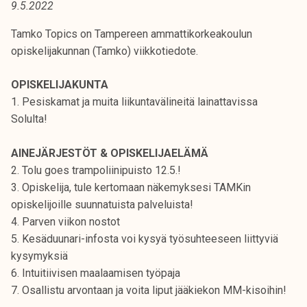
9.5.2022
t
i
Tamko Topics on Tampereen ammattikorkeakoulun
k
opiskelijakunnan (Tamko) viikkotiedote.
o
r
OPISKELIJAKUNTA
k
1. Pesiskamat ja muita liikuntavälineitä lainattavissa
e
Solulta!
a
k
AINEJÄRJESTÖT & OPISKELIJAELÄMÄ
o
2. Tolu goes trampoliinipuisto 12.5.!
u
3. Opiskelija, tule kertomaan näkemyksesi TAMKin
l
opiskelijoille suunnatuista palveluista!
u
4. Parven viikon nostot
n
5. Kesäduunari-infosta voi kysyä työsuhteeseen liittyviä
o
kysymyksiä
p
6. Intuitiivisen maalaamisen työpaja
i
7. Osallistu arvontaan ja voita liput jääkiekon MM-kisoihin!
s