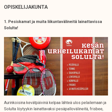
k
OPISKELIJAKUNTA
e
l
1. Pesiskamat ja muita liikuntavälineitä lainattavissa
i
Solulta!
j
a
k
u
n
t
a
Aurinkoisina kevätpäivinä kelpaa lähteä ulos pelailemaan ja
Solulta löytyykin lainattavaksi pesäpallovälineitä, frisbee,