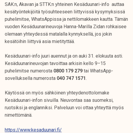
SAK:n, Akavan ja STTK:n yhteinen Kesäduunari-info auttaa
kesätyöntekijöitä työsuhteeseen liittyvissä kysymyksissä
puhelimitse, WhatsAppissa ja nettilomakkeen kautta. Tämän
vuoden Kesäduunarineuvoja Hanna-Marilla Zidan rohkaisee
olemaan yhteydessä matalalla kynnyksellä, jos jokin
kesätöihin liittyvä asia mietityttää.
Kesäduunari-info juuri auennut ja on auki 31. elokuuta asti.
Kesäduunarineuvojan tavoittaa arkisin kello 9–15
puhelimitse numerosta
0800 179 279
tai WhatsApp-
sovelluksella numerosta
040 747 1571
.
Käytössä on myös sähköinen yhteydenottolomake
Kesäduunari-infon sivuilla. Neuvontaa saa suomeksi,
ruotsiksi ja englanniksi. Palveluun voi ottaa yhteyttä myös
nimettömänä.
https://www.kesaduunari.fi/