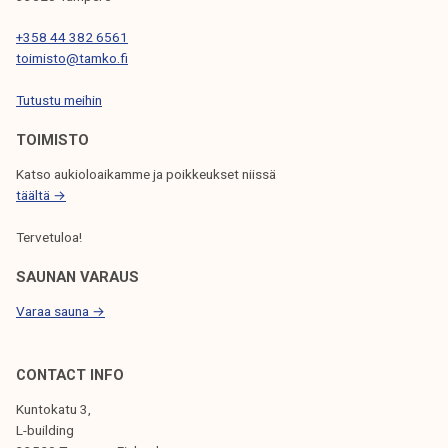
N
+358 44 382 6561
S
toimisto@tamko.fi
E
Tutustu meihin
L
TOIMISTO
A
Katso aukioloaikamme ja poikkeukset niissä
U
täältä →
S
Tervetuloa!
SAUNAN VARAUS
Varaa sauna →
CONTACT INFO
Kuntokatu 3,
L-building