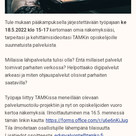
Tule mukaan pääkampuksella järjestettävään työpajaan
ke
18.5.2022 klo 15-17
kertomaan omia näkemyksiäsi,
tarpeitasi ja kehittämisideoitasi TAMKin opiskelijoille
suunnatuista palveluista.
Millaisia lähipalveluita tulisi olla? Entä millaiset palvelut
toimivat parhaiten verkossa? Helpottaako digipalvelut
arkeasi ja miten ohjauspalvelut olisivat parhaiten
saatavilla?
Työpaja liittyy TAMKissa meneillään olevaan
palvelumuotoilu-projektiin ja nyt on opiskelijoiden vuoro
kertoa näkemyksiä. Ilmoittautuminen ma 16.5. mennessä
tämän linkin kautta:
https://forms.office.com/r/u6e6nKiJug
.
Tila ilmoitetaan osallistujille lähempänä tilaisuutta.
Lisätiedot osoitteesta:
edunvalvonta@tamko.fi
.