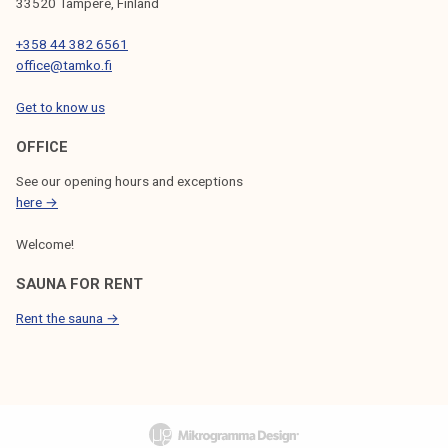
33520 Tampere, Finland
+358 44 382 6561
office@tamko.fi
Get to know us
OFFICE
See our opening hours and exceptions
here →
Welcome!
SAUNA FOR RENT
Rent the sauna →