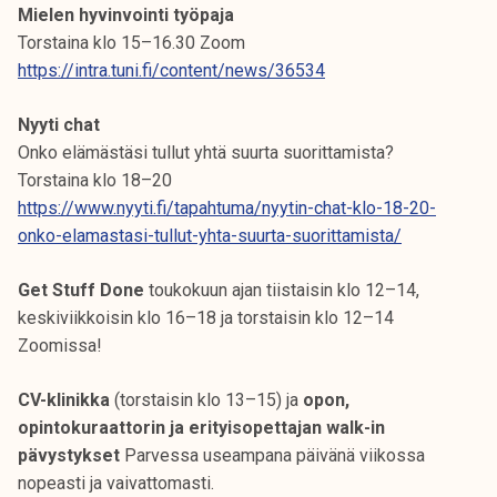
Mielen hyvinvointi työpaja
Torstaina klo 15–16.30 Zoom
https://intra.tuni.fi/content/news/36534
Nyyti chat
Onko elämästäsi tullut yhtä suurta suorittamista?
Torstaina klo 18–20
https://www.nyyti.fi/tapahtuma/nyytin-chat-klo-18-20-
onko-elamastasi-tullut-yhta-suurta-suorittamista/
Get Stuff Done
toukokuun ajan tiistaisin klo 12–14,
keskiviikkoisin klo 16–18 ja torstaisin klo 12–14
Zoomissa!
CV-klinikka
(torstaisin klo 13–15) ja
opon,
opintokuraattorin ja erityisopettajan walk-in
pävystykset
Parvessa useampana päivänä viikossa
nopeasti ja vaivattomasti.