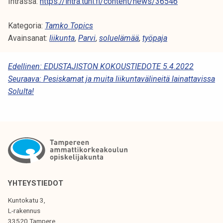
Intrassa:
https://intra.tuni.fi/content/news/36546
Kategoria:
Tamko Topics
Avainsanat:
liikunta
,
Parvi
,
soluelämää
,
työpaja
A
Edellinen:
EDUSTAJISTON KOKOUSTIEDOTE 5.4.2022
Seuraava:
Pesiskamat ja muita liikuntavälineitä lainattavissa
R
Solulta!
T
I
K
K
E
L
YHTEYSTIEDOT
I
Kuntokatu 3,
L-rakennus
E
33520 Tampere