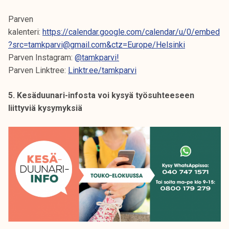
Parven
kalenteri:
https://calendar.google.com/calendar/u/0/embed
?src=tamkparvi@gmail.com&ctz=Europe/Helsinki
Parven Instagram:
@tamkparvi!
Parven Linktree:
Linktr.ee/tamkparvi
5. Kesäduunari-infosta voi kysyä työsuhteeseen
liittyviä kysymyksiä