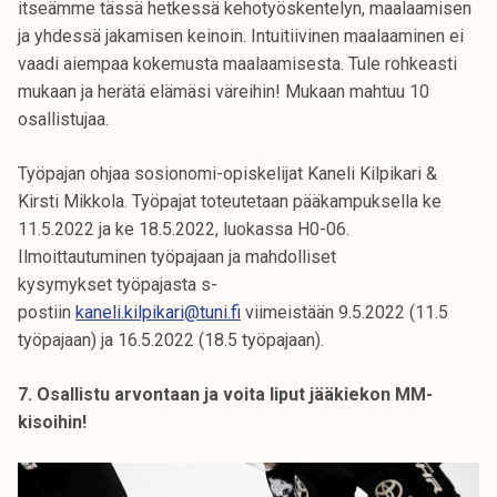
itseämme tässä hetkessä kehotyöskentelyn, maalaamisen
ja yhdessä jakamisen keinoin. Intuitiivinen maalaaminen ei
vaadi aiempaa kokemusta maalaamisesta. Tule rohkeasti
mukaan ja herätä elämäsi väreihin! Mukaan mahtuu 10
osallistujaa.
Työpajan ohjaa sosionomi-opiskelijat Kaneli Kilpikari &
Kirsti Mikkola. Työpajat toteutetaan pääkampuksella ke
11.5.2022 ja ke 18.5.2022, luokassa H0-06.
Ilmoittautuminen työpajaan ja mahdolliset
kysymykset työpajasta s-
postiin
kaneli.kilpikari@tuni.fi
viimeistään 9.5.2022 (11.5
työpajaan) ja 16.5.2022 (18.5 työpajaan).
7. Osallistu arvontaan ja voita liput jääkiekon MM-
kisoihin!