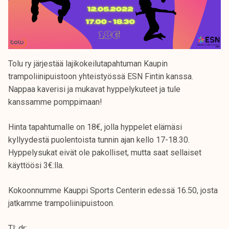
Tolu ry järjestää lajikokeilutapahtuman Kaupin
trampoliinipuistoon yhteistyössä ESN Fintin kanssa.
Nappaa kaverisi ja mukavat hyppelykuteet ja tule
kanssamme pomppimaan!
Hinta tapahtumalle on 18€, jolla hyppelet elämäsi
kyllyydestä puolentoista tunnin ajan kello 17-18.30.
Hyppelysukat eivät ole pakolliset, mutta saat sellaiset
käyttöösi 3€:lla.
Kokoonnumme Kauppi Sports Centerin edessä 16.50, josta
jatkamme trampoliinipuistoon.
Tl; dr: