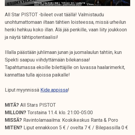
All Star PISTOT -bileet ovat täällä! Valmistaudu
unohtumattomaan iltaan tähtien loisteessa, missä urheilun
henki hehkuu koko illan. Älä jää penkille, vaan liity joukkoon
ja näytä tähtipotentiaalisi!
Illalla päästään juhlimaan junan ja juomalaulun tahtiin, kun
Spekti saapuu viihdyttämään bilekansaa!
Tapahtumassa ekoille bilettäjille on luvassa haalarimerkit,
kannattaa tulla ajoissa paikalle!
Liput myynnissä
Kide.appissa
!
MITÄ?
All Stars PISTOT
MILLOIN?
Torstaina 11.4. klo. 21:00-05:00
MISSÄ?
Ravintolamaailma: Koskikeskus Ranta & Poro
MITEN?
Liput ennakkoon 5 € / ovelta 7 € / Bilepassilla 0 €