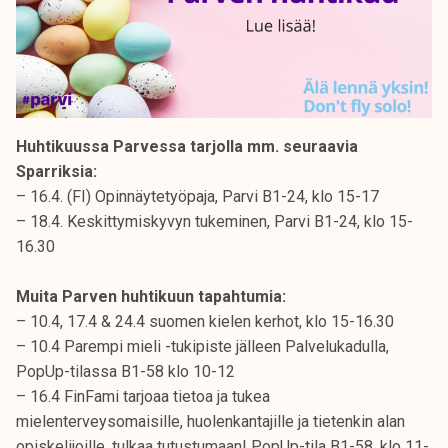
Huhtikuussa Parvessa tarjolla mm. seuraavia
Sparriksia:
– 16.4. (FI) Opinnäytetyöpaja, Parvi B1-24, klo 15-17
– 18.4. Keskittymiskyvyn tukeminen, Parvi B1-24, klo 15-
16.30
Muita Parven huhtikuun tapahtumia:
– 10.4, 17.4 & 24.4 suomen kielen kerhot, klo 15-16.30
– 10.4 Parempi mieli -tukipiste jälleen Palvelukadulla,
PopUp-tilassa B1-58 klo 10-12
– 16.4 FinFami tarjoaa tietoa ja tukea
mielenterveysomaisille, huolenkantajille ja tietenkin alan
opiskelijoille, tulkaa tutustumaan! PopUp-tila B1-58, klo 11-