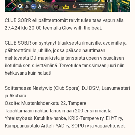
CLUB SOB:R eli päihteettömät reivit tulee taas vapun alla
27.4.24 klo 20-00 teemalla Glow with the beat.
CLUB SOB:R on syntynyt tilauksesta ilmaisille, avoimille ja
päihteettömille juhlille, jossa pääsee nauttimaan
mahtavasta DJ-musiikista ja tanssista upean visuaalisen
ilotulituksen siivittämänä. Tervetuloa tanssimaan juuri niin
hehkuvana kuin haluat!
Soittamassa Nastywip (Club Spora), DJ DSM, Laavumestari
ja Akubara.
Osoite: Mustanlahdenkatu 22, Tampere.
Tapahtumaan mahtuu tanssimaan 200 ensimmäistä.
Yhteistyössä Katukilta-hanke, KRIS-Tampere ry, EHYT ry,
Kumppanuustalo Artteli, YAD ry, SOPU ry ja vapaaehtoiset.