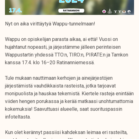
Nyt on aika virittäytyä Wappu-tunnelmaan!
Wappu on opiskelijan parasta aikaa, ai että! Vuosi on
hujahtanut nopeasti, ja järjestämme jälleen perinteisen
Wappustartin yhdessä TTO:n, TIRO:n, PIRATE:n ja Tamkon
kanssa 17.4. klo 16–20 Ratinanniemessä.
Tule mukaan nauttimaan kerhojen ja ainejärjestöjen
järjestämistä vauhdikkaista rasteista, jotka tarjoavat
monipuolista ja hauskaa tekemistä. Kiertele rasteja enintään
viiden hengen porukassa ja kerää matkaasi unohtumattomia
kokemuksia! Saavuttuasi alueelle, saat suorituspassin
infoteltasta.
Kun olet kerännyt passiisi kahdeksan leimaa eri rasteilta,