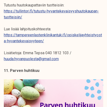
Tutustu huutokaupattaviin tuotteisiin:
https://tullintori.fi/tutustu-hyvantekevaisyyshuutokaupan-
tuotteisiin/
Lue lisää lahjoituskohteesta:
https://tampereenlastenklinikantuki.fi/opiskelijayhteistyost
a-hyvantekevaisyyteen/
Lisätietoja: Emma Tepsa 040 1812 103 /
huuda.hyvanpuolesta@gmail.com
11. Parven huhtikuu