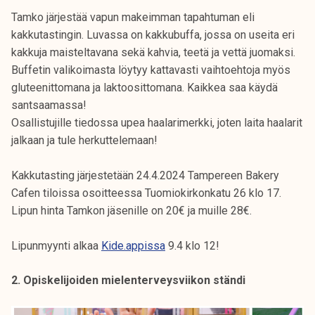
Tamko järjestää vapun makeimman tapahtuman eli
kakkutastingin. Luvassa on kakkubuffa, jossa on useita eri
kakkuja maisteltavana sekä kahvia, teetä ja vettä juomaksi.
Buffetin valikoimasta löytyy kattavasti vaihtoehtoja myös
gluteenittomana ja laktoosittomana. Kaikkea saa käydä
santsaamassa!
Osallistujille tiedossa upea haalarimerkki, joten laita haalarit
jalkaan ja tule herkuttelemaan!
Kakkutasting järjestetään 24.4.2024 Tampereen Bakery
Cafen tiloissa osoitteessa Tuomiokirkonkatu 26 klo 17.
Lipun hinta Tamkon jäsenille on 20€ ja muille 28€.
Lipunmyynti alkaa
Kide.appissa
9.4 klo 12!
2. Opiskelijoiden mielenterveysviikon ständi