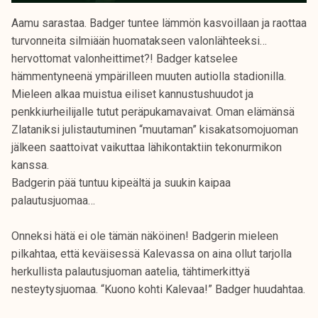
Aamu sarastaa. Badger tuntee lämmön kasvoillaan ja raottaa
turvonneita silmiään huomatakseen valonlähteeksi…
hervottomat valonheittimet?! Badger katselee
hämmentyneenä ympärilleen muuten autiolla stadionilla.
Mieleen alkaa muistua eiliset kannustushuudot ja
penkkiurheilijalle tutut peräpukamavaivat. Oman elämänsä
Zlataniksi julistautuminen “muutaman” kisakatsomojuoman
jälkeen saattoivat vaikuttaa lähikontaktiin tekonurmikon
kanssa.
Badgerin pää tuntuu kipeältä ja suukin kaipaa
palautusjuomaa…
Onneksi hätä ei ole tämän näköinen! Badgerin mieleen
pilkahtaa, että keväisessä Kalevassa on aina ollut tarjolla
herkullista palautusjuoman aatelia, tähtimerkittyä
nesteytysjuomaa. “Kuono kohti Kalevaa!” Badger huudahtaa.