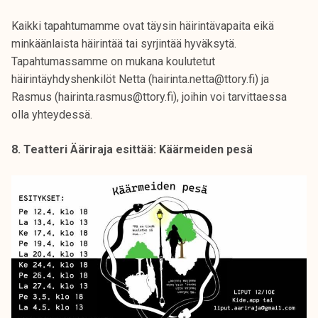
Kaikki tapahtumamme ovat täysin häirintävapaita eikä
minkäänlaista häirintää tai syrjintää hyväksytä.
Tapahtumassamme on mukana koulutetut
häirintäyhdyshenkilöt Netta (hairinta.netta@ttory.fi) ja
Rasmus (hairinta.rasmus@ttory.fi), joihin voi tarvittaessa
olla yhteydessä.
8. Teatteri Ääriraja esittää: Käärmeiden pesä