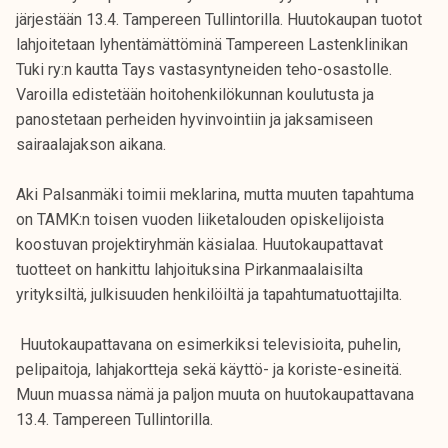
järjestään 13.4. Tampereen Tullintorilla. Huutokaupan tuotot
lahjoitetaan lyhentämättöminä Tampereen Lastenklinikan
Tuki ry:n kautta Tays vastasyntyneiden teho-osastolle.
Varoilla edistetään hoitohenkilökunnan koulutusta ja
panostetaan perheiden hyvinvointiin ja jaksamiseen
sairaalajakson aikana.
Aki Palsanmäki toimii meklarina, mutta muuten tapahtuma
on TAMK:n toisen vuoden liiketalouden opiskelijoista
koostuvan projektiryhmän käsialaa. Huutokaupattavat
tuotteet on hankittu lahjoituksina Pirkanmaalaisilta
yrityksiltä, julkisuuden henkilöiltä ja tapahtumatuottajilta.
Huutokaupattavana on esimerkiksi televisioita, puhelin,
pelipaitoja, lahjakortteja sekä käyttö- ja koriste-esineitä.
Muun muassa nämä ja paljon muuta on huutokaupattavana
13.4. Tampereen Tullintorilla.