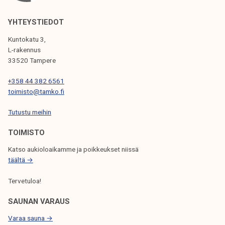
K
E
YHTEYSTIEDOT
L
Kuntokatu 3,
I
L-rakennus
33520 Tampere
E
N
+358 44 382 6561
toimisto@tamko.fi
S
Tutustu meihin
E
L
TOIMISTO
A
Katso aukioloaikamme ja poikkeukset niissä
täältä →
U
S
Tervetuloa!
SAUNAN VARAUS
Varaa sauna →