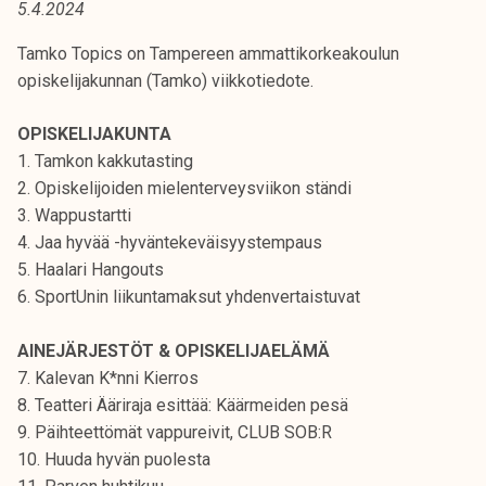
5.4.2024
t
i
Tamko Topics on Tampereen ammattikorkeakoulun
k
opiskelijakunnan (Tamko) viikkotiedote.
o
r
OPISKELIJAKUNTA
k
1. Tamkon kakkutasting
e
2. Opiskelijoiden mielenterveysviikon ständi
a
3. Wappustartti
k
4. Jaa hyvää -hyväntekeväisyystempaus
o
5. Haalari Hangouts
u
6. SportUnin liikuntamaksut yhdenvertaistuvat
l
u
AINEJÄRJESTÖT & OPISKELIJAELÄMÄ
n
7. Kalevan K*nni Kierros
o
8. Teatteri Ääriraja esittää: Käärmeiden pesä
p
9. Päihteettömät vappureivit, CLUB SOB:R
i
10. Huuda hyvän puolesta
s