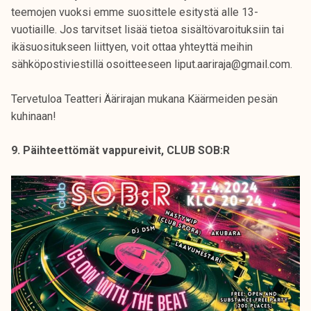
teemojen vuoksi emme suosittele esitystä alle 13-
vuotiaille. Jos tarvitset lisää tietoa sisältövaroituksiin tai
ikäsuositukseen liittyen, voit ottaa yhteyttä meihin
sähköpostiviestillä osoitteeseen liput.aariraja@gmail.com.
Tervetuloa Teatteri Äärirajan mukana Käärmeiden pesän
kuhinaan!
9. Päihteettömät vappureivit, CLUB SOB:R