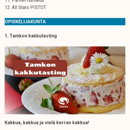
11. Parven huhtikuu
k
12. All Stars PISTOT
e
l
OPISKELIJAKUNTA
i
j
1. Tamkon kakkutasting
a
k
u
n
t
a
Kakkua, kakkua ja vielä kerran kakkua!