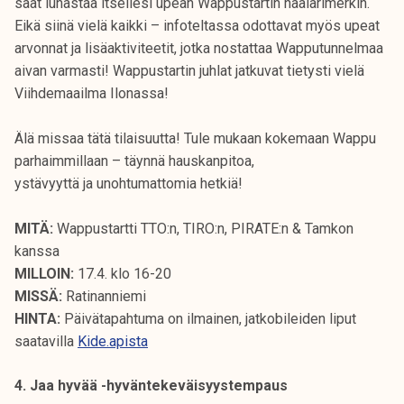
saat lunastaa itsellesi upean Wappustartin haalarimerkin.
Eikä siinä vielä kaikki – infoteltassa odottavat myös upeat
arvonnat ja lisäaktiviteetit, jotka nostattaa Wapputunnelmaa
aivan varmasti! Wappustartin juhlat jatkuvat tietysti vielä
Viihdemaailma Ilonassa!
Älä missaa tätä tilaisuutta! Tule mukaan kokemaan Wappu
parhaimmillaan – täynnä hauskanpitoa,
ystävyyttä ja unohtumattomia hetkiä!
MITÄ:
Wappustartti TTO:n, TIRO:n, PIRATE:n & Tamkon
kanssa
MILLOIN:
17.4. klo 16-20
MISSÄ:
Ratinanniemi
HINTA:
Päivätapahtuma on ilmainen, jatkobileiden liput
saatavilla
Kide.apista
4. Jaa hyvää -hyväntekeväisyystempaus