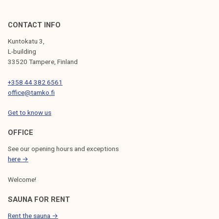
CONTACT INFO
Kuntokatu 3,
L-building
33520 Tampere, Finland
+358 44 382 6561
office@tamko.fi
Get to know us
OFFICE
See our opening hours and exceptions
here →
Welcome!
SAUNA FOR RENT
Rent the sauna →