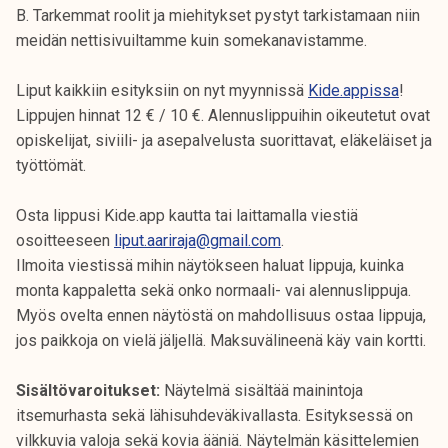
B. Tarkemmat roolit ja miehitykset pystyt tarkistamaan niin
meidän nettisivuiltamme kuin somekanavistamme.
Liput kaikkiin esityksiin on nyt myynnissä
Kide.appissa
!
Lippujen hinnat 12 € / 10 €. Alennuslippuihin oikeutetut ovat
opiskelijat, siviili- ja asepalvelusta suorittavat, eläkeläiset ja
työttömät.
Osta lippusi Kide.app kautta tai laittamalla viestiä
osoitteeseen
liput.aariraja@gmail.com
.
Ilmoita viestissä mihin näytökseen haluat lippuja, kuinka
monta kappaletta sekä onko normaali- vai alennuslippuja.
Myös ovelta ennen näytöstä on mahdollisuus ostaa lippuja,
jos paikkoja on vielä jäljellä. Maksuvälineenä käy vain kortti.
Sisältövaroitukset:
Näytelmä sisältää mainintoja
itsemurhasta sekä lähisuhdeväkivallasta. Esityksessä on
vilkkuvia valoja sekä kovia ääniä. Näytelmän käsittelemien