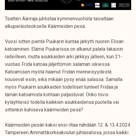
Teatteri Ääriraja juhlistaa kymmenvuotista taivaltaan
alkuperäisteoksella Käärmeiden pesä.
Vuosi sitten pientä Puukarin kuntaa järkytti nuoren Elisan
katoaminen. Elämä Puukarissa on alkanut palata takaisin
raiteilleen, mutta asukkaiden arki järkkyy jälleen, kun 21-
vuotias Frida katoaa jäljettömiin salaman iskiessä.
Katoamisen myötä haamut Fridan menneisyydestä
nousevat esiin, eikä mikään pysy enää salassa. Samalla
myös Puukarin asukkaiden todelliset tunteet Fridaa ja
tämän katoamista kohtaan paljastuvat. Onko tiivis
kyläyhteisö todella kaikkien asukkaidensa puolella vai
sittenkin kuhiseva käärmeiden pesä?
Käärmeiden pesän kaksi ensi-iltaa nähdään 12. & 13.4.2024
Tampereen Ammattikorkeakoulun juhlasalissa, jossa kaikki