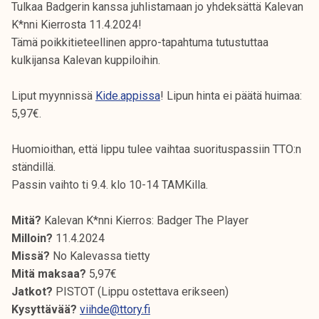
Tulkaa Badgerin kanssa juhlistamaan jo yhdeksättä Kalevan
K*nni Kierrosta 11.4.2024!
Tämä poikkitieteellinen appro-tapahtuma tutustuttaa
kulkijansa Kalevan kuppiloihin.
Liput myynnissä
Kide.appissa
! Lipun hinta ei päätä huimaa:
5,97€.
Huomioithan, että lippu tulee vaihtaa suorituspassiin TTO:n
ständillä.
Passin vaihto ti 9.4. klo 10-14 TAMKilla.
Mitä?
Kalevan K*nni Kierros: Badger The Player
Milloin?
11.4.2024
Missä?
No Kalevassa tietty
Mitä maksaa?
5,97€
Jatkot?
PISTOT (Lippu ostettava erikseen)
Kysyttävää?
viihde@ttory.fi