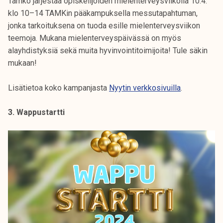
Tamko järjestää opiskelijoiden mielenterveysviikolla 10.4.
klo 10–14 TAMKin pääkampuksella messutapahtuman,
jonka tarkoituksena on tuoda esille mielenterveysviikon
teemoja. Mukana mielenterveyspäivässä on myös
alayhdistyksiä sekä muita hyvinvointitoimijoita! Tule säkin
mukaan!
Lisätietoa koko kampanjasta
Nyytin verkkosivuilla
.
3. Wappustartti