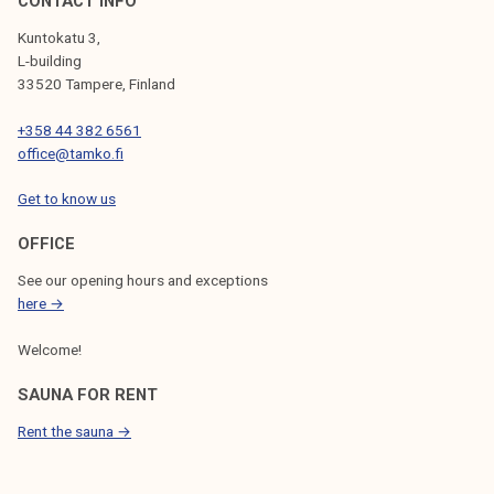
CONTACT INFO
Kuntokatu 3,
L-building
33520 Tampere, Finland
+358 44 382 6561
office@tamko.fi
Get to know us
OFFICE
See our opening hours and exceptions
here →
Welcome!
SAUNA FOR RENT
Rent the sauna →