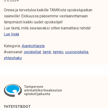
3.6.2024
A
t
i
Onnea ja tervetuloa kaikille TAMKista opiskelupaikan
:
k
saaneille! Elokuussa pääsemme vastaanottamaan
Y
o
lämpimästi kaikki uudet opiskelijat!
r
Lue tästä, mitä seuraavaksi sitten kannattaisi tehdä!
H
k
U
Lue lisää
e
u
T
a
Kategoria:
d
Ajankohtaista
E
k
Avainsanat:
e
opiskelijat
,
tamk
,
tamko
,
uusiopiskelija
,
o
yhteishaku
l
I
u
l
l
e
S
u
o
H
n
p
o
i
A
p
s
i
K
k
s
e
YHTEYSTIEDOT