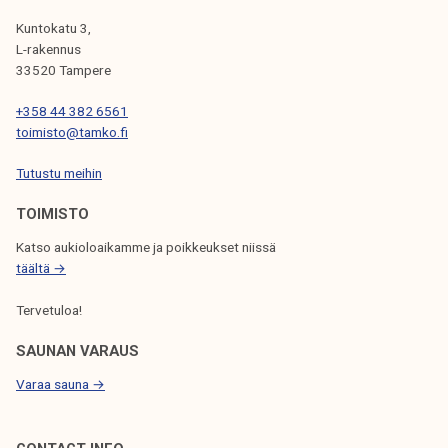
U
k
l
Kuntokatu 3,
e
i
L-rakennus
l
j
33520 Tampere
i
a
+358 44 382 6561
j
l
toimisto@tamko.fi
a
l
k
e
Tutustu meihin
u
TOIMISTO
n
t
Katso aukioloaikamme ja poikkeukset niissä
a
täältä →
Tervetuloa!
SAUNAN VARAUS
Varaa sauna →