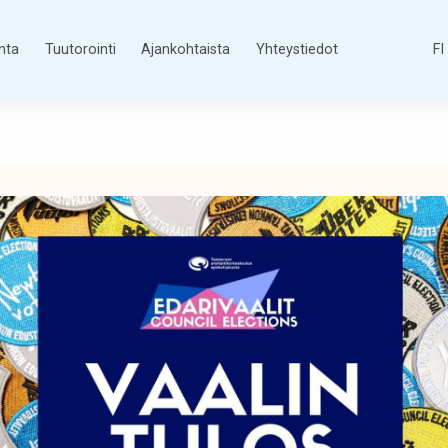
nta
Tuutorointi
Ajankohtaista
Yhteystiedot
FI