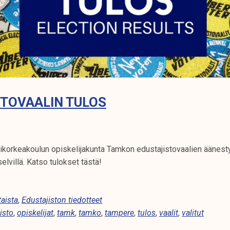
TOVAALIN TULOS
orkeakoulun opiskelijakunta Tamkon edustajistovaalien äänestys
selvillä. Katso tulokset tästä!
aista
,
Edustajiston tiedotteet
isto
,
opiskelijat
,
tamk
,
tamko
,
tampere
,
tulos
,
vaalit
,
valitut