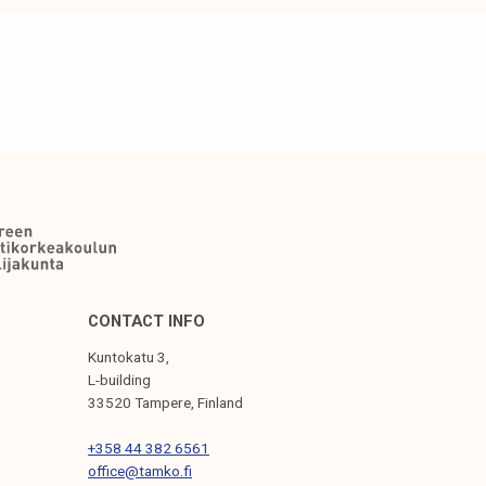
CONTACT INFO
Kuntokatu 3,
L-building
33520 Tampere, Finland
+358 44 382 6561
office@tamko.fi