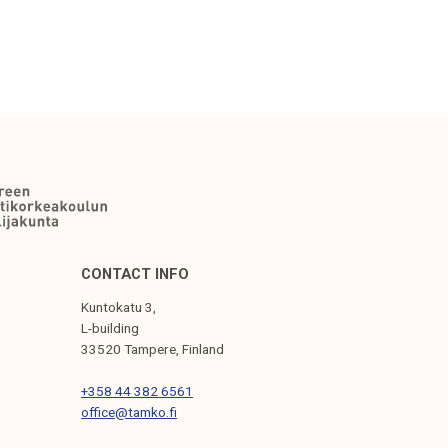
CONTACT INFO
Kuntokatu 3,
L-building
33520 Tampere, Finland
+358 44 382 6561
office@tamko.fi