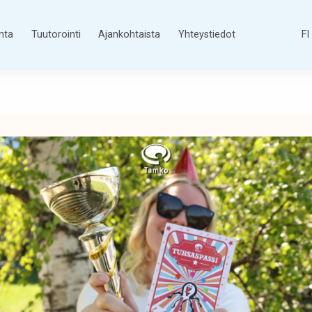
nta
Tuutorointi
Ajankohtaista
Yhteystiedot
FI