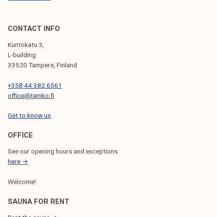
k
u
!
CONTACT INFO
Kuntokatu 3,
L-building
33520 Tampere, Finland
+358 44 382 6561
office@tamko.fi
Get to know us
OFFICE
See our opening hours and exceptions
here →
Welcome!
SAUNA FOR RENT