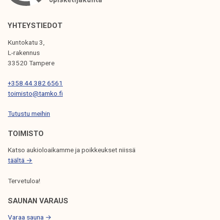
i
O
k
t
e
I
u
YHTEYSTIEDOT
l
k
Kuntokatu 3,
i
M
s
L-rakennus
j
e
33520 Tampere
I
a
n
k
+358 44 382 6561
N
t
u
toimisto@tamko.fi
ä
T
n
y
Tutustu meihin
t
d
A
a
TOIMISTO
e
n
Katso aukioloaikamme ja poikkeukset niissä
n
täältä →
y
Tervetuloa!
s
h
SAUNAN VARAUS
a
Varaa sauna →