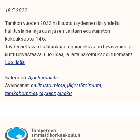
A
t
18.5.2022
i
:
k
Tamkon vuoden 2022 hallitusta täydennetään yhdellä
J
o
hallituslaisella ja uusi jäsen valitaan edustajiston
r
kokouksessa 14.6.
Ä
k
Täydennettävän hallituslaisen toimenkuva on hyvinvointi- ja
e
R
kulttuurivastaava. Lue lisää, ja laita hakemuksesi tulemaan!
a
T
Lue lisää
J
k
a
o
Kategoria:
m
Ajankohtaista
E
u
Avainsanat:
k
hallitustoiminta
,
järjestötoiminta
,
l
S
tamkohommat
o
,
täydennyshaku
u
n
T
n
h
o
a
Ö
p
l
i
T
l
s